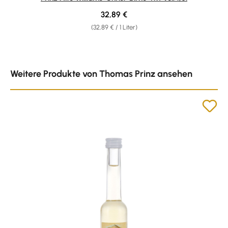
Regulärer Preis:
32,89 €
(32,89 € / 1 Liter)
Produktgalerie überspringen
Weitere Produkte von Thomas Prinz ansehen