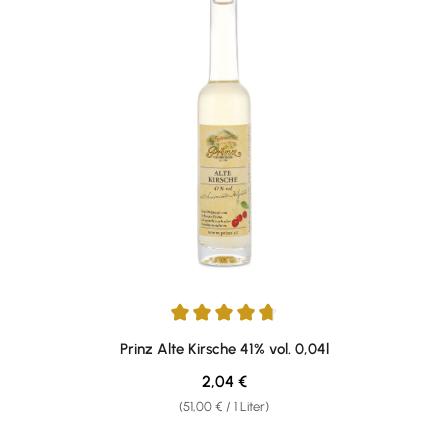
Durchschnittliche Bewertung von 4.87 von 5 Sternen
Prinz Alte Kirsche 41% vol. 0,04l
Regulärer Preis:
2,04 €
(51,00 € / 1 Liter)