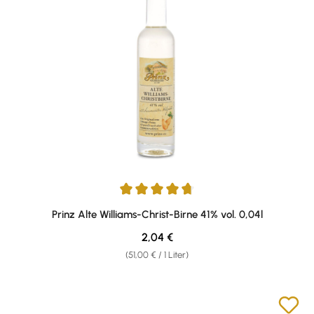
Durchschnittliche Bewertung von 4.75 von 5 Sternen
Prinz Alte Williams-Christ-Birne 41% vol. 0,04l
Regulärer Preis:
2,04 €
(51,00 € / 1 Liter)