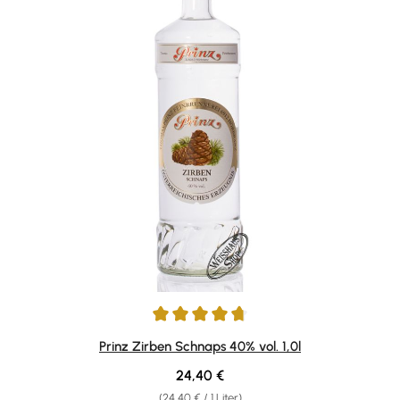
Durchschnittliche Bewertung von 4.78 von 5 Sternen
Prinz Zirben Schnaps 40% vol. 1,0l
Regulärer Preis:
24,40 €
(24,40 € / 1 Liter)