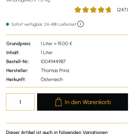
Versandgewicht: 1.57 kg
(247)
Durchschnittliche Bewertun
Sofort verfügbar, 24-48h Lieferzeit
Grundpreis:
1 Liter = 19,00 €
Inhalt:
1 Liter
Bestell-Nr.:
1004944987
Hersteller:
Thomas Prinz
Herkunft:
Österreich
Produkt Anzahl: Gib den gewünscht
In den Warenkorb
Dieser Artikel ist auch in folgenden Variationen