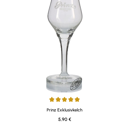
Durchschnittliche Bewertung von 5 von 5 Sternen
Prinz Exklusivkelch
Regulärer Preis:
5,90 €