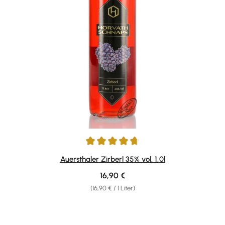
Durchschnittliche Bewertung von 4.83 von 5 Sternen
Auersthaler Zirberl 35% vol. 1,0l
Regulärer Preis:
16,90 €
(16,90 € / 1 Liter)