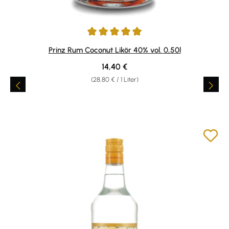
Durchschnittliche Bewertung von 4.92 von 5 Sternen
Prinz Rum Coconut Likör 40% vol. 0,50l
Regulärer Preis:
14,40 €
(28,80 € / 1 Liter)