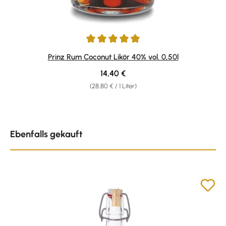
Durchschnittliche Bewertung von 4.92 von 5 Sternen
Prinz Rum Coconut Likör 40% vol. 0,50l
Regulärer Preis:
14,40 €
(28,80 € / 1 Liter)
Produktgalerie überspringen
Ebenfalls gekauft