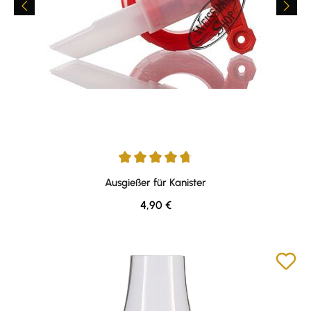
Durchschnittliche Bewertung von 4.76 von 5 Sternen
Ausgießer für Kanister
Regulärer Preis:
4,90 €