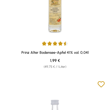
Durchschnittliche Bewertung von 4.43 von 5 Sternen
Prinz Alter Bodensee-Apfel 41% vol. 0,04l
Regulärer Preis:
1,99 €
(49,75 € / 1 Liter)