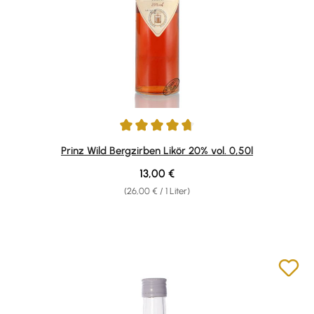
Durchschnittliche Bewertung von 4.83 von 5 Sternen
Prinz Wild Bergzirben Likör 20% vol. 0,50l
Regulärer Preis:
13,00 €
(26,00 € / 1 Liter)