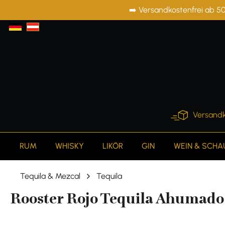
➡️ Versandkostenfrei ab 50
springen
Zur Hauptnavigation springen
Versandk
RUM
WHISKY
LIKÖR
GIN
WEIN & SCH
Tequila & Mezcal
Tequila
Rooster Rojo Tequila Ahumado 4