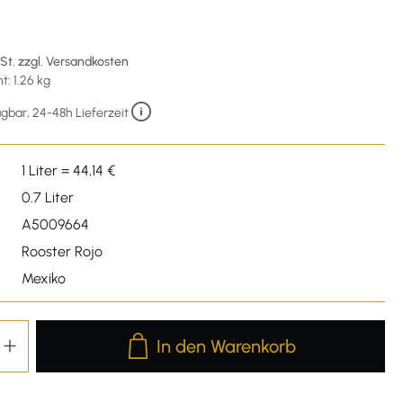
€
wSt. zzgl. Versandkosten
: 1.26 kg
gbar, 24-48h Lieferzeit
1 Liter = 44,14 €
0.7 Liter
A5009664
Rooster Rojo
Mexiko
Produkt Anzahl: Gib den gewünschten We
In den Warenkorb