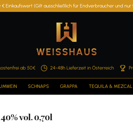
 € Einkaufswert (Gilt ausschließlich für Endverbraucher und nu
ostenfrei ab 50€
24-48h Lieferzeit in Österreich
P
AUMWEIN
SCHNAPS
GRAPPA
TEQUILA & MEZCAL
0% vol. 0,70l