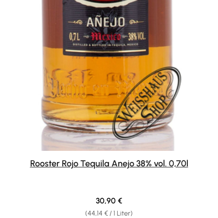
Rooster Rojo Tequila Anejo 38% vol. 0,70l
Regulärer Preis:
30,90 €
(44,14 € / 1 Liter)