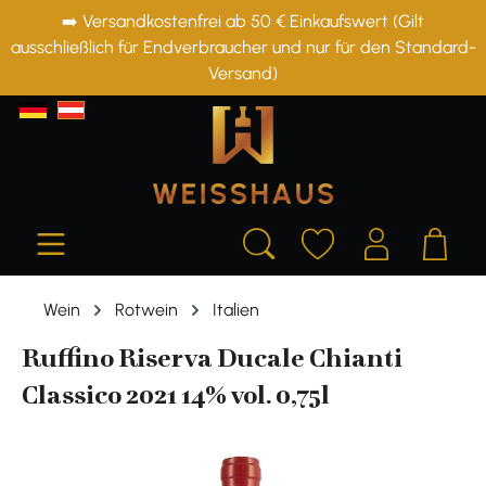
➡️ Versandkostenfrei ab 50 € Einkaufswert (Gilt
alt springen
ausschließlich für Endverbraucher und nur für den Standard-
Versand)
Wein
Rotwein
Italien
Ruffino Riserva Ducale Chianti
Classico 2021 14% vol. 0,75l
Bildergalerie überspringen