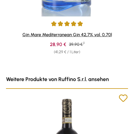
Durchschnittliche Bewertung von 4.91 von 5 Sternen
Gin Mare Mediterranean Gin 42,7% vol. 0,70l
1
Verkaufspreis:
28,90 €
Regulärer Preis:
39,90 €
(41,29 € / 1 Liter)
Produktgalerie überspringen
Weitere Produkte von Ruffino S.r.l. ansehen