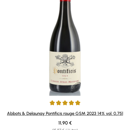
Durchschnittliche Bewertung von 5 von 5 Sternen
Abbots & Delaunay Pontificis rouge GSM 2023 14% vol. 0,75l
Regulärer Preis:
11,90 €