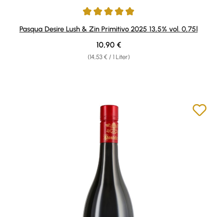
Durchschnittliche Bewertung von 4.91 von 5 Sternen
Pasqua Desire Lush & Zin Primitivo 2025 13,5% vol. 0,75l
Regulärer Preis:
10,90 €
(14,53 € / 1 Liter)