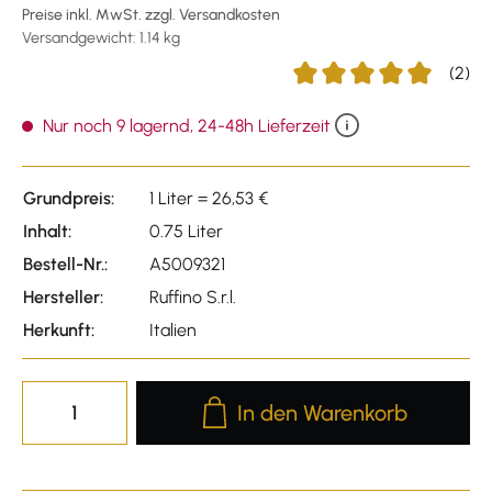
Preise inkl. MwSt. zzgl. Versandkosten
Versandgewicht: 1.14 kg
(2)
Durchschnittliche Bewert
Nur noch 9 lagernd, 24-48h Lieferzeit
Grundpreis:
1 Liter = 26,53 €
Inhalt:
0.75 Liter
Bestell-Nr.:
A5009321
Hersteller:
Ruffino S.r.l.
Herkunft:
Italien
Produkt Anzahl: Gib den gewünscht
In den Warenkorb