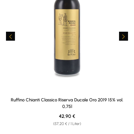
Ruffino Chianti Classico Riserva Ducale Oro 2019 15% vol.
0,75l
Regulärer Preis:
42,90 €
(57,20 € / 1 Liter)