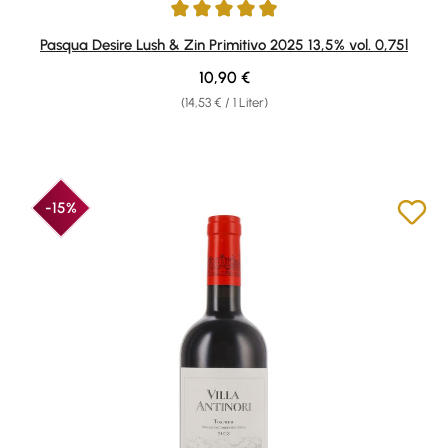
Durchschnittliche Bewertung von 4.91 von 5 Sternen
Pasqua Desire Lush & Zin Primitivo 2025 13,5% vol. 0,75l
Regulärer Preis:
10,90 €
(14,53 € / 1 Liter)
-15%