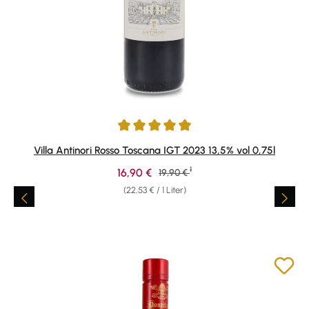
Durchschnittliche Bewertung von 5 von 5 Sternen
Villa Antinori Rosso Toscana IGT 2023 13,5% vol 0,75l
1
Verkaufspreis:
16,90 €
Regulärer Preis:
19,90 €
(22,53 € / 1 Liter)