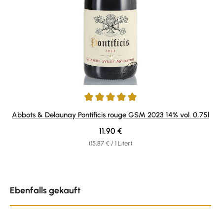
Durchschnittliche Bewertung von 5 von 5 Sternen
Abbots & Delaunay Pontificis rouge GSM 2023 14% vol. 0,75l
Regulärer Preis:
11,90 €
(15,87 € / 1 Liter)
Produktgalerie überspringen
Ebenfalls gekauft