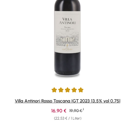
Durchschnittliche Bewertung von 5 von 5 Sternen
Villa Antinori Rosso Toscana IGT 2023 13,5% vol 0,75l
1
Verkaufspreis:
16,90 €
Regulärer Preis:
19,90 €
(22,53 € / 1 Liter)