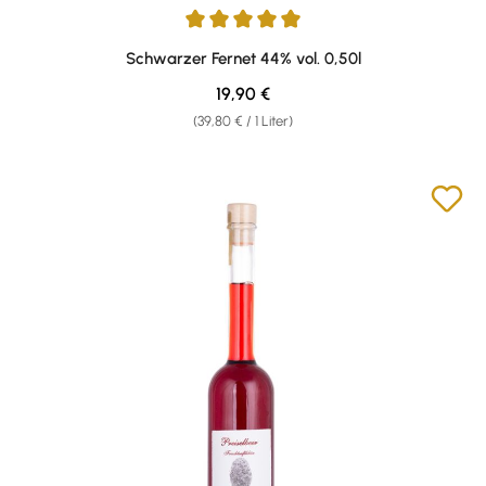
Durchschnittliche Bewertung von 5 von 5 Sternen
Schwarzer Fernet 44% vol. 0,50l
Regulärer Preis:
19,90 €
(39,80 € / 1 Liter)