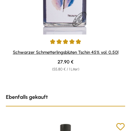
Durchschnittliche Bewertung von 4.9 von 5 Sternen
Schwarzer Schmetterlingsblüten Tschin 45% vol. 0,50l
Regulärer Preis:
27,90 €
(55,80 € / 1 Liter)
Produktgalerie überspringen
Ebenfalls gekauft