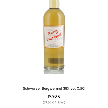
Schwarzer Bergwermut 38% vol. 0,50l
Regulärer Preis:
19,90 €
(39,80 € / 1 Liter)