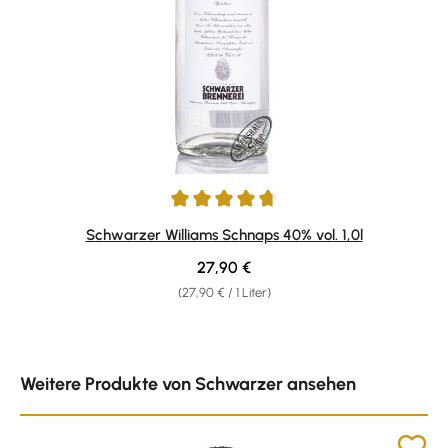
Durchschnittliche Bewertung von 4.86 von 5 Sternen
Schwarzer Williams Schnaps 40% vol. 1,0l
Regulärer Preis:
27,90 €
(27,90 € / 1 Liter)
Produktgalerie überspringen
Weitere Produkte von Schwarzer ansehen