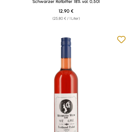
Schwarzer Rotbitter 18% vol. 0,50l
Regulärer Preis:
12,90 €
(25,80 € / 1 Liter)