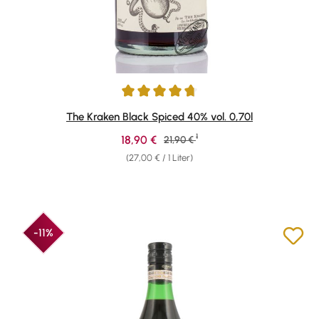
Durchschnittliche Bewertung von 4.71 von 5 Sternen
The Kraken Black Spiced 40% vol. 0,70l
1
Verkaufspreis:
18,90 €
Regulärer Preis:
21,90 €
(27,00 € / 1 Liter)
-11%