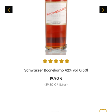
Durchschnittliche Bewertung von 5 von 5 Sternen
Schwarzer Boonekamp 42% vol. 0,50l
Regulärer Preis:
19,90 €
(39,80 € / 1 Liter)