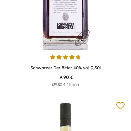
Durchschnittliche Bewertung von 4.87 von 5 Sternen
Schwarzer Der Bitter 40% vol. 0,50l
Regulärer Preis:
19,90 €
(39,80 € / 1 Liter)