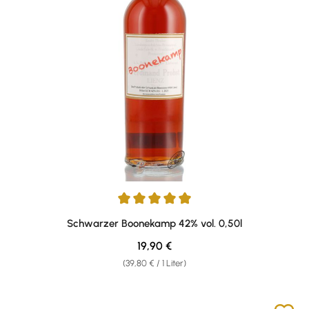
Durchschnittliche Bewertung von 5 von 5 Sternen
Schwarzer Boonekamp 42% vol. 0,50l
Regulärer Preis:
19,90 €
(39,80 € / 1 Liter)