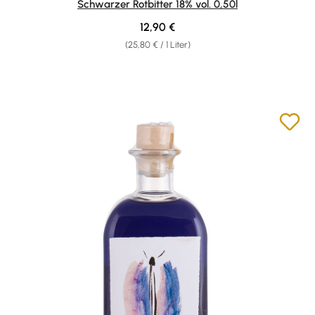
Schwarzer Rotbitter 18% vol. 0,50l
Regulärer Preis:
12,90 €
(25,80 € / 1 Liter)