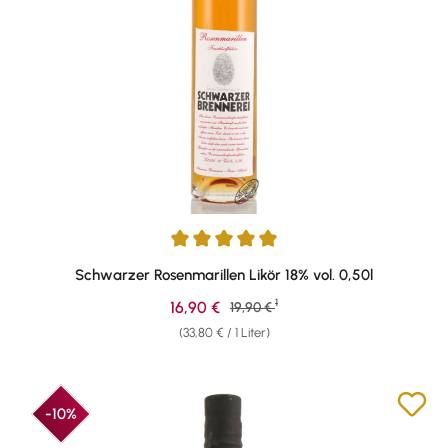
Durchschnittliche Bewertung von 5 von 5 Sternen
Schwarzer Rosenmarillen Likör 18% vol. 0,50l
1
Verkaufspreis:
16,90 €
Regulärer Preis:
19,90 €
(33,80 € / 1 Liter)
-10%