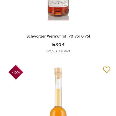
Schwarzer Wermut rot 17% vol. 0,75l
Regulärer Preis:
16,90 €
(22,53 € / 1 Liter)
-15%