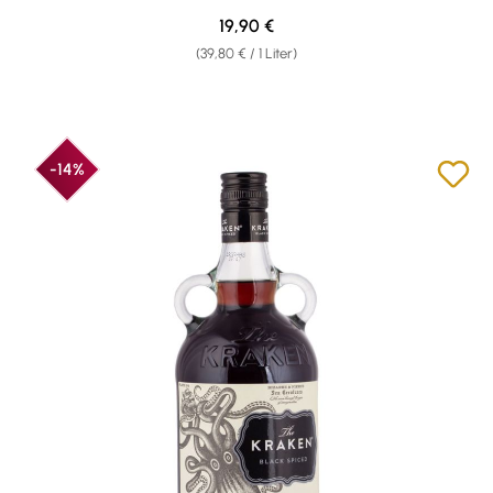
Regulärer Preis:
19,90 €
(39,80 € / 1 Liter)
-14%