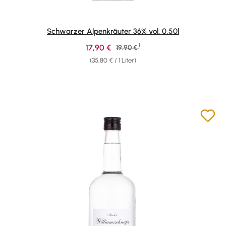
Schwarzer Alpenkräuter 36% vol. 0,50l
1
Verkaufspreis:
17,90 €
Regulärer Preis:
19,90 €
(35,80 € / 1 Liter)