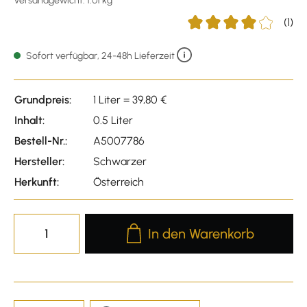
Versandgewicht: 1.01 kg
(1)
Durchschnittliche Bewer
Sofort verfügbar, 24-48h Lieferzeit
Grundpreis:
1 Liter = 39,80 €
Inhalt:
0.5 Liter
Bestell-Nr.:
A5007786
Hersteller:
Schwarzer
Herkunft:
Österreich
Produkt Anzahl: Gib den gewünscht
In den Warenkorb