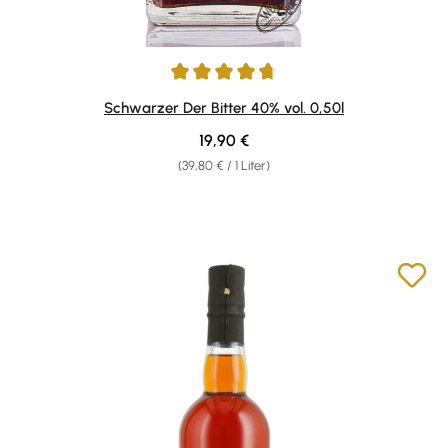
Durchschnittliche Bewertung von 4.87 von 5 Sternen
Schwarzer Der Bitter 40% vol. 0,50l
Regulärer Preis:
19,90 €
(39,80 € / 1 Liter)