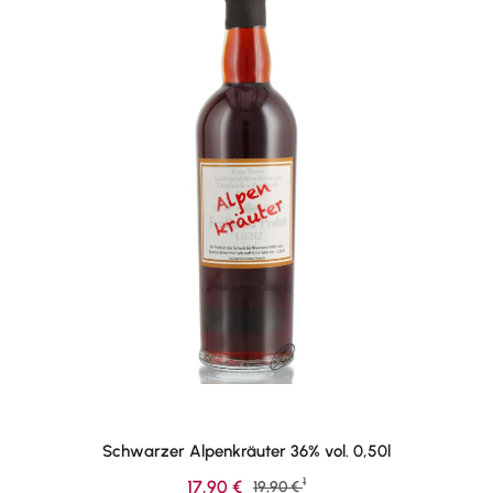
Schwarzer Alpenkräuter 36% vol. 0,50l
1
Verkaufspreis:
17,90 €
Regulärer Preis:
19,90 €