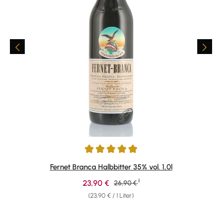
Durchschnittliche Bewertung von 4.94 von 5 Sternen
Fernet Branca Halbbitter 35% vol. 1,0l
1
Verkaufspreis:
23,90 €
Regulärer Preis:
26,90 €
(23,90 € / 1 Liter)