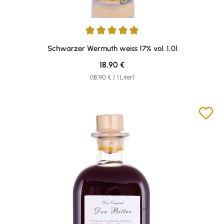
Durchschnittliche Bewertung von 4.95 von 5 Sternen
Schwarzer Wermuth weiss 17% vol. 1,0l
Regulärer Preis:
18,90 €
(18,90 € / 1 Liter)