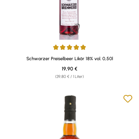
Durchschnittliche Bewertung von 5 von 5 Sternen
Schwarzer Preiselbeer Likör 18% vol. 0,50l
Regulärer Preis:
19,90 €
(39,80 € / 1 Liter)