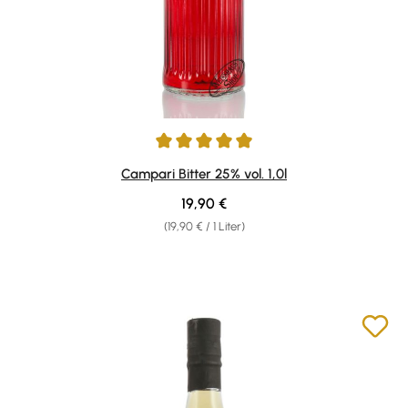
Durchschnittliche Bewertung von 4.92 von 5 Sternen
Campari Bitter 25% vol. 1,0l
Regulärer Preis:
19,90 €
(19,90 € / 1 Liter)