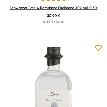
Durchschnittliche Bewertung von 4.85 von 5 Sternen
Schwarzer Rote Williamsbirne Edelbrand 40% vol. 0,50l
Regulärer Preis:
30,90 €
(61,80 € / 1 Liter)