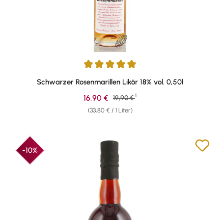
Durchschnittliche Bewertung von 5 von 5 Sternen
Schwarzer Rosenmarillen Likör 18% vol. 0,50l
1
Verkaufspreis:
16,90 €
Regulärer Preis:
19,90 €
(33,80 € / 1 Liter)
-10%