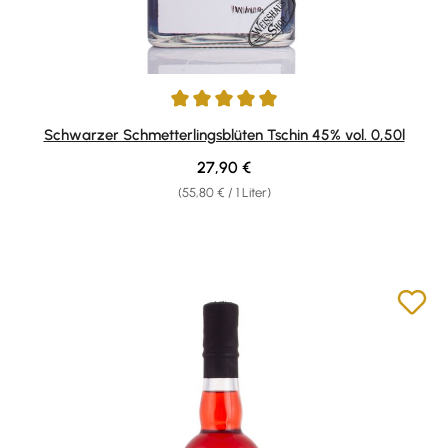
Durchschnittliche Bewertung von 4.9 von 5 Sternen
Schwarzer Schmetterlingsblüten Tschin 45% vol. 0,50l
Regulärer Preis:
27,90 €
(55,80 € / 1 Liter)