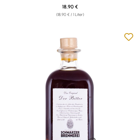
Regulärer Preis:
18,90 €
(18,90 € / 1 Liter)