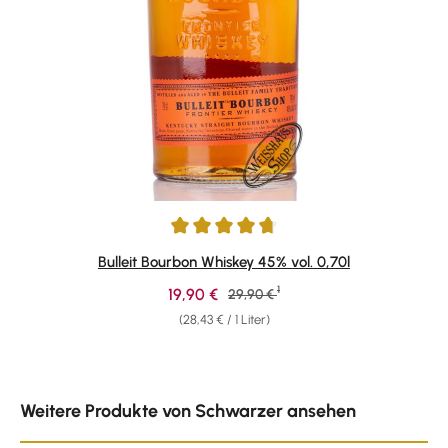
Durchschnittliche Bewertung von 4.69 von 5 Sternen
Bulleit Bourbon Whiskey 45% vol. 0,70l
1
Verkaufspreis:
19,90 €
Regulärer Preis:
29,90 €
(28,43 € / 1 Liter)
Produktgalerie überspringen
Weitere Produkte von Schwarzer ansehen