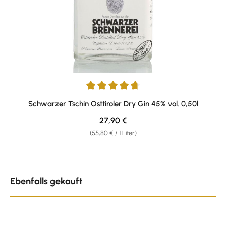
Durchschnittliche Bewertung von 4.86 von 5 Sternen
Schwarzer Tschin Osttiroler Dry Gin 45% vol. 0,50l
Regulärer Preis:
27,90 €
(55,80 € / 1 Liter)
Produktgalerie überspringen
Ebenfalls gekauft