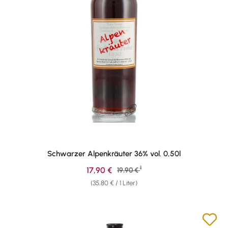
Schwarzer Alpenkräuter 36% vol. 0,50l
1
Verkaufspreis:
17,90 €
Regulärer Preis:
19,90 €
(35,80 € / 1 Liter)