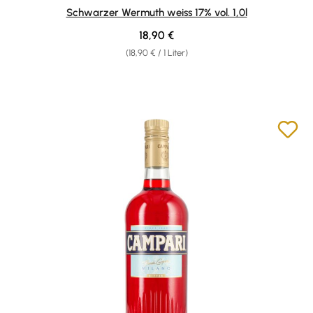
Durchschnittliche Bewertung von 4.95 von 5 Sternen
Schwarzer Wermuth weiss 17% vol. 1,0l
Regulärer Preis:
18,90 €
(18,90 € / 1 Liter)