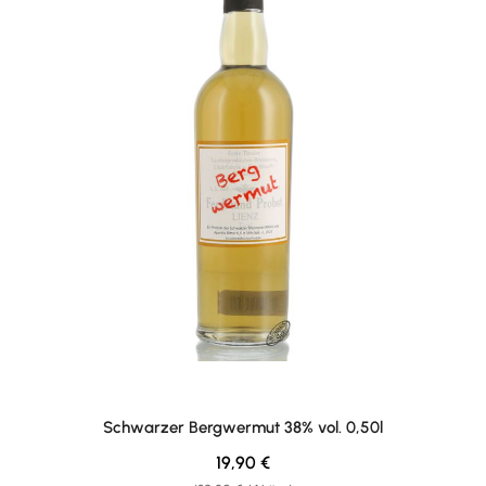
Schwarzer Bergwermut 38% vol. 0,50l
Regulärer Preis:
19,90 €