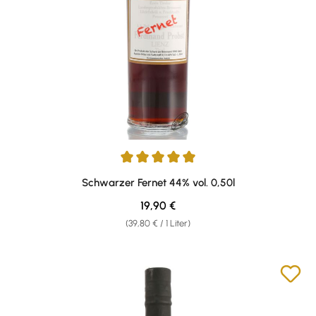
Durchschnittliche Bewertung von 5 von 5 Sternen
Schwarzer Fernet 44% vol. 0,50l
Regulärer Preis:
19,90 €
(39,80 € / 1 Liter)