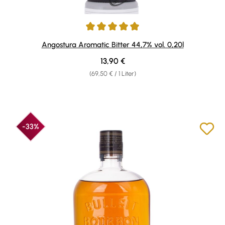
Durchschnittliche Bewertung von 4.94 von 5 Sternen
Angostura Aromatic Bitter 44,7% vol. 0,20l
Regulärer Preis:
13,90 €
(69,50 € / 1 Liter)
-33%