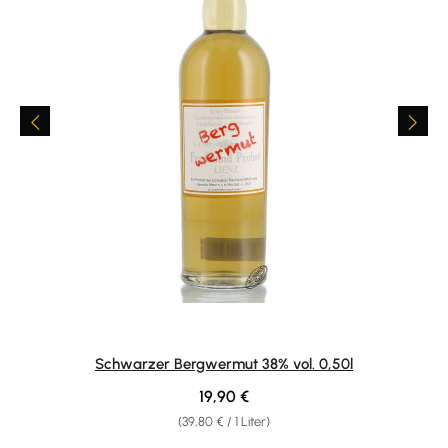
Schwarzer Bergwermut 38% vol. 0,50l
Regulärer Preis:
19,90 €
(39,80 € / 1 Liter)