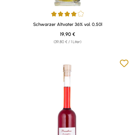
Durchschnittliche Bewertung von 4 von 5 Sternen
Schwarzer Altvater 36% vol. 0,50l
Regulärer Preis:
19,90 €
(39,80 € / 1 Liter)