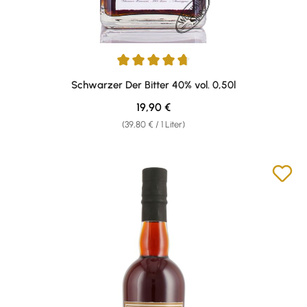
Durchschnittliche Bewertung von 4.87 von 5 Sternen
Schwarzer Der Bitter 40% vol. 0,50l
Regulärer Preis:
19,90 €
(39,80 € / 1 Liter)