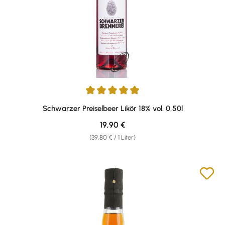
Durchschnittliche Bewertung von 5 von 5 Sternen
Schwarzer Preiselbeer Likör 18% vol. 0,50l
Regulärer Preis:
19,90 €
(39,80 € / 1 Liter)