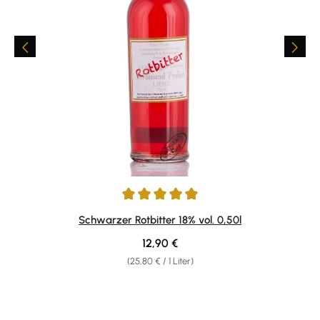
Durchschnittliche Bewertung von 5 von 5 Sternen
Schwarzer Rotbitter 18% vol. 0,50l
Regulärer Preis:
12,90 €
(25,80 € / 1 Liter)