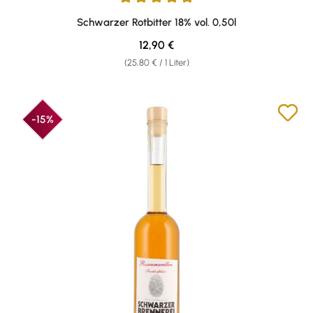
Durchschnittliche Bewertung von 5 von 5 Sternen
Schwarzer Rotbitter 18% vol. 0,50l
Regulärer Preis:
12,90 €
(25,80 € / 1 Liter)
-15%