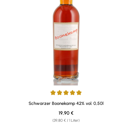
Durchschnittliche Bewertung von 5 von 5 Sternen
Schwarzer Boonekamp 42% vol. 0,50l
Regulärer Preis:
19,90 €
(39,80 € / 1 Liter)