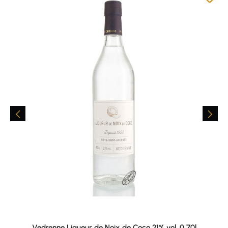
Vedrenne Liqueur de Noix de Coco 21% vol. 0,70l