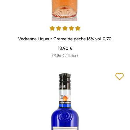
Durchschnittliche Bewertung von 5 von 5 Sternen
Vedrenne Liqueur Creme de peche 15% vol. 0,70l
Regulärer Preis:
13,90 €
(19,86 € / 1 Liter)