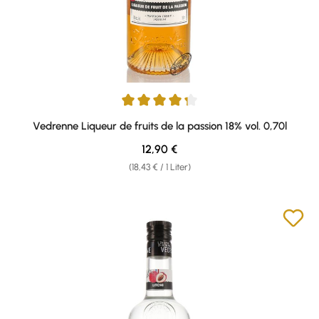
Durchschnittliche Bewertung von 4.33 von 5 Sternen
Vedrenne Liqueur de fruits de la passion 18% vol. 0,70l
Regulärer Preis:
12,90 €
(18,43 € / 1 Liter)