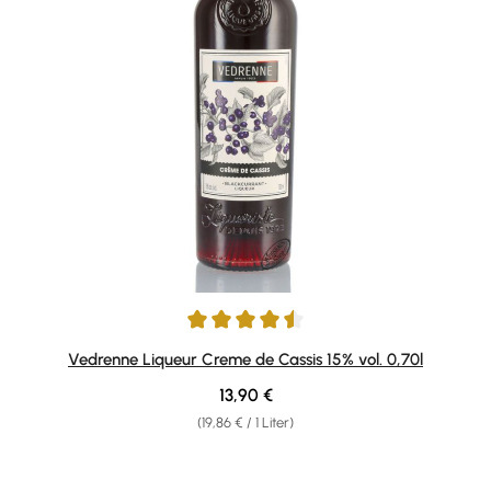
Durchschnittliche Bewertung von 4.5 von 5 Sternen
Vedrenne Liqueur Creme de Cassis 15% vol. 0,70l
Regulärer Preis:
13,90 €
(19,86 € / 1 Liter)