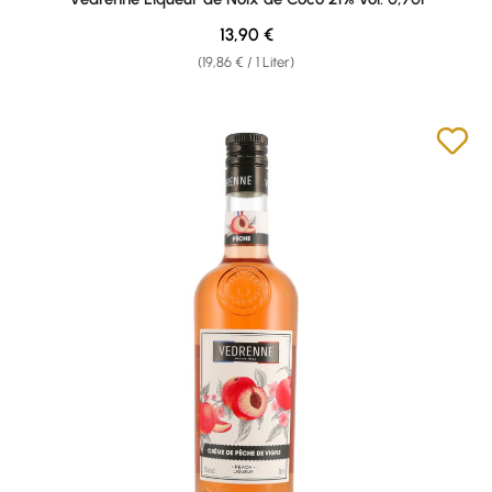
Regulärer Preis:
13,90 €
(19,86 € / 1 Liter)