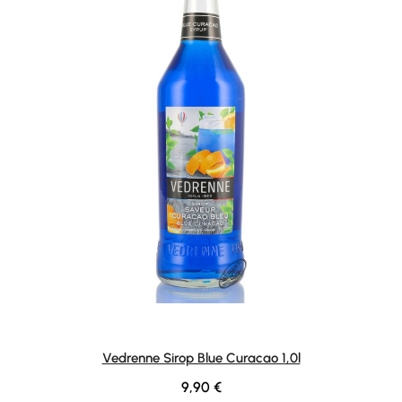
Vedrenne Sirop Blue Curacao 1,0l
Regulärer Preis:
9,90 €