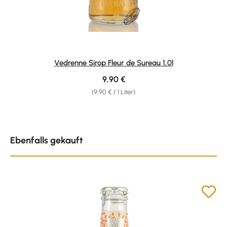
Vedrenne Sirop Fleur de Sureau 1,0l
Regulärer Preis:
9,90 €
(9,90 € / 1 Liter)
Produktgalerie überspringen
Ebenfalls gekauft