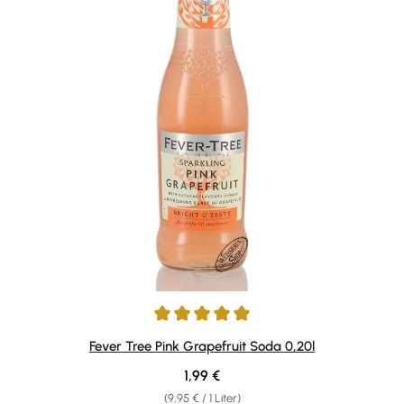
Durchschnittliche Bewertung von 5 von 5 Sternen
Fever Tree Pink Grapefruit Soda 0,20l
Regulärer Preis:
1,99 €
(9,95 € / 1 Liter)