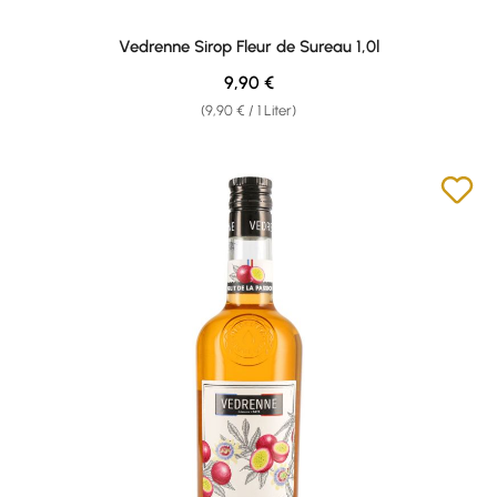
Vedrenne Sirop Fleur de Sureau 1,0l
Regulärer Preis:
9,90 €
(9,90 € / 1 Liter)