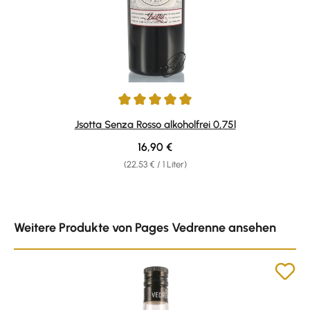
Durchschnittliche Bewertung von 5 von 5 Sternen
Jsotta Senza Rosso alkoholfrei 0,75l
Regulärer Preis:
16,90 €
(22,53 € / 1 Liter)
Produktgalerie überspringen
Weitere Produkte von Pages Vedrenne ansehen