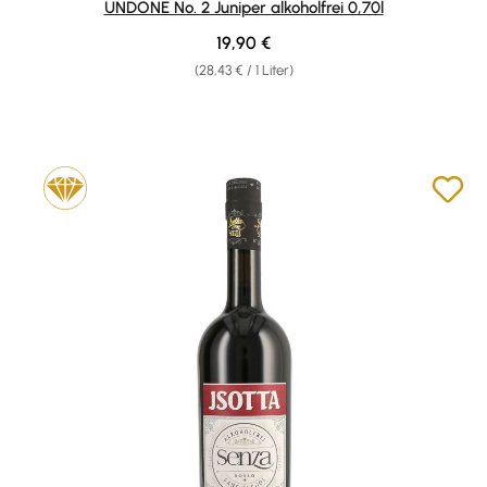
UNDONE No. 2 Juniper alkoholfrei 0,70l
Regulärer Preis:
19,90 €
(28,43 € / 1 Liter)