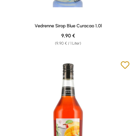
Vedrenne Sirop Blue Curacao 1,0l
Regulärer Preis:
9,90 €
(9,90 € / 1 Liter)