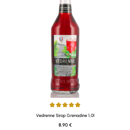
Durchschnittliche Bewertung von 5 von 5 Sternen
Vedrenne Sirop Grenadine 1,0l
Regulärer Preis:
8,90 €