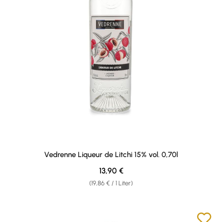
Vedrenne Liqueur de Litchi 15% vol. 0,70l
Regulärer Preis:
13,90 €
(19,86 € / 1 Liter)