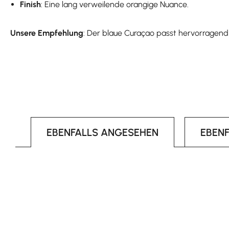
Finish
: Eine lang verweilende orangige Nuance.
Unsere Empfehlung
: Der blaue Curaçao passt hervorragend i
EBENFALLS ANGESEHEN
EBEN
Produktgalerie überspringen