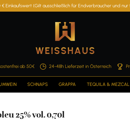
 € Einkaufswert (Gilt ausschließlich für Endverbraucher und nu
ostenfrei ab 50€
24-48h Lieferzeit in Österreich
P
AUMWEIN
SCHNAPS
GRAPPA
TEQUILA & MEZCAL
eu 25% vol. 0,70l