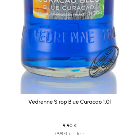
Vedrenne Sirop Blue Curacao 1,0l
Regulärer Preis:
9,90 €
(9,90 € / 1 Liter)