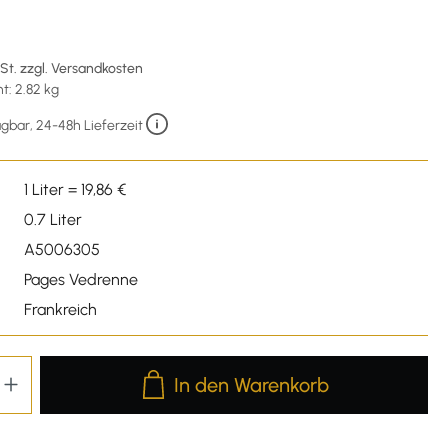
wSt. zzgl. Versandkosten
: 2.82 kg
gbar, 24-48h Lieferzeit
1 Liter = 19,86 €
0.7 Liter
A5006305
Pages Vedrenne
Frankreich
Produkt Anzahl: Gib den gewünschten We
In den Warenkorb