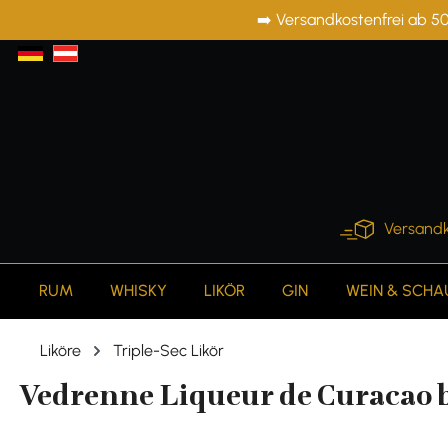
➡️ Versandkostenfrei ab 50
springen
Zur Hauptnavigation springen
Versandk
RUM
WHISKY
LIKÖR
GIN
WEIN & SCH
Liköre
Triple-Sec Likör
Vedrenne Liqueur de Curacao bl