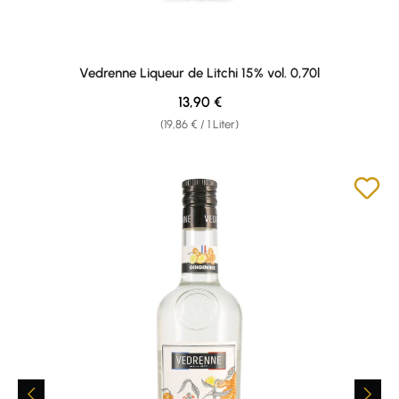
Vedrenne Liqueur de Litchi 15% vol. 0,70l
Regulärer Preis:
13,90 €
(19,86 € / 1 Liter)