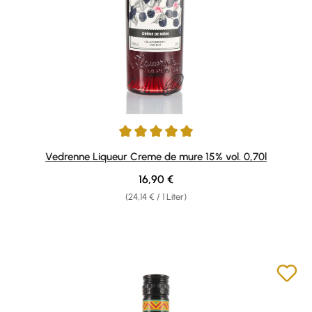
Durchschnittliche Bewertung von 5 von 5 Sternen
Vedrenne Liqueur Creme de mure 15% vol. 0,70l
Regulärer Preis:
16,90 €
(24,14 € / 1 Liter)