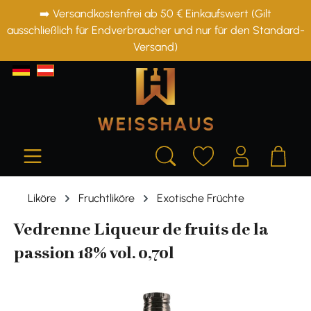
➡️ Versandkostenfrei ab 50 € Einkaufswert (Gilt
alt springen
ausschließlich für Endverbraucher und nur für den Standard-
Versand)
Liköre
Fruchtliköre
Exotische Früchte
Vedrenne Liqueur de fruits de la
passion 18% vol. 0,70l
Bildergalerie überspringen