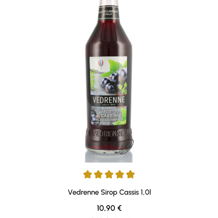
Durchschnittliche Bewertung von 5 von 5 Sternen
Vedrenne Sirop Cassis 1,0l
Regulärer Preis:
10,90 €