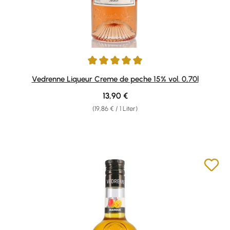
Durchschnittliche Bewertung von 5 von 5 Sternen
Vedrenne Liqueur Creme de peche 15% vol. 0,70l
Regulärer Preis:
13,90 €
(19,86 € / 1 Liter)