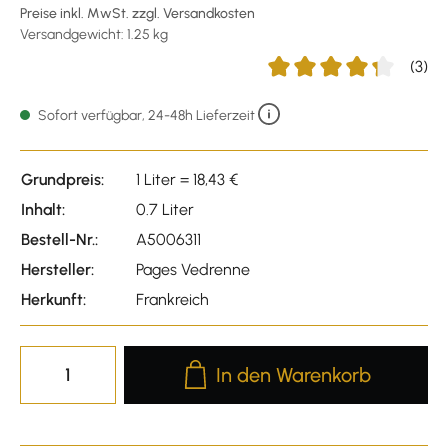
Preise inkl. MwSt. zzgl. Versandkosten
Versandgewicht: 1.25 kg
(3)
Durchschnittliche Bewert
Sofort verfügbar, 24-48h Lieferzeit
Grundpreis:
1 Liter = 18,43 €
Inhalt:
0.7 Liter
Bestell-Nr.:
A5006311
Hersteller:
Pages Vedrenne
Herkunft:
Frankreich
Produkt Anzahl: Gib den gewünscht
In den Warenkorb