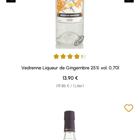
Durchschnittliche Bewertung von 4.33 von 5 Sternen
Vedrenne Liqueur de Gingembre 25% vol. 0,70l
Regulärer Preis:
13,90 €
(19,86 € / 1 Liter)