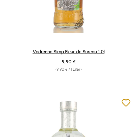
Vedrenne Sirop Fleur de Sureau 1,0l
Regulärer Preis:
9,90 €
(9,90 € / 1 Liter)