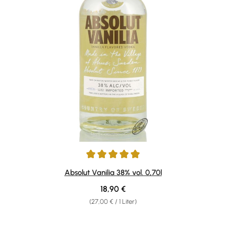
Durchschnittliche Bewertung von 5 von 5 Sternen
Absolut Vanilia 38% vol. 0,70l
Regulärer Preis:
18,90 €
(27,00 € / 1 Liter)