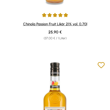
Durchschnittliche Bewertung von 5 von 5 Sternen
Chinola Passion Fruit Likör 21% vol. 0,70l
Regulärer Preis:
25,90 €
(37,00 € / 1 Liter)