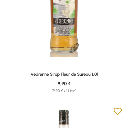
Vedrenne Sirop Fleur de Sureau 1,0l
Regulärer Preis:
9,90 €
(9,90 € / 1 Liter)