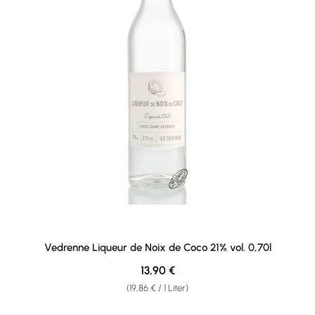
Vedrenne Liqueur de Noix de Coco 21% vol. 0,70l
Regulärer Preis:
13,90 €
(19,86 € / 1 Liter)