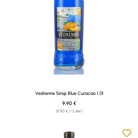
Vedrenne Sirop Blue Curacao 1,0l
Regulärer Preis:
9,90 €
(9,90 € / 1 Liter)