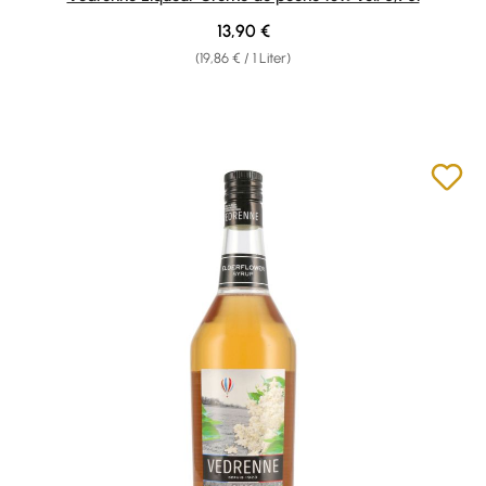
Regulärer Preis:
13,90 €
(19,86 € / 1 Liter)