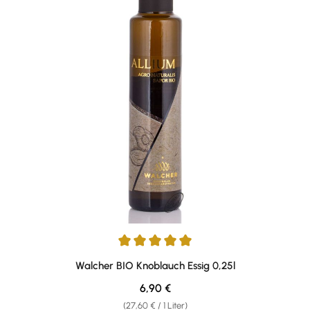
Durchschnittliche Bewertung von 5 von 5 Sternen
Walcher BIO Knoblauch Essig 0,25l
Regulärer Preis:
6,90 €
(27,60 € / 1 Liter)