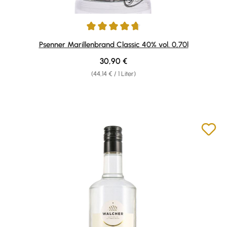
Durchschnittliche Bewertung von 4.7 von 5 Sternen
Psenner Marillenbrand Classic 40% vol. 0,70l
Regulärer Preis:
30,90 €
(44,14 € / 1 Liter)