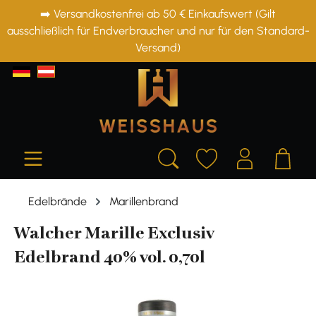
➡️ Versandkostenfrei ab 50 € Einkaufswert (Gilt
alt springen
ausschließlich für Endverbraucher und nur für den Standard-
Versand)
Edelbrände
Marillenbrand
Walcher Marille Exclusiv
Edelbrand 40% vol. 0,70l
Bildergalerie überspringen