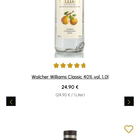
Durchschnittliche Bewertung von 4.82 von 5 Sternen
Walcher Williams Classic 40% vol. 1,0l
Regulärer Preis:
24,90 €
(24,90 € / 1 Liter)