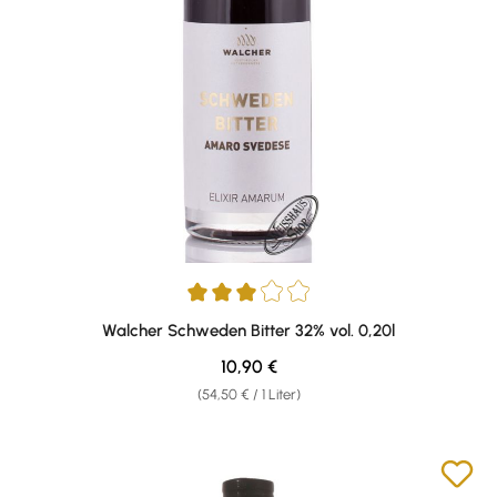
Durchschnittliche Bewertung von 3 von 5 Sternen
Walcher Schweden Bitter 32% vol. 0,20l
Regulärer Preis:
10,90 €
(54,50 € / 1 Liter)