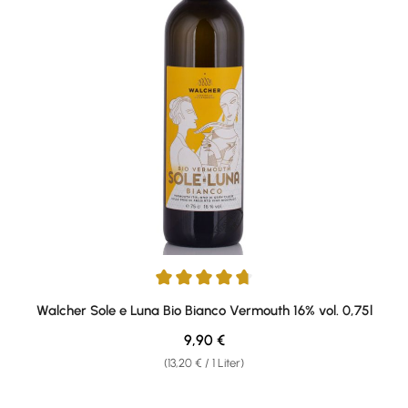
Durchschnittliche Bewertung von 4.83 von 5 Sternen
Walcher Sole e Luna Bio Bianco Vermouth 16% vol. 0,75l
Regulärer Preis:
9,90 €
(13,20 € / 1 Liter)