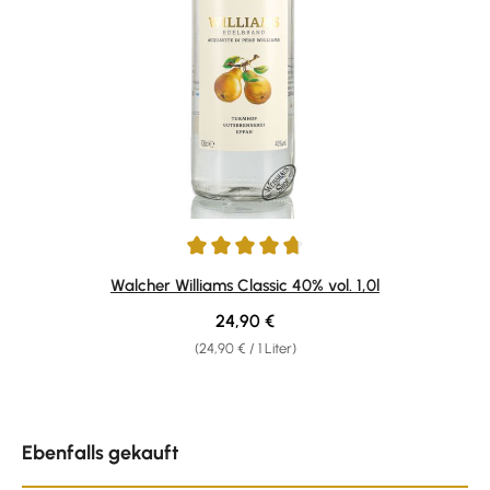
Durchschnittliche Bewertung von 4.82 von 5 Sternen
Walcher Williams Classic 40% vol. 1,0l
Regulärer Preis:
24,90 €
(24,90 € / 1 Liter)
Produktgalerie überspringen
Ebenfalls gekauft