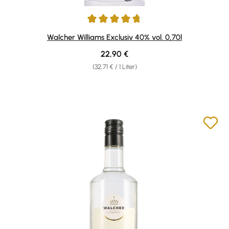
Durchschnittliche Bewertung von 4.86 von 5 Sternen
Walcher Williams Exclusiv 40% vol. 0,70l
Regulärer Preis:
22,90 €
(32,71 € / 1 Liter)