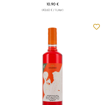
Regulärer Preis:
10,90 €
(43,60 € / 1 Liter)