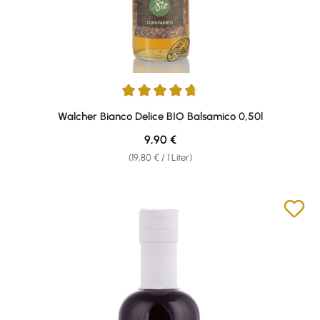
Durchschnittliche Bewertung von 4.83 von 5 Sternen
Walcher Bianco Delice BIO Balsamico 0,50l
Regulärer Preis:
9,90 €
(19,80 € / 1 Liter)