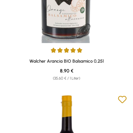
Durchschnittliche Bewertung von 5 von 5 Sternen
Walcher Arancia BIO Balsamico 0,25l
Regulärer Preis:
8,90 €
(35,60 € / 1 Liter)