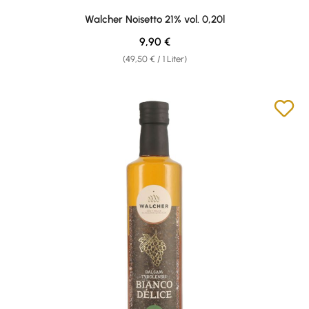
Walcher Noisetto 21% vol. 0,20l
Regulärer Preis:
9,90 €
(49,50 € / 1 Liter)