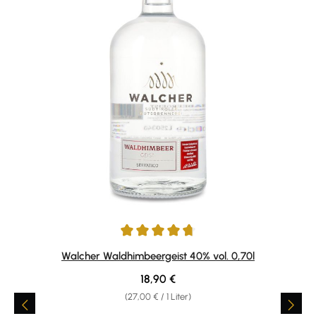
Durchschnittliche Bewertung von 4.77 von 5 Sternen
Walcher Waldhimbeergeist 40% vol. 0,70l
Regulärer Preis:
18,90 €
(27,00 € / 1 Liter)