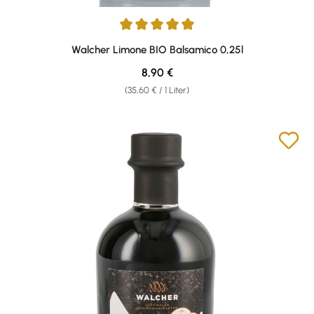
Durchschnittliche Bewertung von 5 von 5 Sternen
Walcher Limone BIO Balsamico 0,25l
Regulärer Preis:
8,90 €
(35,60 € / 1 Liter)