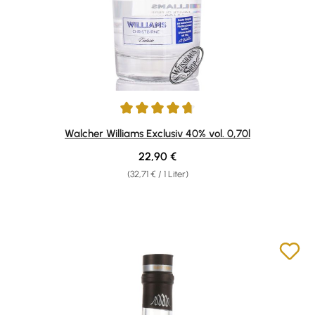
Durchschnittliche Bewertung von 4.86 von 5 Sternen
Walcher Williams Exclusiv 40% vol. 0,70l
Regulärer Preis:
22,90 €
(32,71 € / 1 Liter)