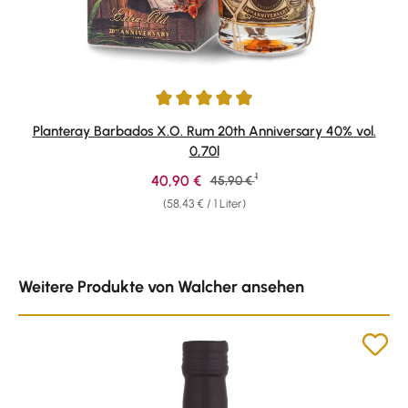
Durchschnittliche Bewertung von 4.91 von 5 Sternen
Planteray Barbados X.O. Rum 20th Anniversary 40% vol.
0,70l
1
Verkaufspreis:
40,90 €
Regulärer Preis:
45,90 €
(58,43 € / 1 Liter)
Produktgalerie überspringen
Weitere Produkte von Walcher ansehen