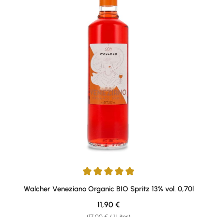
Durchschnittliche Bewertung von 4.91 von 5 Sternen
Walcher Veneziano Organic BIO Spritz 13% vol. 0,70l
Regulärer Preis:
11,90 €
(17,00 € / 1 Liter)