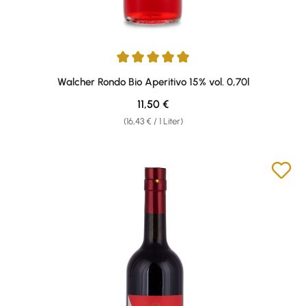
Durchschnittliche Bewertung von 4.95 von 5 Sternen
Walcher Rondo Bio Aperitivo 15% vol. 0,70l
Regulärer Preis:
11,50 €
(16,43 € / 1 Liter)