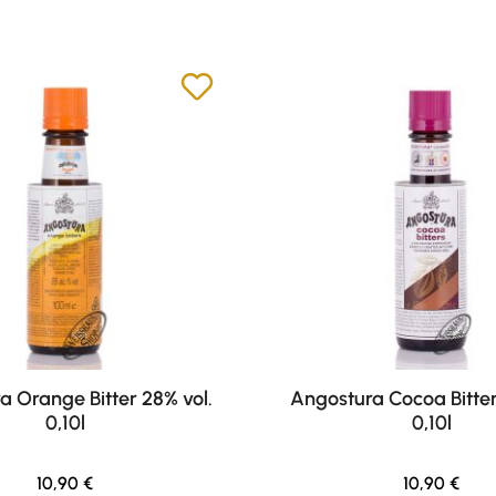
a Orange Bitter 28% vol.
Angostura Cocoa Bitter
0,10l
0,10l
Regulärer Preis:
Regulärer Pr
10,90 €
10,90 €