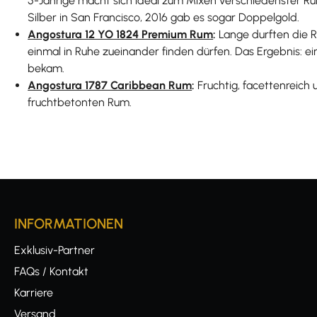
5-Jährige macht sich ideal zum Mixen verschiedenster Ru
Silber in San Francisco, 2016 gab es sogar Doppelgold.
Angostura 12 YO 1824 Premium Rum
:
Lange durften die R
einmal in Ruhe zueinander finden dürfen. Das Ergebnis: e
bekam.
Angostura 1787 Caribbean Rum
:
Fruchtig, facettenreich 
fruchtbetonten Rum.
INFORMATIONEN
Exklusiv-Partner
FAQs / Kontakt
Karriere
Versand