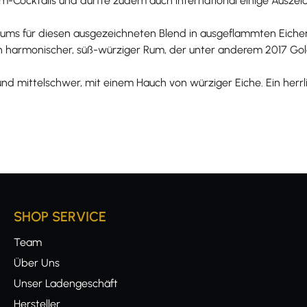
m-Cocktails und durfte zudem auch international einige Ausze
ums für diesen ausgezeichneten Blend in ausgeflammten Eichen
in harmonischer, süß-würziger Rum, der unter anderem 2017 Gold
und mittelschwer, mit einem Hauch von würziger Eiche. Ein herr
SHOP SERVICE
Team
Über Uns
Unser Ladengeschäft
Hersteller