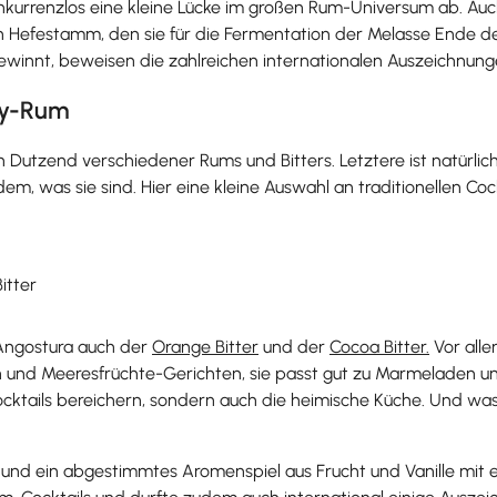
konkurrenzlos eine kleine Lücke im großen Rum-Universum ab. Au
Hefestamm, den sie für die Fermentation der Melasse Ende de
winnt, beweisen die zahlreichen internationalen Auszeichnung
rry-Rum
in Dutzend verschiedener Rums und Bitters. Letztere ist natür
was sie sind. Hier eine kleine Auswahl an traditionellen Cockt
itter
 Angostura auch der
Orange Bitter
und der
Cocoa Bitter.
Vor alle
n und Meeresfrüchte-Gerichten, sie passt gut zu Marmeladen und 
ur Cocktails bereichern, sondern auch die heimische Küche. Und 
e und ein abgestimmtes Aromenspiel aus Frucht und Vanille mit