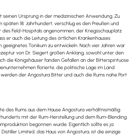
 hat seinen Ursprung in der medizinischen Anwendung. Zu
 späten 18. Jahrhundert, verschlug es den Preußen und
iter des Feld-Hospitals angenommen, der Kriegsschauplatz
ass er auch die Leitung des örtlichen Krankenhauses
geeignetes Tonikum zu entwickeln. Nach vier Jahren war
Rezeptur von Dr. Siegert großen Anklang, sowohl unter den
h die Königshäuser fanden Gefallen an der Bitterspirituose
enunternehmen florierte, die politische Lage im Land
em werden der Angostura Bitter und auch die Rums nahe Port
ichte des Rums aus dem Hause Angostura verhältnismäßig
hrhunderts mit der Rum-Herstellung und dem Rum-Blending.
umproduktion begonnen wurde. Eigentlich sollte es ja
 Distiller Limited, das Haus von Angostura, ist die einzige