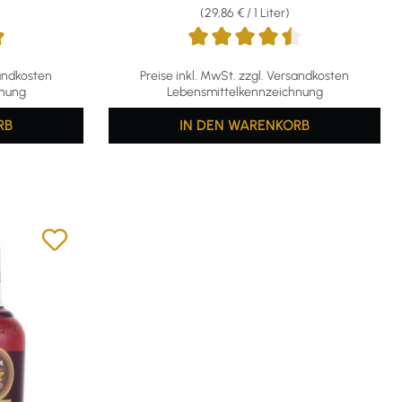
(29,86 € / 1 Liter)
g von 5 von 5 Sternen
Durchschnittliche Bewertung von 4.5 von 5 
sandkosten
Preise inkl. MwSt. zzgl. Versandkosten
hnung
Lebensmittelkennzeichnung
RB
IN DEN WARENKORB