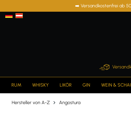
➡️ Versandkostenfrei ab 50
springen
Zur Hauptnavigation springen
Versandk
RUM
WHISKY
LIKÖR
GIN
WEIN & SCH
Hersteller von A-Z
Angostura