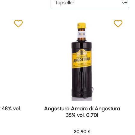
 48% vol.
Angostura Amaro di Angostura
35% vol. 0,70l
eis:
Regulärer Preis:
20,90 €