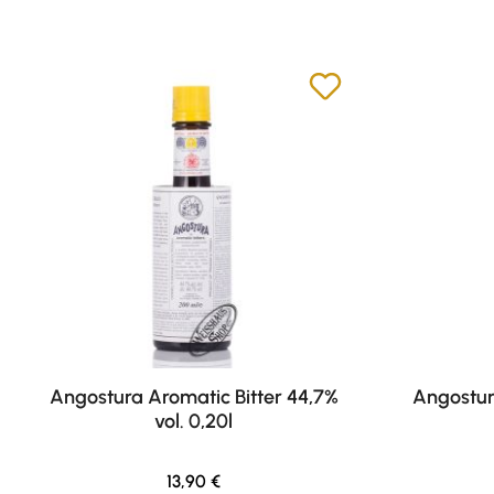
Angostura Aromatic Bitter 44,7%
Angostur
vol. 0,20l
Regulärer Preis:
13,90 €