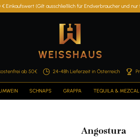
 € Einkaufswert (Gilt ausschließlich für Endverbraucher und nu
ostenfrei ab 50€
24-48h Lieferzeit in Österreich
P
AUMWEIN
SCHNAPS
GRAPPA
TEQUILA & MEZCAL
Angostura