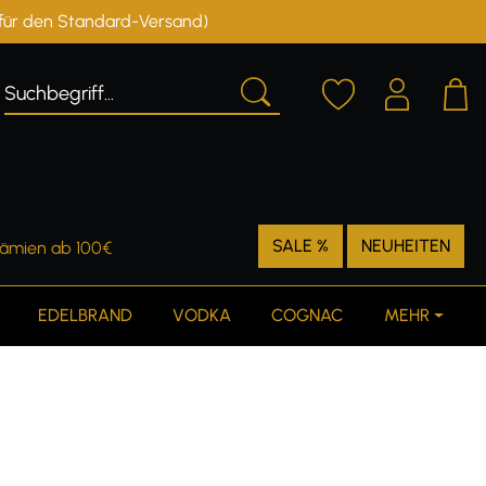
r für den Standard-Versand)
Deutschland
Österreich
SALE %
NEUHEITEN
rämien ab 100€
EDELBRAND
VODKA
COGNAC
MEHR