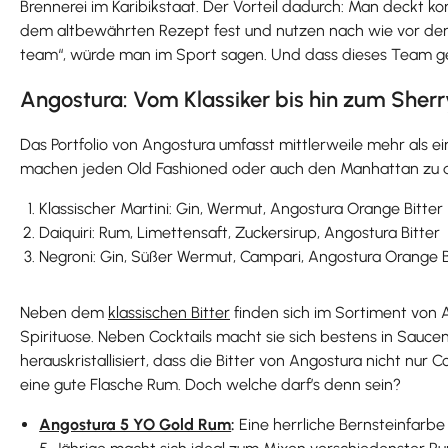
Brennerei im Karibikstaat. Der Vorteil dadurch: Man deckt 
dem altbewährten Rezept fest und nutzen nach wie vor den 
team“, würde man im Sport sagen. Und dass dieses Team ge
Angostura: Vom Klassiker bis hin zum She
Das Portfolio von Angostura umfasst mittlerweile mehr als e
machen jeden Old Fashioned oder auch den Manhattan zu dem, 
Klassischer Martini: Gin, Wermut, Angostura Orange Bitter
Daiquiri: Rum, Limettensaft, Zuckersirup, Angostura Bitter
Negroni: Gin, Süßer Wermut, Campari, Angostura Orange B
Neben dem
klassischen Bitter
finden sich im Sortiment von
Spirituose. Neben Cocktails macht sie sich bestens in Sauce
herauskristallisiert, dass die Bitter von Angostura nicht n
eine gute Flasche Rum. Doch welche darf’s denn sein?
Angostura 5 YO Gold Rum
:
Eine herrliche Bernsteinfarb