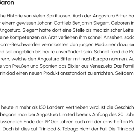
Baron
sche Historie von vielen Spirituosen. Auch der Angostura Bitter
 einem gewissen Johann Gottlieb Benjamin Siegert. Geboren im
Angostura. Siegert hatte dort eine Stelle als medizinischer Le
 Seine Kompetenzen als Arzt verliehen ihm schnell Ansehen, sod
rm-Beschwerden veranlassten den jungen Mediziner dazu, ein 
nd soll angeblich bis heute unverändert sein. Schnell fand die 
rern, welche den Angostura Bitter mit nach Europa nahmen. Auc
 von Preußen und Spanien das Elixier aus Venezuela. Das Famili
 Trinidad einen neuen Produktionsstandort zu errichten. Seitd
 heute in mehr als 150 Ländern vertrieben wird, ist die Gesch
h begann man bei Angostura Limited bereits Anfang des 20. Ja
lussendlich Ende der 1940er Jahren auch mit der ernsthaften R
 Doch ist dies auf Trinidad & Tobago nicht der Fall. Die Trinidad