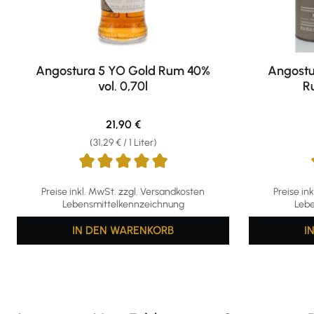
Angostura 5 YO Gold Rum 40%
Angostu
vol. 0,70l
R
Regulärer Preis:
21,90 €
(31,29 € / 1 Liter)
Durchschnittliche Bewertung von 5 von 5 Sternen
Durchschni
Preise inkl. MwSt. zzgl. Versandkosten
Preise in
Lebensmittelkennzeichnung
Lebe
IN DEN WARENKORB
I