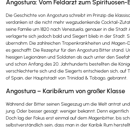
Angostura: Vom Feldarzt zum Spirituosen-
Die Geschichte von Angostura schreibt im Prinzip die klassi
verdanken ist die nicht mehr wegzudenkende Cocktail-Zutat
seine Familie um 1820 nach Venezuela, genauer in die Stadt 
verlagerte sich jedoch bald und Siegert blieb in der Stadt.
übernahm. Die zahlreichen Tropenkrankheiten und Magen-Da
es geschafft: Die Rezeptur für den Angostura Bitter stand. U
hiesigen Legionären und Soldaten als auch unter den Seefah
und schon Anfang des 20. Jahrhunderts bestellten die Könige
verschlechterte sich und die Siegerts entschieden sich, auf
of Spain, der Hauptstadt von Trinidad & Tobago, gebrannt.
Angostura – Karibikrum von großer Klasse
Während der Bitter seinen Siegeszug um die Welt antrat und
jung. Oder besser gesagt: weniger bekannt. Denn eigentlic
Doch lag der Fokus erst einmal auf dem Magenbitter, bis sch
selbstverständlich sein, dass man in der Karibik Rum herstellt.