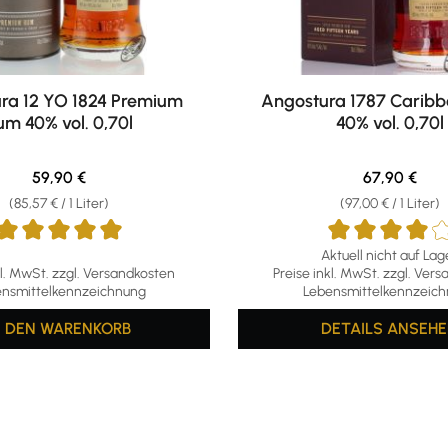
ra 12 YO 1824 Premium
Angostura 1787 Carib
um 40% vol. 0,70l
40% vol. 0,70l
Regulärer Preis:
Regulärer Pr
59,90 €
67,90 €
(85,57 € / 1 Liter)
(97,00 € / 1 Liter)
Aktuell nicht auf Lag
ttliche Bewertung von 5 von 5 Sternen
Durchschnittliche Bewertun
kl. MwSt. zzgl. Versandkosten
Preise inkl. MwSt. zzgl. Ver
nsmittelkennzeichnung
Lebensmittelkennzeic
N DEN WARENKORB
DETAILS
ANSEHE