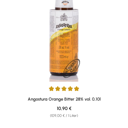
Durchschnittliche Bewertung von 5 von 5 Sternen
Angostura Orange Bitter 28% vol. 0,10l
Regulärer Preis:
10,90 €
(109,00 € / 1 Liter)