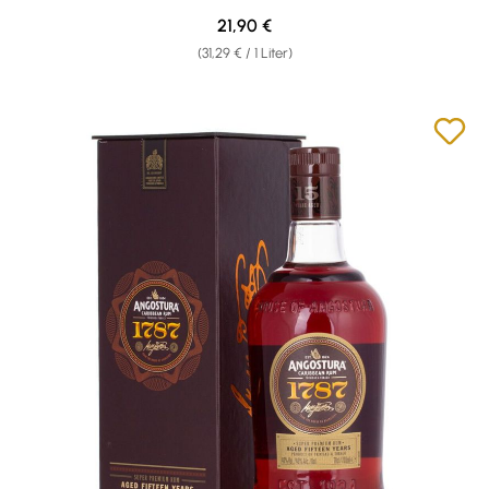
Regulärer Preis:
21,90 €
(31,29 € / 1 Liter)