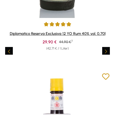
Durchschnittliche Bewertung von 4.9 von 5 Sternen
Diplomatico Reserva Exclusiva 12 YO Rum 40% vol. 0,70l
1
Verkaufspreis:
29,90 €
Regulärer Preis:
44,90 €
(42,71 € / 1 Liter)