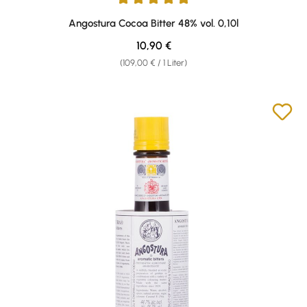
Durchschnittliche Bewertung von 5 von 5 Sternen
Angostura Cocoa Bitter 48% vol. 0,10l
Regulärer Preis:
10,90 €
(109,00 € / 1 Liter)