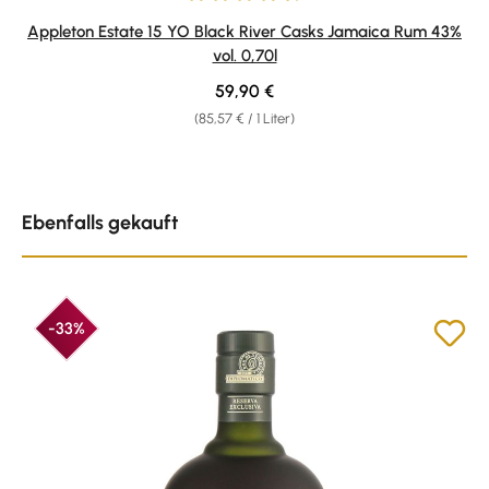
Durchschnittliche Bewertung von 4.75 von 5 Sternen
Appleton Estate 15 YO Black River Casks Jamaica Rum 43%
vol. 0,70l
Regulärer Preis:
59,90 €
(85,57 € / 1 Liter)
Produktgalerie überspringen
Ebenfalls gekauft
-33%