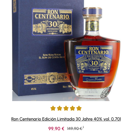
Durchschnittliche Bewertung von 4.92 von 5 Sternen
Ron Centenario Edición Limitada 30 Jahre 40% vol. 0,70l
1
Verkaufspreis:
99,90 €
Regulärer Preis:
149,90 €