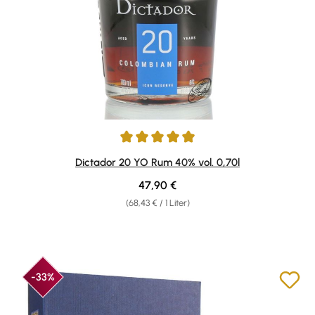
Durchschnittliche Bewertung von 4.91 von 5 Sternen
Dictador 20 YO Rum 40% vol. 0,70l
Regulärer Preis:
47,90 €
(68,43 € / 1 Liter)
-33%