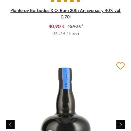
Durchschnittliche Bewertung von 4.91 von 5 Sternen
Planteray Barbados X.O. Rum 20th Anniversary 40% vol.
0,70l
1
Verkaufspreis:
40,90 €
Regulärer Preis:
45,90 €
(58,43 € / 1 Liter)