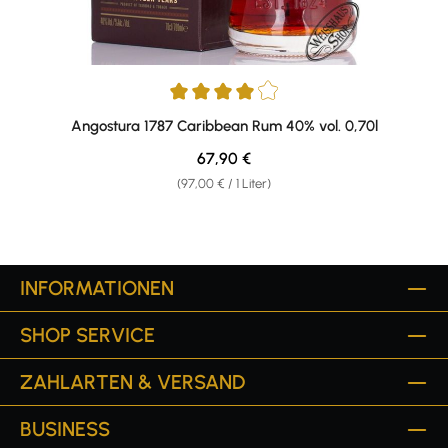
Durchschnittliche Bewertung von 4 von 5 Sternen
Angostura 1787 Caribbean Rum 40% vol. 0,70l
Regulärer Preis:
67,90 €
(97,00 € / 1 Liter)
INFORMATIONEN
SHOP SERVICE
ZAHLARTEN & VERSAND
BUSINESS