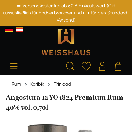
➡️ Versandkostenfrei ab 50 € Einkaufswert (Gilt
alt springen
ausschließlich für Endverbraucher und nur für den Standard-
Versand)
Rum
Karibik
Trinidad
Angostura 12 YO 1824 Premium Rum
40% vol. 0,70l
Bildergalerie überspringen