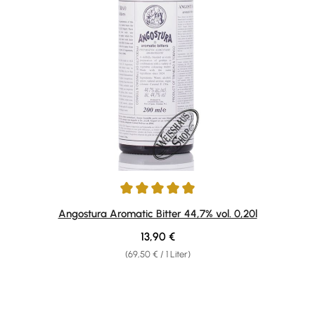
Durchschnittliche Bewertung von 4.94 von 5 Sternen
Angostura Aromatic Bitter 44,7% vol. 0,20l
Regulärer Preis:
13,90 €
(69,50 € / 1 Liter)