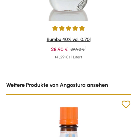
Durchschnittliche Bewertung von 4.88 von 5 Sternen
Bumbu 40% vol. 0,70l
1
Verkaufspreis:
28,90 €
Regulärer Preis:
39,90 €
(41,29 € / 1 Liter)
Produktgalerie überspringen
Weitere Produkte von Angostura ansehen