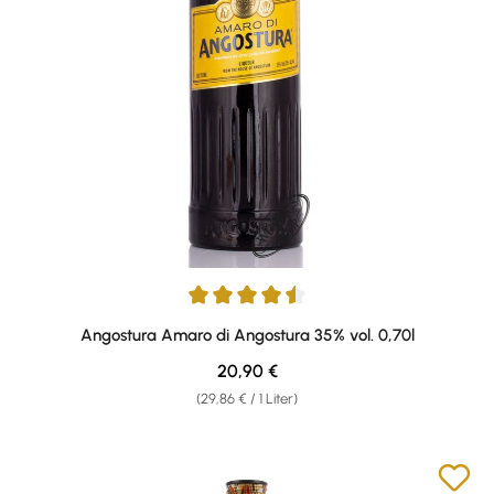
Durchschnittliche Bewertung von 4.5 von 5 Sternen
Angostura Amaro di Angostura 35% vol. 0,70l
Regulärer Preis:
20,90 €
(29,86 € / 1 Liter)