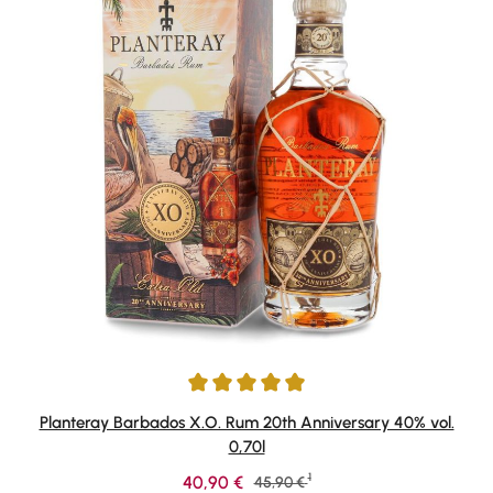
Durchschnittliche Bewertung von 4.91 von 5 Sternen
Planteray Barbados X.O. Rum 20th Anniversary 40% vol.
0,70l
1
Verkaufspreis:
40,90 €
Regulärer Preis:
45,90 €