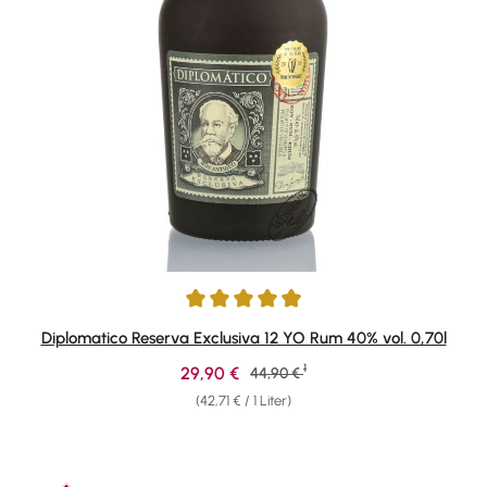
Durchschnittliche Bewertung von 4.9 von 5 Sternen
Diplomatico Reserva Exclusiva 12 YO Rum 40% vol. 0,70l
1
Verkaufspreis:
29,90 €
Regulärer Preis:
44,90 €
(42,71 € / 1 Liter)