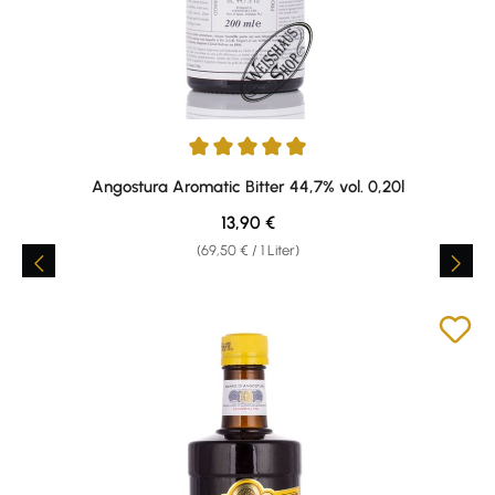
Durchschnittliche Bewertung von 4.94 von 5 Sternen
Angostura Aromatic Bitter 44,7% vol. 0,20l
Regulärer Preis:
13,90 €
(69,50 € / 1 Liter)