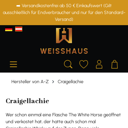
➡️ Versandkostenfrei ab 50 € Einkaufswert (Gilt
alt springen
ausschließlich für Endverbraucher und nur für den Standard-
Versand)
Hersteller von A-Z
Craigellachie
Craigellachie
Wer schon einmal eine Flasche The White Horse geöffnet
und verkostet hat, der hatte auch schon mal