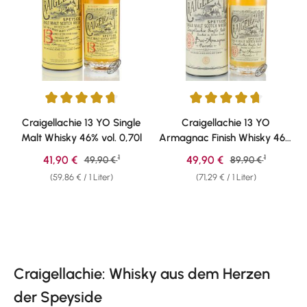
Durchschnittliche Bewertung von 4.71 von 5 Sternen
Durchschnittliche Bewertung v
Craigellachie 13 YO Single
Craigellachie 13 YO
Malt Whisky 46% vol. 0,70l
Armagnac Finish Whisky 46%
vol. 0,70l
1
1
Verkaufspreis:
Verkaufspreis:
41,90 €
Regulärer Preis:
49,90 €
Regulärer Preis:
49,90 €
89,90 €
(59,86 € / 1 Liter)
(71,29 € / 1 Liter)
Craigellachie: Whisky aus dem Herzen
der Speyside