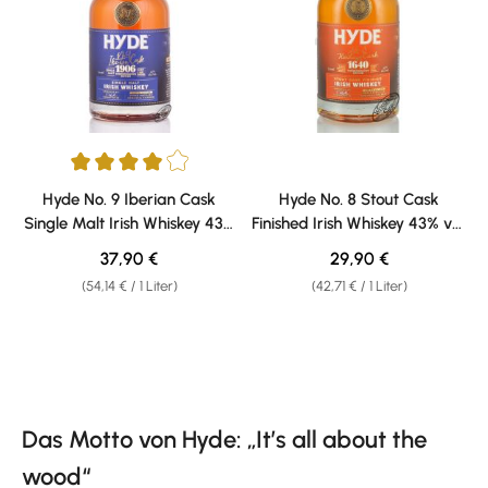
Durchschnittliche Bewertung von 4 von 5 Sternen
Hyde No. 9 Iberian Cask
Hyde No. 8 Stout Cask
Single Malt Irish Whiskey 43%
Finished Irish Whiskey 43% vol.
vol. 0,70l
0,70l
Regulärer Preis:
Regulärer Preis:
37,90 €
29,90 €
(54,14 € / 1 Liter)
(42,71 € / 1 Liter)
Das Motto von Hyde: „It’s all about the
wood“