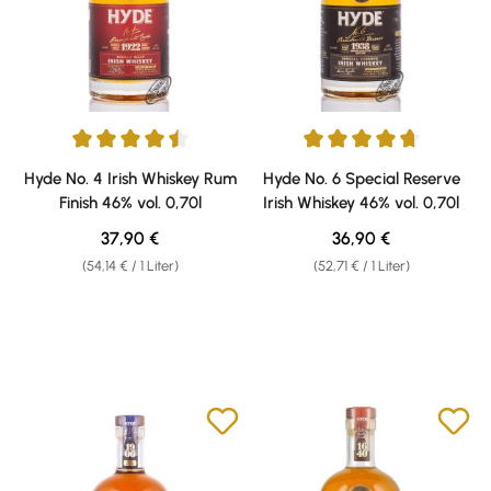
Durchschnittliche Bewertung von 4.55 von 5 Sternen
Durchschnittliche Bewertung v
Hyde No. 4 Irish Whiskey Rum
Hyde No. 6 Special Reserve
Finish 46% vol. 0,70l
Irish Whiskey 46% vol. 0,70l
Regulärer Preis:
Regulärer Preis:
37,90 €
36,90 €
(54,14 € / 1 Liter)
(52,71 € / 1 Liter)