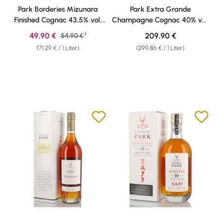
Durchschnittliche Bewertung von 5 von 5 Sternen
Durchschnittliche Bewertung v
Park Borderies Mizunara
Park Extra Grande
Finished Cognac 43,5% vol.
Champagne Cognac 40% vol.
0,70l
0,70l
1
Verkaufspreis:
Regulärer Preis:
49,90 €
Regulärer Preis:
209,90 €
54,90 €
(71,29 € / 1 Liter)
(299,86 € / 1 Liter)