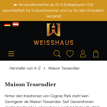
➡️ Versandkostenfrei ab 50 € Einkaufswert (Gilt
alt springen
ausschließlich für Endverbraucher und nur für den Standard-
Versand)
Hersteller von A-Z
Maison Tessendier
Maison Tessendier
Hinter den Kreationen von Cognac Park steht kein
Geringerer als Maison Tessendier. Seit Generationen