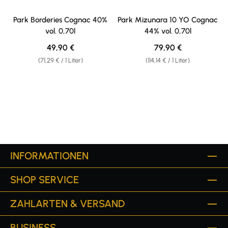
Park Borderies Cognac 40%
Park Mizunara 10 YO Cognac
vol. 0,70l
44% vol. 0,70l
Regulärer Preis:
Regulärer Preis:
49,90 €
79,90 €
(71,29 € / 1 Liter)
(114,14 € / 1 Liter)
INFORMATIONEN
SHOP SERVICE
ZAHLARTEN & VERSAND
BUSINESS