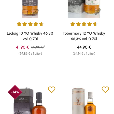
Durchschnittliche Bewertung von 4.78 von 5 Sternen
Durchschnittliche Bewertung v
Ledaig 10 YO Whisky 46,3%
Tobermory 12 YO Whisky
vol. 0,70l
46,3% vol. 0,70l
1
Verkaufspreis:
Regulärer Preis:
41,90 €
Regulärer Preis:
44,90 €
59,90 €
(59,86 € / 1 Liter)
(64,14 € / 1 Liter)
-14%