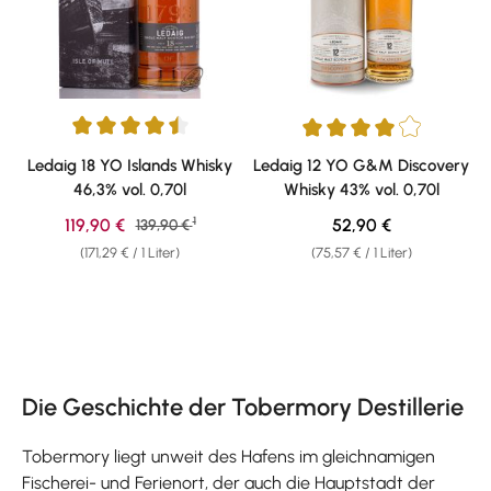
Durchschnittliche Bewertung von 4.62 von 5 Sternen
Durchschnittliche Bewertung v
Ledaig 18 YO Islands Whisky
Ledaig 12 YO G&M Discovery
46,3% vol. 0,70l
Whisky 43% vol. 0,70l
1
Verkaufspreis:
Regulärer Preis:
119,90 €
Regulärer Preis:
52,90 €
139,90 €
(171,29 € / 1 Liter)
(75,57 € / 1 Liter)
Die Geschichte der Tobermory Destillerie
Tobermory liegt unweit des Hafens im gleichnamigen
Fischerei- und Ferienort, der auch die Hauptstadt der