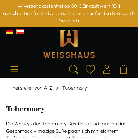
➡️ Versandkostenfrei ab 50 € Einkaufswert (Gilt
alt springen
ausschließlich für Endverbraucher und nur für den Standard-
Versand)
Hersteller von A-Z
Tobermory
Tobermory
Die Whiskys der Tobermory Destillerie sind markant im
Geschmack – malzige Süße paart sich mit leichtem