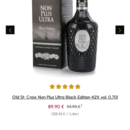
Durchschnittliche Bewertung von 4.97 von 5 Sternen
Old St. Croix Non Plus Ultra Black Edition 42% vol. 0,70l
1
Verkaufspreis:
89,90 €
Regulärer Preis:
114,90 €
(128,43 € / 1 Liter)