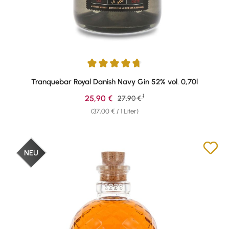
Durchschnittliche Bewertung von 4.8 von 5 Sternen
Tranquebar Royal Danish Navy Gin 52% vol. 0,70l
1
Verkaufspreis:
25,90 €
Regulärer Preis:
27,90 €
(37,00 € / 1 Liter)
NEU