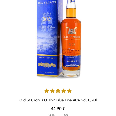
Durchschnittliche Bewertung von 4.93 von 5 Sternen
Old St.Croix XO Thin Blue Line 40% vol. 0,70l
Regulärer Preis:
44,90 €
(64,14 € / 1 Liter)