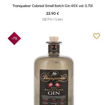
Durchschnittliche Bewertung von 4.78 von 5 Sternen
Tranquebar Colonial Small Batch Gin 45% vol. 0,70l
Regulärer Preis:
22,90 €
(32,71 € / 1 Liter)
-7%