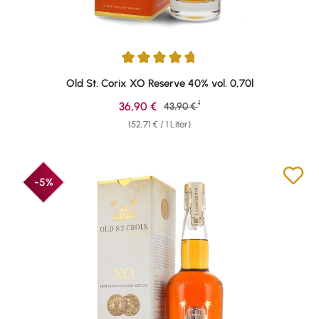
Durchschnittliche Bewertung von 4.85 von 5 Sternen
Old St. Corix XO Reserve 40% vol. 0,70l
1
Verkaufspreis:
36,90 €
Regulärer Preis:
43,90 €
(52,71 € / 1 Liter)
-5%