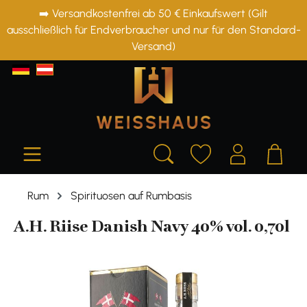
➡️ Versandkostenfrei ab 50 € Einkaufswert (Gilt
alt springen
ausschließlich für Endverbraucher und nur für den Standard-
Versand)
Rum
Spirituosen auf Rumbasis
A.H. Riise Danish Navy 40% vol. 0,70l
Bildergalerie überspringen