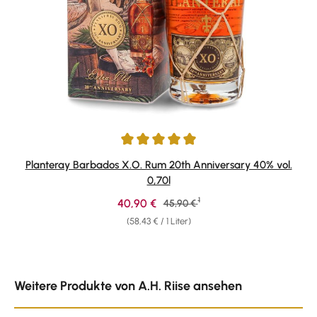
Durchschnittliche Bewertung von 4.91 von 5 Sternen
Planteray Barbados X.O. Rum 20th Anniversary 40% vol.
0,70l
1
Verkaufspreis:
40,90 €
Regulärer Preis:
45,90 €
(58,43 € / 1 Liter)
Produktgalerie überspringen
Weitere Produkte von A.H. Riise ansehen