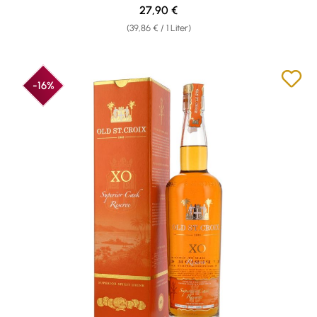
Regulärer Preis:
27,90 €
(39,86 € / 1 Liter)
-16%