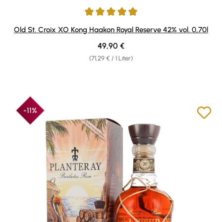
Durchschnittliche Bewertung von 4.93 von 5 Sternen
Old St. Croix XO Kong Haakon Royal Reserve 42% vol. 0,70l
Regulärer Preis:
49,90 €
(71,29 € / 1 Liter)
-11%