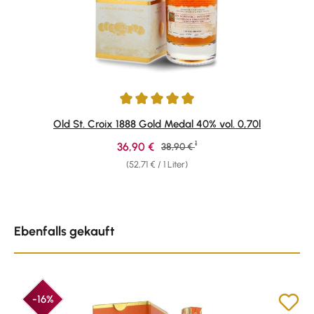
Durchschnittliche Bewertung von 4.88 von 5 Sternen
Old St. Croix 1888 Gold Medal 40% vol. 0,70l
1
Verkaufspreis:
36,90 €
Regulärer Preis:
38,90 €
(52,71 € / 1 Liter)
Produktgalerie überspringen
Ebenfalls gekauft
-16%