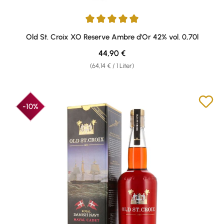
Durchschnittliche Bewertung von 4.88 von 5 Sternen
Old St. Croix XO Reserve Ambre d'Or 42% vol. 0,70l
Regulärer Preis:
44,90 €
(64,14 € / 1 Liter)
-10%