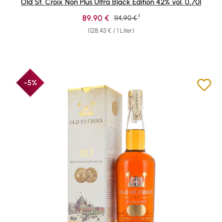
Old St. Croix Non Plus Ultra Black Edition 42% vol. 0,70l
1
Verkaufspreis:
89,90 €
Regulärer Preis:
114,90 €
(128,43 € / 1 Liter)
-5%