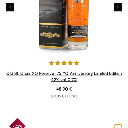
Durchschnittliche Bewertung von 4.92 von 5 Sternen
Old St. Croix XO Reserve 175 YO Anniversary Limited Edition
42% vol. 0,70l
Regulärer Preis:
48,90 €
(69,86 € / 1 Liter)
-22%