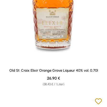
Old St. Croix Elixir Orange Grove Liqueur 40% vol. 0,70l
Regulärer Preis:
26,90 €
(38,43 € / 1 Liter)