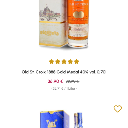
Durchschnittliche Bewertung von 4.88 von 5 Sternen
Old St. Croix 1888 Gold Medal 40% vol. 0,70l
1
Verkaufspreis:
36,90 €
Regulärer Preis:
38,90 €
(52,71 € / 1 Liter)