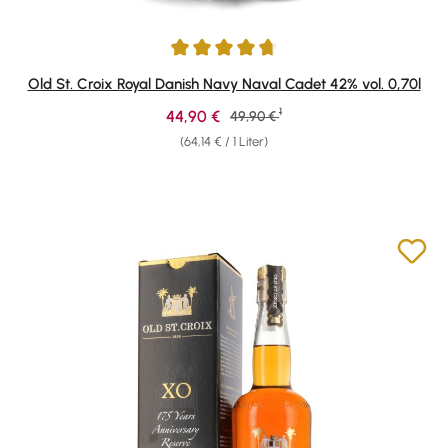
Durchschnittliche Bewertung von 4.74 von 5 Sternen
Old St. Croix Royal Danish Navy Naval Cadet 42% vol. 0,70l
1
Verkaufspreis:
44,90 €
Regulärer Preis:
49,90 €
(64,14 € / 1 Liter)