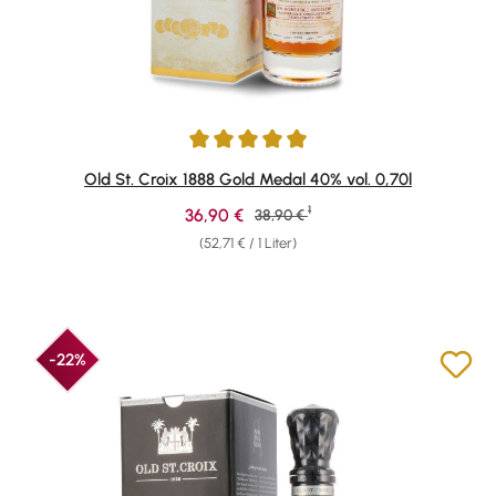
Durchschnittliche Bewertung von 4.88 von 5 Sternen
Old St. Croix 1888 Gold Medal 40% vol. 0,70l
1
Verkaufspreis:
36,90 €
Regulärer Preis:
38,90 €
(52,71 € / 1 Liter)
-22%