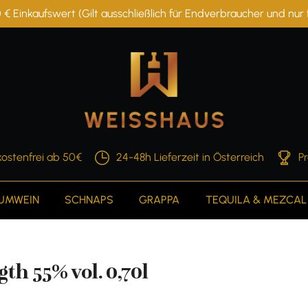
 € Einkaufswert (Gilt ausschließlich für Endverbraucher und nu
ostenfrei ab 50€
24-48h Lieferzeit in Österreich
P
AUMWEIN
SCHNAPS
GRAPPA
TEQUILA & MEZCAL
th 55% vol. 0,70l