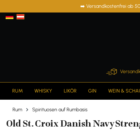
➡️ Versandkostenfrei ab 50
springen
Zur Hauptnavigation springen
Versandk
RUM
WHISKY
LIKÖR
GIN
WEIN & SCH
Rum
Spirituosen auf Rumbasis
Old St. Croix Danish Navy Streng