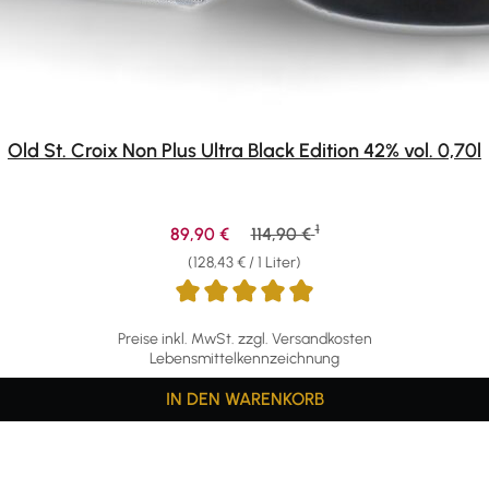
Old St. Croix Non Plus Ultra Black Edition 42% vol. 0,70l
1
Verkaufspreis:
Regulärer Preis:
89,90 €
114,90 €
(128,43 € / 1 Liter)
Preise inkl. MwSt. zzgl. Versandkosten
Lebensmittelkennzeichnung
IN DEN WARENKORB