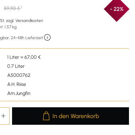
€
1
59,90 €
- 22%
wSt. zzgl. Versandkosten
: 1.57 kg
gbar, 24-48h Lieferzeit
1 Liter = 67,00 €
0.7 Liter
A5000762
A.H. Riise
Am.Jungfin
Produkt Anzahl: Gib den gewünschten We
In den Warenkorb