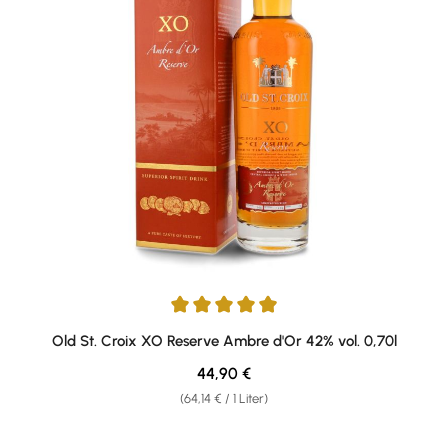
Durchschnittliche Bewertung von 4.88 von 5 Sternen
Old St. Croix XO Reserve Ambre d'Or 42% vol. 0,70l
Regulärer Preis:
44,90 €
(64,14 € / 1 Liter)