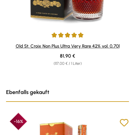
Durchschnittliche Bewertung von 4.94 von 5 Sternen
Old St. Croix Non Plus Ultra Very Rare 42% vol. 0,70l
Regulärer Preis:
81,90 €
(117,00 € / 1 Liter)
Produktgalerie überspringen
Ebenfalls gekauft
-16%