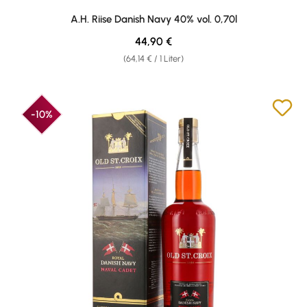
Durchschnittliche Bewertung von 4.86 von 5 Sternen
A.H. Riise Danish Navy 40% vol. 0,70l
Regulärer Preis:
44,90 €
(64,14 € / 1 Liter)
-10%