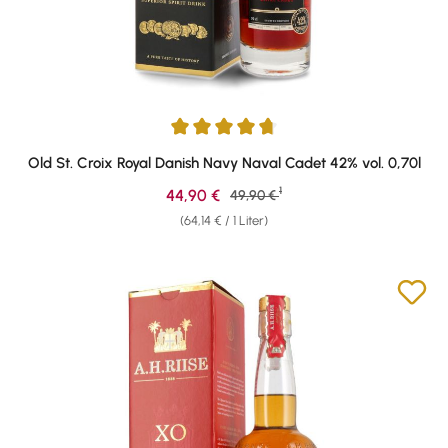
Durchschnittliche Bewertung von 4.74 von 5 Sternen
Old St. Croix Royal Danish Navy Naval Cadet 42% vol. 0,70l
1
Verkaufspreis:
44,90 €
Regulärer Preis:
49,90 €
(64,14 € / 1 Liter)