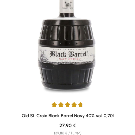
Durchschnittliche Bewertung von 4.83 von 5 Sternen
Old St. Croix Black Barrel Navy 40% vol. 0,70l
Regulärer Preis:
27,90 €
(39,86 € / 1 Liter)