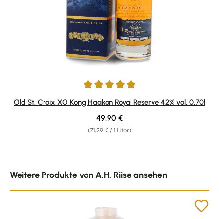
Durchschnittliche Bewertung von 4.93 von 5 Sternen
Old St. Croix XO Kong Haakon Royal Reserve 42% vol. 0,70l
Regulärer Preis:
49,90 €
(71,29 € / 1 Liter)
Produktgalerie überspringen
Weitere Produkte von A.H. Riise ansehen