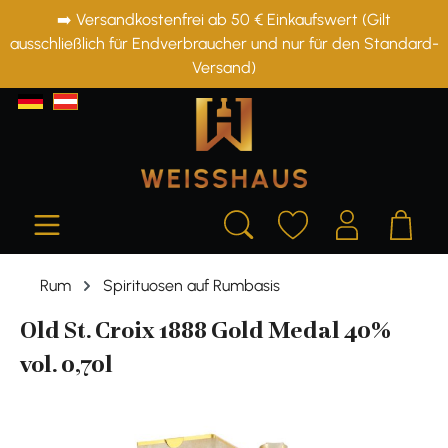
➡️ Versandkostenfrei ab 50 € Einkaufswert (Gilt
alt springen
ausschließlich für Endverbraucher und nur für den Standard-
Versand)
Rum
Spirituosen auf Rumbasis
Old St. Croix 1888 Gold Medal 40%
vol. 0,70l
Bildergalerie überspringen