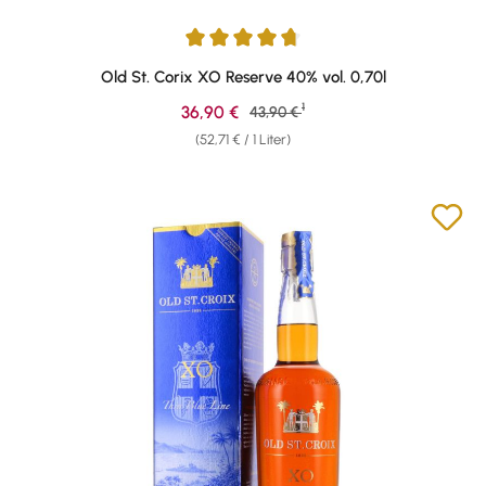
Durchschnittliche Bewertung von 4.85 von 5 Sternen
Old St. Corix XO Reserve 40% vol. 0,70l
1
Verkaufspreis:
36,90 €
Regulärer Preis:
43,90 €
(52,71 € / 1 Liter)