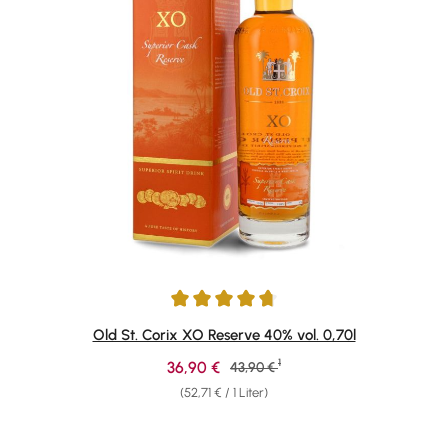
Durchschnittliche Bewertung von 4.85 von 5 Sternen
Old St. Corix XO Reserve 40% vol. 0,70l
1
Verkaufspreis:
36,90 €
Regulärer Preis:
43,90 €
(52,71 € / 1 Liter)