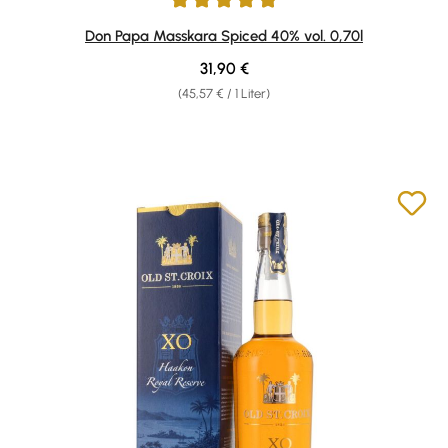
Durchschnittliche Bewertung von 4.89 von 5 Sternen
Don Papa Masskara Spiced 40% vol. 0,70l
Regulärer Preis:
31,90 €
(45,57 € / 1 Liter)