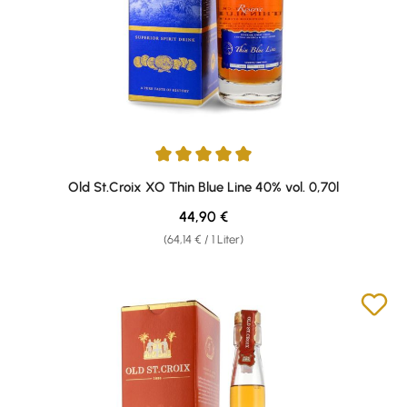
Durchschnittliche Bewertung von 4.93 von 5 Sternen
Old St.Croix XO Thin Blue Line 40% vol. 0,70l
Regulärer Preis:
44,90 €
(64,14 € / 1 Liter)