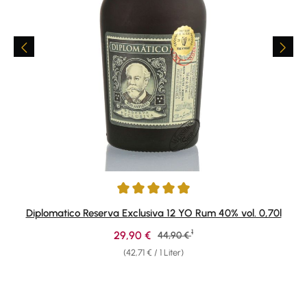
Durchschnittliche Bewertung von 4.9 von 5 Sternen
Diplomatico Reserva Exclusiva 12 YO Rum 40% vol. 0,70l
1
Verkaufspreis:
29,90 €
Regulärer Preis:
44,90 €
(42,71 € / 1 Liter)