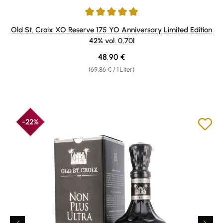
Durchschnittliche Bewertung von 4.92 von 5 Sternen
Old St. Croix XO Reserve 175 YO Anniversary Limited Edition
42% vol. 0,70l
Regulärer Preis:
48,90 €
(69,86 € / 1 Liter)
-22%