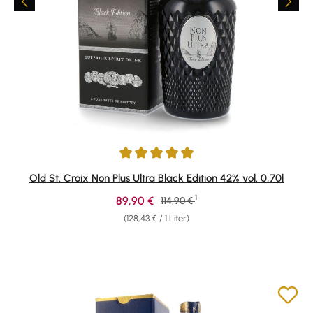
Durchschnittliche Bewertung von 4.97 von 5 Sternen
Old St. Croix Non Plus Ultra Black Edition 42% vol. 0,70l
1
Verkaufspreis:
89,90 €
Regulärer Preis:
114,90 €
(128,43 € / 1 Liter)