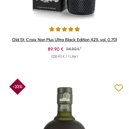
Durchschnittliche Bewertung von 4.97 von 5 Sternen
Old St. Croix Non Plus Ultra Black Edition 42% vol. 0,70l
1
Verkaufspreis:
89,90 €
Regulärer Preis:
114,90 €
(128,43 € / 1 Liter)
-33%