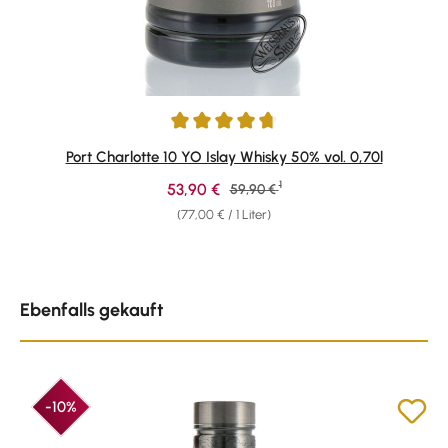
Durchschnittliche Bewertung von 4.84 von 5 Sternen
Port Charlotte 10 YO Islay Whisky 50% vol. 0,70l
1
Verkaufspreis:
53,90 €
Regulärer Preis:
59,90 €
(77,00 € / 1 Liter)
Produktgalerie überspringen
Ebenfalls gekauft
-10%