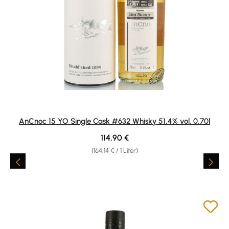
AnCnoc 15 YO Single Cask #632 Whisky 51,4% vol. 0,70l
Regulärer Preis:
114,90 €
(164,14 € / 1 Liter)