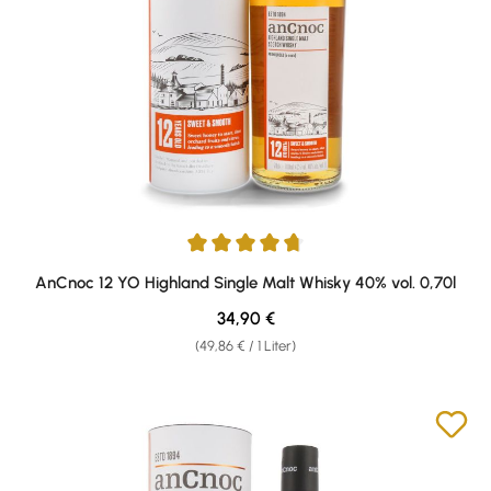
Durchschnittliche Bewertung von 4.65 von 5 Sternen
AnCnoc 12 YO Highland Single Malt Whisky 40% vol. 0,70l
Regulärer Preis:
34,90 €
(49,86 € / 1 Liter)