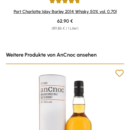
Durchschnittliche Bewertung von 4.63 von 5 Sternen
Port Charlotte Islay Barley 2014 Whisky 50% vol. 0,70l
Regulärer Preis:
62,90 €
(89,86 € / 1 Liter)
Produktgalerie überspringen
Weitere Produkte von AnCnoc ansehen