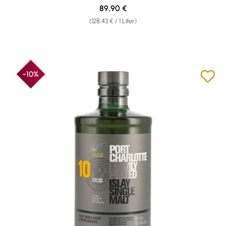
Regulärer Preis:
89,90 €
(128,43 € / 1 Liter)
-10%