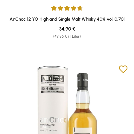
Durchschnittliche Bewertung von 4.65 von 5 Sternen
AnCnoc 12 YO Highland Single Malt Whisky 40% vol. 0,70l
Regulärer Preis:
34,90 €
(49,86 € / 1 Liter)