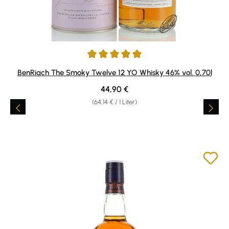
Durchschnittliche Bewertung von 5 von 5 Sternen
BenRiach The Smoky Twelve 12 YO Whisky 46% vol. 0,70l
Regulärer Preis:
44,90 €
(64,14 € / 1 Liter)