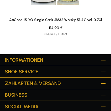
AnCnoc 15 YO Single Cask #632 Whisky 51,4% vol. 0,70l
Regulärer Preis:
114,90 €
(164,14 € / 1 Liter)
INFORMATIONEN
SHOP SERVICE
ZAHLARTEN & VERSAND
BUSINESS
SOCIAL MEDIA