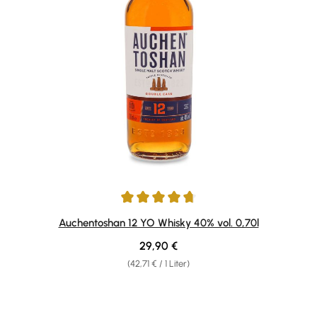
Durchschnittliche Bewertung von 4.75 von 5 Sternen
Auchentoshan 12 YO Whisky 40% vol. 0,70l
Regulärer Preis:
29,90 €
(42,71 € / 1 Liter)