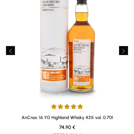
Durchschnittliche Bewertung von 5 von 5 Sternen
AnCnoc 16 YO Highland Whisky 43% vol. 0,70l
Regulärer Preis:
74,90 €