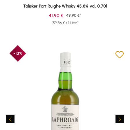
Durchschnittliche Bewertung von 4.84 von 5 Sternen
Talisker Port Ruighe Whisky 45,8% vol. 0,70l
1
Verkaufspreis:
41,90 €
Regulärer Preis:
49,90 €
(59,86 € / 1 Liter)
-13%