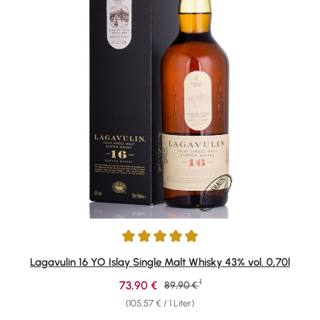
Durchschnittliche Bewertung von 4.95 von 5 Sternen
Lagavulin 16 YO Islay Single Malt Whisky 43% vol. 0,70l
1
Verkaufspreis:
73,90 €
Regulärer Preis:
89,90 €
(105,57 € / 1 Liter)