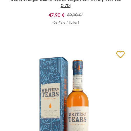
0,70l
1
Verkaufspreis:
47,90 €
Regulärer Preis:
59,90 €
(68,43 € / 1 Liter)