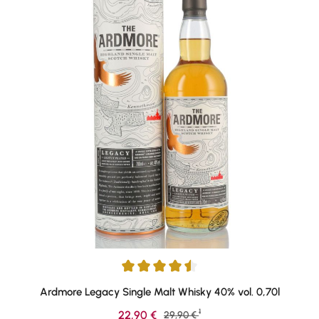
Durchschnittliche Bewertung von 4.61 von 5 Sternen
Ardmore Legacy Single Malt Whisky 40% vol. 0,70l
1
Verkaufspreis:
22,90 €
Regulärer Preis:
29,90 €