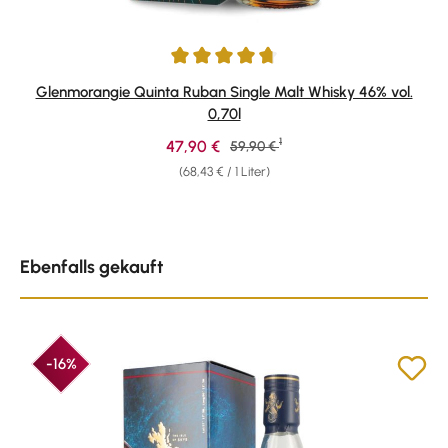
Durchschnittliche Bewertung von 4.84 von 5 Sternen
Glenmorangie Quinta Ruban Single Malt Whisky 46% vol.
0,70l
1
Verkaufspreis:
47,90 €
Regulärer Preis:
59,90 €
(68,43 € / 1 Liter)
Produktgalerie überspringen
Ebenfalls gekauft
-16%