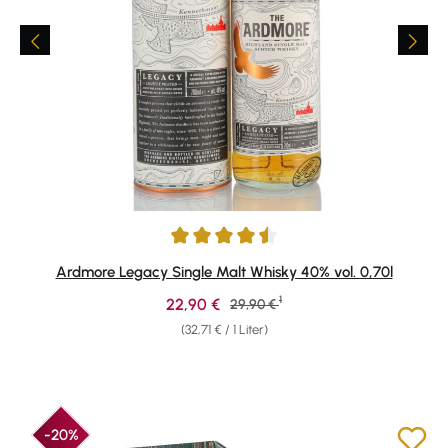
Durchschnittliche Bewertung von 4.61 von 5 Sternen
Ardmore Legacy Single Malt Whisky 40% vol. 0,70l
1
Verkaufspreis:
22,90 €
Regulärer Preis:
29,90 €
(32,71 € / 1 Liter)
-20%