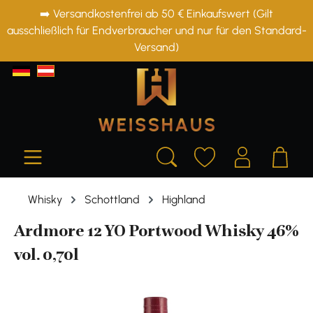
➡️ Versandkostenfrei ab 50 € Einkaufswert (Gilt
alt springen
ausschließlich für Endverbraucher und nur für den Standard-
Versand)
Whisky
Schottland
Highland
Ardmore 12 YO Portwood Whisky 46%
vol. 0,70l
Bildergalerie überspringen