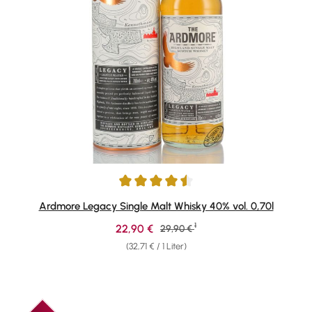
Durchschnittliche Bewertung von 4.61 von 5 Sternen
Ardmore Legacy Single Malt Whisky 40% vol. 0,70l
1
Verkaufspreis:
22,90 €
Regulärer Preis:
29,90 €
(32,71 € / 1 Liter)