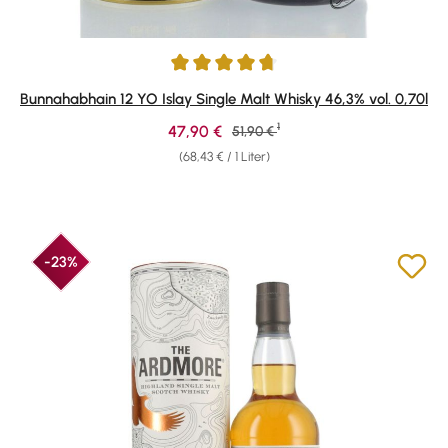
Durchschnittliche Bewertung von 4.83 von 5 Sternen
Bunnahabhain 12 YO Islay Single Malt Whisky 46,3% vol. 0,70l
1
Verkaufspreis:
47,90 €
Regulärer Preis:
51,90 €
(68,43 € / 1 Liter)
-23%