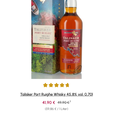
Durchschnittliche Bewertung von 4.84 von 5 Sternen
Talisker Port Ruighe Whisky 45,8% vol. 0,70l
1
Verkaufspreis:
41,90 €
Regulärer Preis:
49,90 €
(59,86 € / 1 Liter)