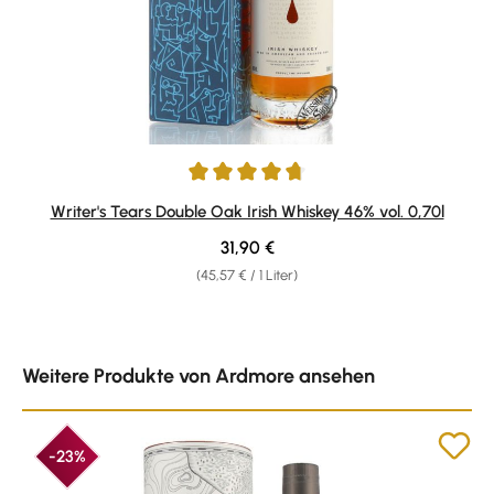
Durchschnittliche Bewertung von 4.69 von 5 Sternen
Writer's Tears Double Oak Irish Whiskey 46% vol. 0,70l
Regulärer Preis:
31,90 €
(45,57 € / 1 Liter)
Produktgalerie überspringen
Weitere Produkte von Ardmore ansehen
-23%