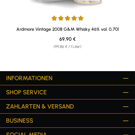
Durchschnittliche Bewertung von 5 von 5 Sternen
Ardmore Vintage 2008 G&M Whisky 46% vol. 0,70l
Regulärer Preis:
69,90 €
(99,86 € / 1 Liter)
INFORMATIONEN
SHOP SERVICE
ZAHLARTEN & VERSAND
BUSINESS
SOCIAL MEDIA