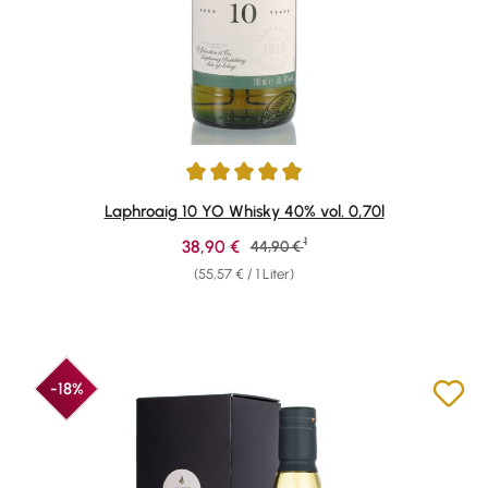
Durchschnittliche Bewertung von 4.91 von 5 Sternen
Laphroaig 10 YO Whisky 40% vol. 0,70l
1
Verkaufspreis:
38,90 €
Regulärer Preis:
44,90 €
(55,57 € / 1 Liter)
-18%