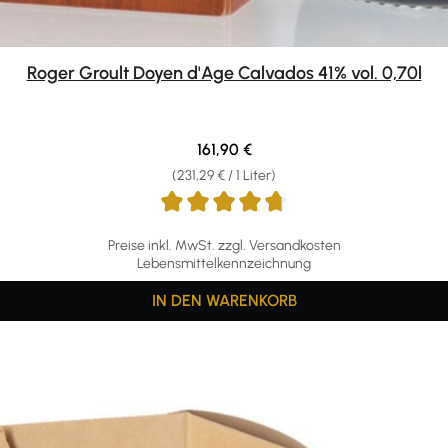
Roger Groult Doyen d'Age Calvados 41% vol. 0,70l
Regulärer Preis:
161,90 €
(231,29 € / 1 Liter)
Preise inkl. MwSt. zzgl. Versandkosten
Lebensmittelkennzeichnung
IN DEN WARENKORB