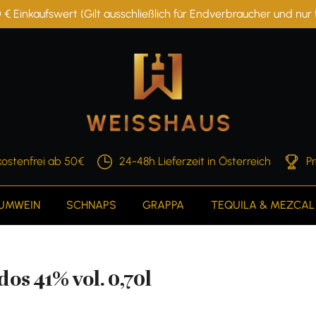
 € Einkaufswert (Gilt ausschließlich für Endverbraucher und nu
ostenfrei ab 50€
24-48h Lieferzeit in Österreich
P
AUMWEIN
SCHNAPS
GRAPPA
TEQUILA & MEZCAL
os 41% vol. 0,70l