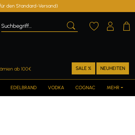
r für den Standard-Versand)
Deutschland
Österreich
SALE %
NEUHEITEN
rämien ab 100€
EDELBRAND
VODKA
COGNAC
MEHR