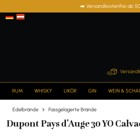
➡️ Versandkostenfrei ab 50
springen
Zur Hauptnavigation springen
Versandk
RUM
WHISKY
LIKÖR
GIN
WEIN & SCH
Edelbrände
Fassgelagerte Brände
Dupont Pays d'Auge 30 YO Calvad