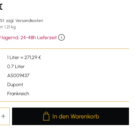
€
wSt. zzgl. Versandkosten
: 1.21 kg
 lagernd, 24-48h Lieferzeit
1 Liter = 271,29 €
0.7 Liter
A5009437
Dupont
Frankreich
Produkt Anzahl: Gib den gewünschten We
In den Warenkorb