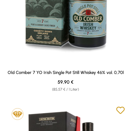
Old Comber 7 YO Irish Single Pot Still Whiskey 46% vol. 0,70l
Regulärer Preis:
59,90 €
(85,57 € / 1 Liter)