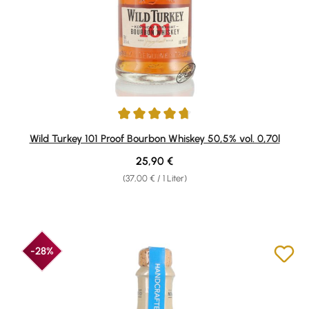
Durchschnittliche Bewertung von 4.75 von 5 Sternen
Wild Turkey 101 Proof Bourbon Whiskey 50,5% vol. 0,70l
Regulärer Preis:
25,90 €
(37,00 € / 1 Liter)
-28%