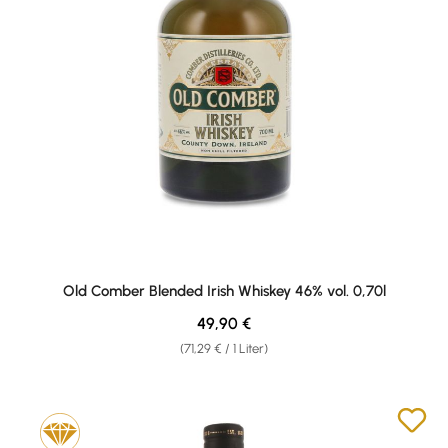
Old Comber Blended Irish Whiskey 46% vol. 0,70l
Regulärer Preis:
49,90 €
(71,29 € / 1 Liter)