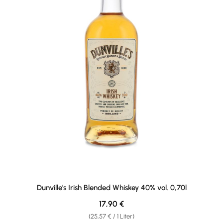
Dunville's Irish Blended Whiskey 40% vol. 0,70l
Regulärer Preis:
17,90 €
(25,57 € / 1 Liter)