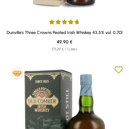
Durchschnittliche Bewertung von 4.75 von 5 Sternen
Dunville's Three Crowns Peated Irish Whiskey 43,5% vol. 0,70l
Regulärer Preis:
49,90 €
(71,29 € / 1 Liter)