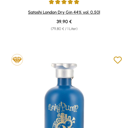
Durchschnittliche Bewertung von 5 von 5 Sternen
Satoshi London Dry Gin 44% vol. 0,50l
Regulärer Preis:
39,90 €
(79,80 € / 1 Liter)