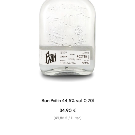
Ban Poitin 44,5% vol. 0,70l
Regulärer Preis:
34,90 €
(49,86 € / 1 Liter)