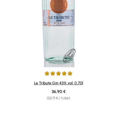
Durchschnittliche Bewertung von 4.91 von 5 Sternen
Le Tribute Gin 43% vol. 0,70l
Regulärer Preis:
36,90 €
(52,71 € / 1 Liter)