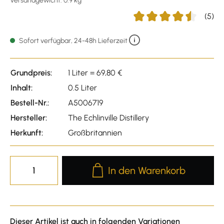
Versandgewicht: 0.9 kg
(5)
Durchschnittliche Bewert
Sofort verfügbar, 24-48h Lieferzeit
Grundpreis:
1 Liter = 69,80 €
Inhalt:
0.5 Liter
Bestell-Nr.:
A5006719
Hersteller:
The Echlinville Distillery
Herkunft:
Großbritannien
Produkt Anzahl: Gib den gewünscht
In den Warenkorb
Dieser Artikel ist auch in folgenden Variationen