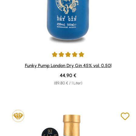
Durchschnittliche Bewertung von 4.89 von 5 Sternen
Funky Pump London Dry Gin 45% vol. 0,50l
Regulärer Preis:
44,90 €
(89,80 € / 1 Liter)