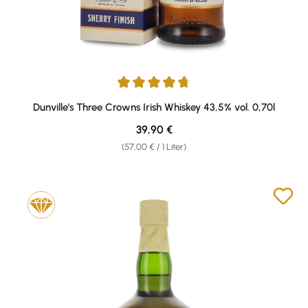
Durchschnittliche Bewertung von 4.83 von 5 Sternen
Dunville's Three Crowns Irish Whiskey 43,5% vol. 0,70l
Regulärer Preis:
39,90 €
(57,00 € / 1 Liter)