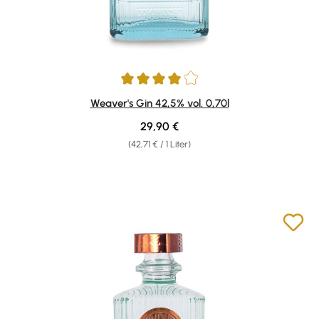
Durchschnittliche Bewertung von 4 von 5 Sternen
Weaver's Gin 42,5% vol. 0,70l
Regulärer Preis:
29,90 €
(42,71 € / 1 Liter)