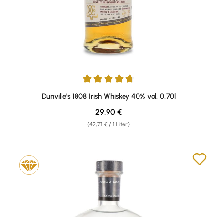
Durchschnittliche Bewertung von 4.77 von 5 Sternen
Dunville's 1808 Irish Whiskey 40% vol. 0,70l
Regulärer Preis:
29,90 €
(42,71 € / 1 Liter)