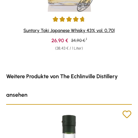
Durchschnittliche Bewertung von 4.64 von 5 Sternen
Suntory Toki Japanese Whisky 43% vol. 0,70l
1
Verkaufspreis:
26,90 €
Regulärer Preis:
34,90 €
(38,43 € / 1 Liter)
Produktgalerie überspringen
Weitere Produkte von The Echlinville Distillery
ansehen