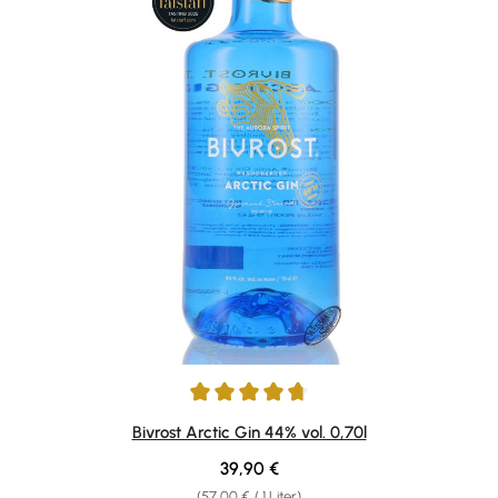
Durchschnittliche Bewertung von 4.8 von 5 Sternen
Bivrost Arctic Gin 44% vol. 0,70l
Regulärer Preis:
39,90 €
(57,00 € / 1 Liter)