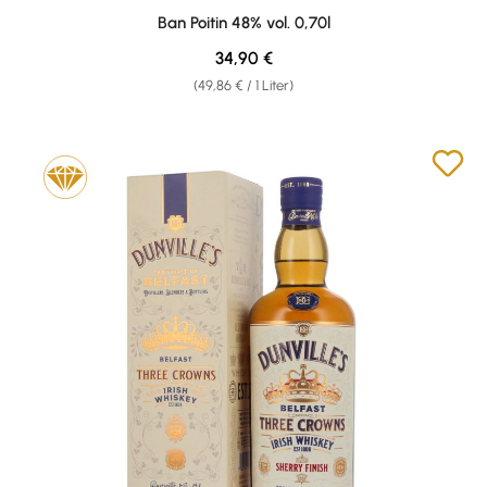
Durchschnittliche Bewertung von 5 von 5 Sternen
Ban Poitin 48% vol. 0,70l
Regulärer Preis:
34,90 €
(49,86 € / 1 Liter)