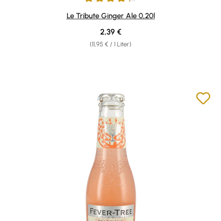
Durchschnittliche Bewertung von 4.29 von 5 Sternen
Le Tribute Ginger Ale 0,20l
Regulärer Preis:
2,39 €
(11,95 € / 1 Liter)