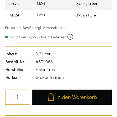
1,89 €
Bis
23
9,45 € / 1 Liter
1,79 €
Ab
24
8,95 € / 1 Liter
Preise inkl. MwSt. zzgl. Versandkosten
Sofort verfügbar, 24-48h Lieferzeit
Inhalt:
0.2 Liter
Bestell-Nr.:
A5011058
Hersteller:
Fever Tree
Herkunft:
Großbritannien
Produkt Anzahl: Gib den gewünscht
In den Warenkorb