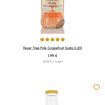
Durchschnittliche Bewertung von 5 von 5 Sternen
Fever Tree Pink Grapefruit Soda 0,20l
Regulärer Preis:
1,99 €
(9,95 € / 1 Liter)