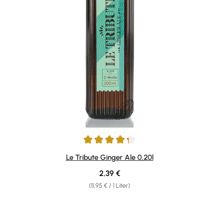
Durchschnittliche Bewertung von 4.29 von 5 Sternen
Le Tribute Ginger Ale 0,20l
Regulärer Preis:
2,39 €
(11,95 € / 1 Liter)