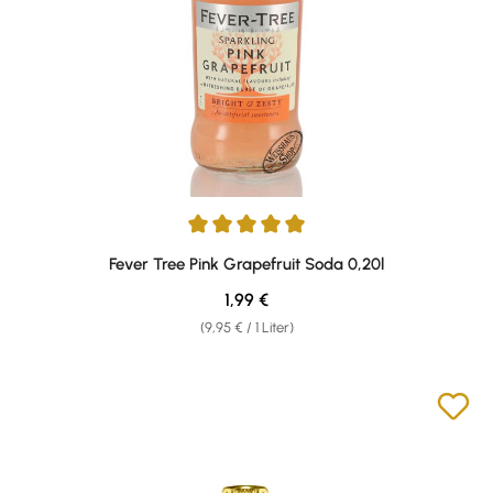
Durchschnittliche Bewertung von 5 von 5 Sternen
Fever Tree Pink Grapefruit Soda 0,20l
Regulärer Preis:
1,99 €
(9,95 € / 1 Liter)