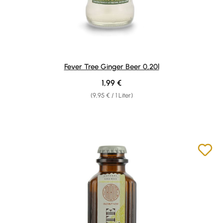
Fever Tree Ginger Beer 0,20l
Regulärer Preis:
1,99 €
(9,95 € / 1 Liter)