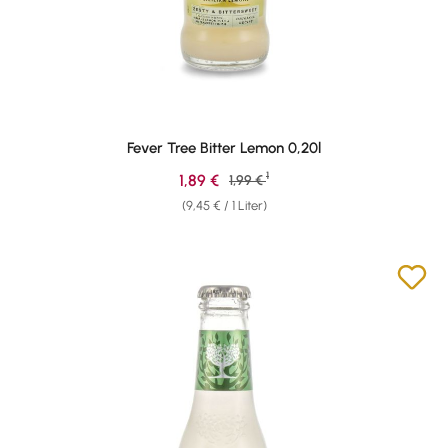
Fever Tree Bitter Lemon 0,20l
1
Verkaufspreis:
1,89 €
Regulärer Preis:
1,99 €
(9,45 € / 1 Liter)