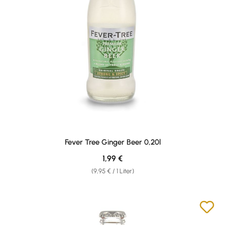
Fever Tree Ginger Beer 0,20l
Regulärer Preis:
1,99 €
(9,95 € / 1 Liter)