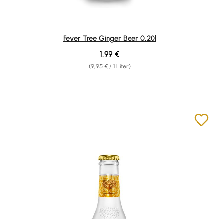
Fever Tree Ginger Beer 0,20l
Regulärer Preis:
1,99 €
(9,95 € / 1 Liter)