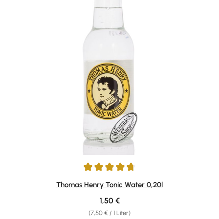
Durchschnittliche Bewertung von 4.78 von 5 Sternen
Thomas Henry Tonic Water 0,20l
Regulärer Preis:
1,50 €
(7,50 € / 1 Liter)