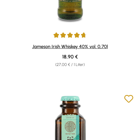
Durchschnittliche Bewertung von 4.8 von 5 Sternen
Jameson Irish Whiskey 40% vol. 0,70l
Regulärer Preis:
18,90 €
(27,00 € / 1 Liter)