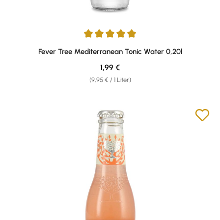
Durchschnittliche Bewertung von 4.88 von 5 Sternen
Fever Tree Mediterranean Tonic Water 0,20l
Regulärer Preis:
1,99 €
(9,95 € / 1 Liter)