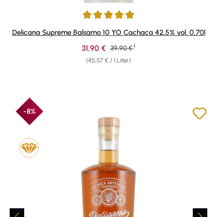
Durchschnittliche Bewertung von 5 von 5 Sternen
Delicana Supreme Balsamo 10 YO Cachaca 42,5% vol. 0,70l
1
Verkaufspreis:
31,90 €
Regulärer Preis:
39,90 €
(45,57 € / 1 Liter)
-8%