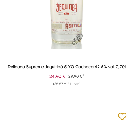
Delicana Supreme Jequitibá 5 YO Cachaca 42,5% vol. 0,70l
1
Verkaufspreis:
24,90 €
Regulärer Preis:
29,90 €
(35,57 € / 1 Liter)