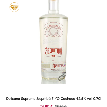
Delicana Supreme Jequitibá 5 YO Cachaca 42,5% vol. 0,70l
1
Verkaufspreis:
24,90 €
Regulärer Preis:
29,90 €