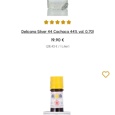
Durchschnittliche Bewertung von 5 von 5 Sternen
Delicana Silver 44 Cachaca 44% vol. 0,70l
Regulärer Preis:
19,90 €
(28,43 € / 1 Liter)