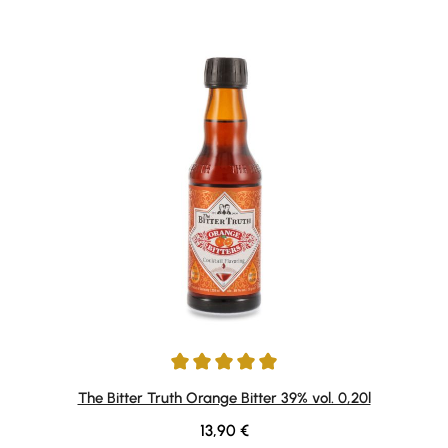
Durchschnittliche Bewertung von 5 von 5 Sternen
The Bitter Truth Orange Bitter 39% vol. 0,20l
Regulärer Preis:
13,90 €