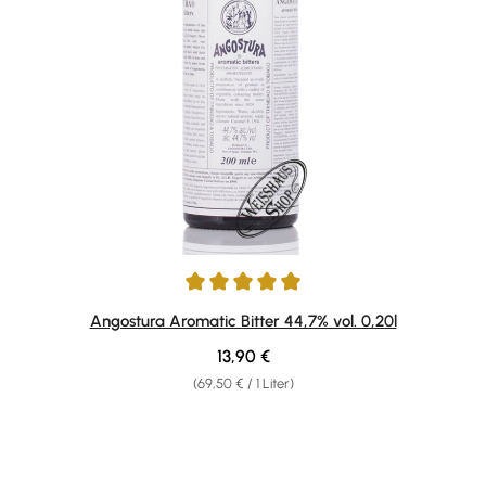
Durchschnittliche Bewertung von 4.94 von 5 Sternen
Angostura Aromatic Bitter 44,7% vol. 0,20l
Regulärer Preis:
13,90 €
(69,50 € / 1 Liter)