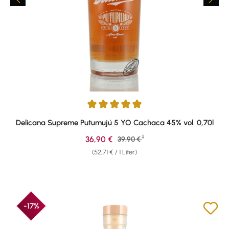
Durchschnittliche Bewertung von 5 von 5 Sternen
Delicana Supreme Putumujú 5 YO Cachaca 45% vol. 0,70l
1
Verkaufspreis:
36,90 €
Regulärer Preis:
39,90 €
(52,71 € / 1 Liter)
-17%