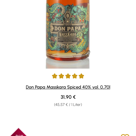
Durchschnittliche Bewertung von 4.89 von 5 Sternen
Don Papa Masskara Spiced 40% vol. 0,70l
Regulärer Preis:
31,90 €
(45,57 € / 1 Liter)