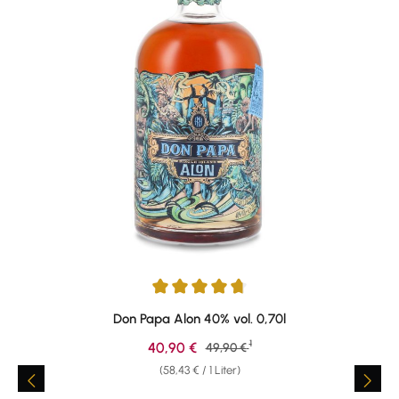
Durchschnittliche Bewertung von 4.79 von 5 Sternen
Don Papa Alon 40% vol. 0,70l
1
Verkaufspreis:
40,90 €
Regulärer Preis:
49,90 €
(58,43 € / 1 Liter)