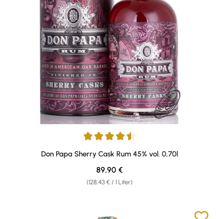
Durchschnittliche Bewertung von 4.62 von 5 Sternen
Don Papa Sherry Cask Rum 45% vol. 0,70l
Regulärer Preis:
89,90 €
(128,43 € / 1 Liter)