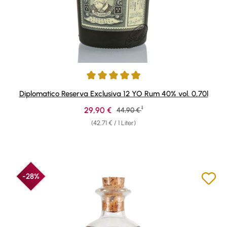
Durchschnittliche Bewertung von 4.9 von 5 Sternen
Diplomatico Reserva Exclusiva 12 YO Rum 40% vol. 0,70l
1
Verkaufspreis:
29,90 €
Regulärer Preis:
44,90 €
(42,71 € / 1 Liter)
-28%