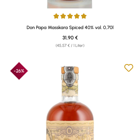
Durchschnittliche Bewertung von 4.89 von 5 Sternen
Don Papa Masskara Spiced 40% vol. 0,70l
Regulärer Preis:
31,90 €
(45,57 € / 1 Liter)
-26%