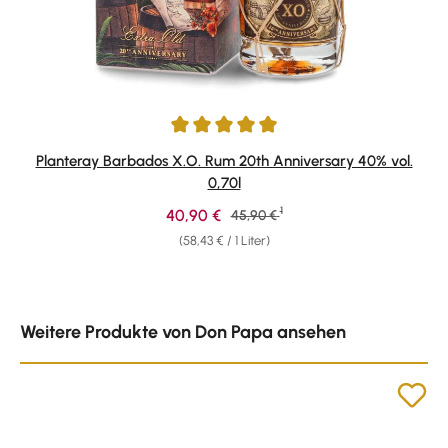
Durchschnittliche Bewertung von 4.91 von 5 Sternen
Planteray Barbados X.O. Rum 20th Anniversary 40% vol.
0,70l
1
Verkaufspreis:
40,90 €
Regulärer Preis:
45,90 €
(58,43 € / 1 Liter)
Produktgalerie überspringen
Weitere Produkte von Don Papa ansehen