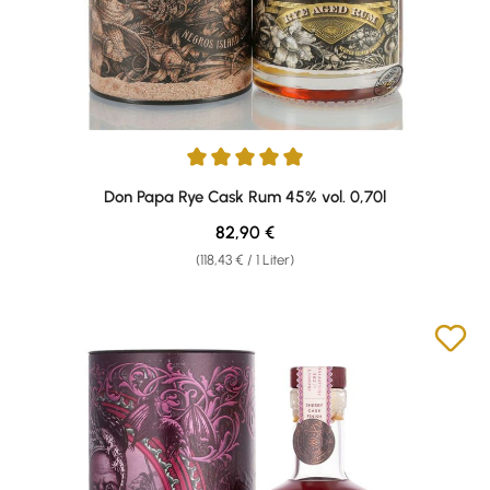
Durchschnittliche Bewertung von 5 von 5 Sternen
Don Papa Rye Cask Rum 45% vol. 0,70l
Regulärer Preis:
82,90 €
(118,43 € / 1 Liter)