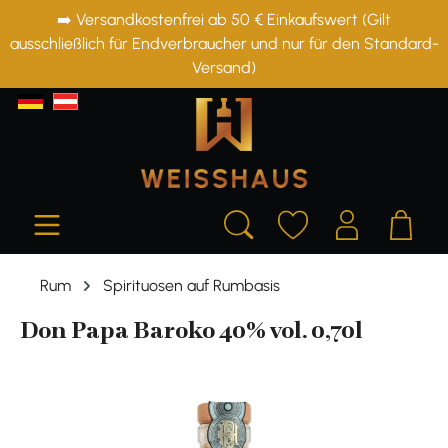
➡️ Versandkostenfrei ab 50 € Einkaufswert (Gilt
alt springen
ausschließlich für Endverbraucher und nur für den Standard-
Versand)
Rum
Spirituosen auf Rumbasis
Don Papa Baroko 40% vol. 0,70l
Bildergalerie überspringen