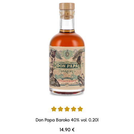
Durchschnittliche Bewertung von 5 von 5 Sternen
Don Papa Baroko 40% vol. 0,20l
Regulärer Preis:
14,90 €