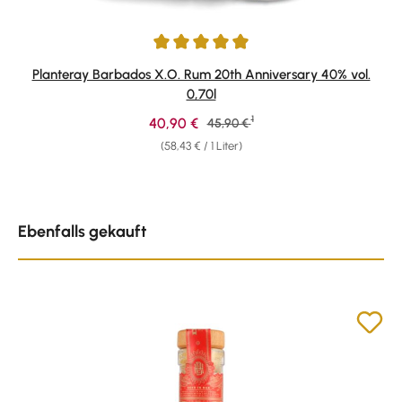
Durchschnittliche Bewertung von 4.91 von 5 Sternen
Planteray Barbados X.O. Rum 20th Anniversary 40% vol.
0,70l
1
Verkaufspreis:
40,90 €
Regulärer Preis:
45,90 €
(58,43 € / 1 Liter)
Produktgalerie überspringen
Ebenfalls gekauft