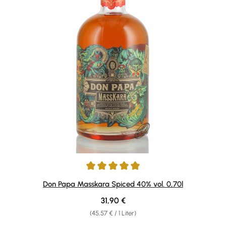
Durchschnittliche Bewertung von 4.89 von 5 Sternen
Don Papa Masskara Spiced 40% vol. 0,70l
Regulärer Preis:
31,90 €
(45,57 € / 1 Liter)