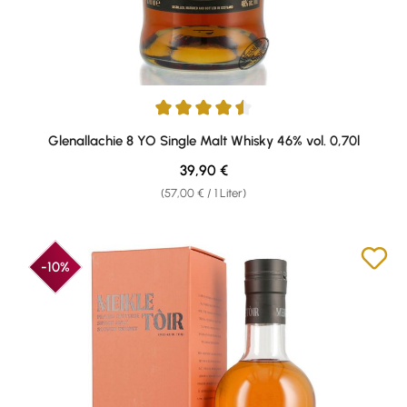
Durchschnittliche Bewertung von 4.5 von 5 Sternen
Glenallachie 8 YO Single Malt Whisky 46% vol. 0,70l
Regulärer Preis:
39,90 €
(57,00 € / 1 Liter)
-10%