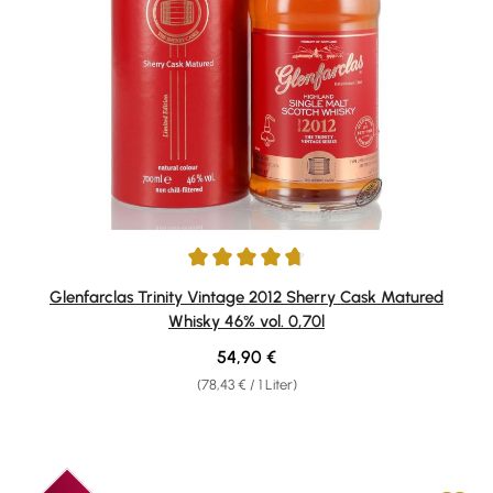
Durchschnittliche Bewertung von 4.78 von 5 Sternen
Glenfarclas Trinity Vintage 2012 Sherry Cask Matured
Whisky 46% vol. 0,70l
Regulärer Preis:
54,90 €
(78,43 € / 1 Liter)