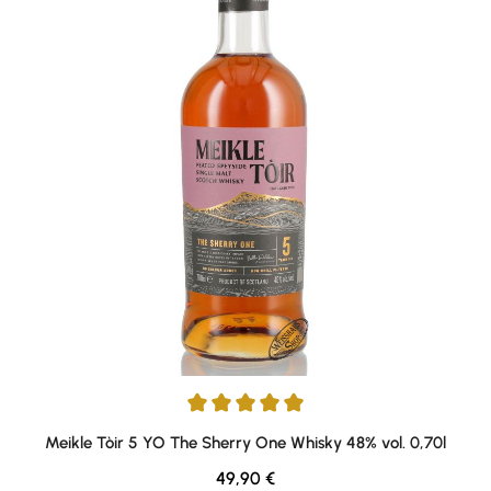
Durchschnittliche Bewertung von 5 von 5 Sternen
Meikle Tòir 5 YO The Sherry One Whisky 48% vol. 0,70l
Regulärer Preis:
49,90 €