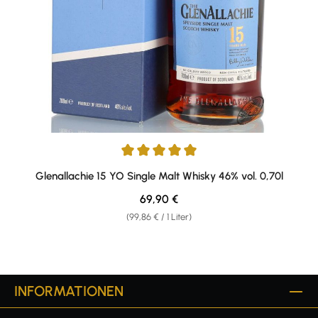
Durchschnittliche Bewertung von 4.9 von 5 Sternen
Glenallachie 15 YO Single Malt Whisky 46% vol. 0,70l
Regulärer Preis:
69,90 €
(99,86 € / 1 Liter)
INFORMATIONEN