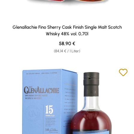
Glenallachie Fino Sherry Cask Finish Single Malt Scotch
Whisky 48% vol. 0,70l
Regulärer Preis:
58,90 €
(84,14 € / 1 Liter)