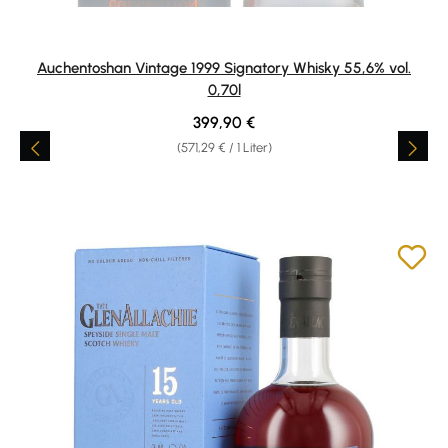
Auchentoshan Vintage 1999 Signatory Whisky 55,6% vol.
0,70l
Regulärer Preis:
399,90 €
(571,29 € / 1 Liter)