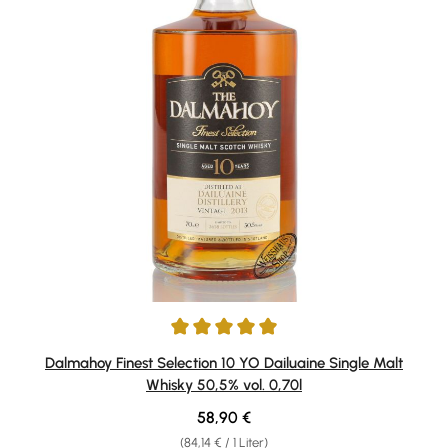
Durchschnittliche Bewertung von 5 von 5 Sternen
Dalmahoy Finest Selection 10 YO Dailuaine Single Malt
Whisky 50,5% vol. 0,70l
Regulärer Preis:
58,90 €
(84,14 € / 1 Liter)