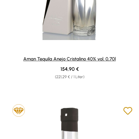
Aman Tequila Anejo Cristalino 40% vol. 0,70l
Regulärer Preis:
154,90 €
(221,29 € / 1 Liter)