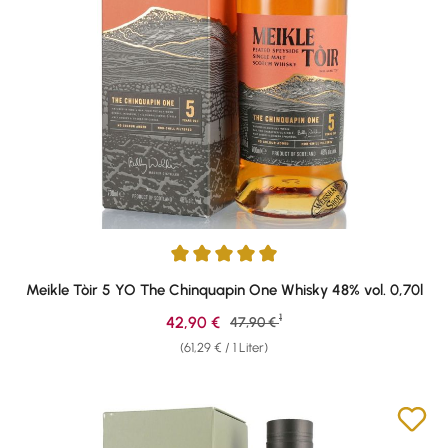
Durchschnittliche Bewertung von 5 von 5 Sternen
Meikle Tòir 5 YO The Chinquapin One Whisky 48% vol. 0,70l
1
Verkaufspreis:
42,90 €
Regulärer Preis:
47,90 €
(61,29 € / 1 Liter)