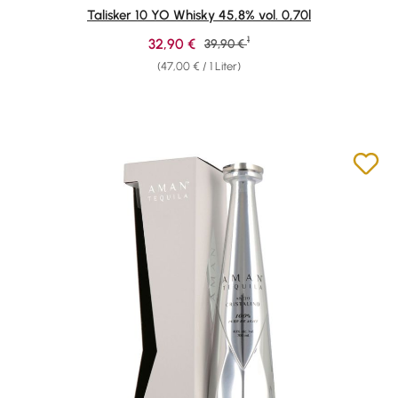
Durchschnittliche Bewertung von 4.78 von 5 Sternen
Talisker 10 YO Whisky 45,8% vol. 0,70l
1
Verkaufspreis:
32,90 €
Regulärer Preis:
39,90 €
(47,00 € / 1 Liter)