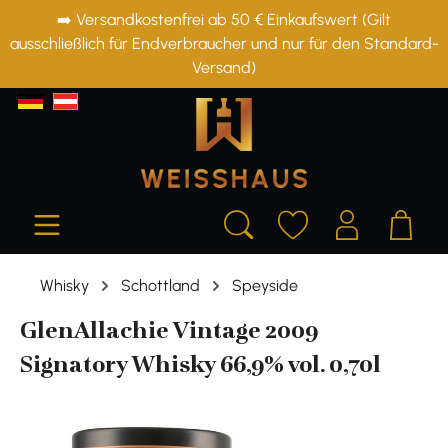
➡️ Versandkostenfrei ab 50 € Einkaufswert (Gilt
alt springen
ausschließlich für Endverbraucher und nur für den Standard-
Versand)
Whisky
Schottland
Speyside
GlenAllachie Vintage 2009
Signatory Whisky 66,9% vol. 0,70l
Bildergalerie überspringen