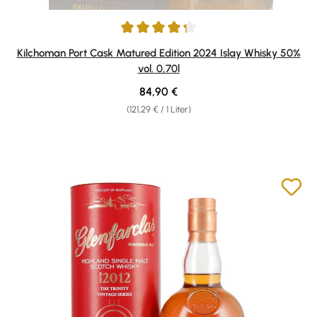
Durchschnittliche Bewertung von 4.33 von 5 Sternen
Kilchoman Port Cask Matured Edition 2024 Islay Whisky 50%
vol. 0,70l
Regulärer Preis:
84,90 €
(121,29 € / 1 Liter)