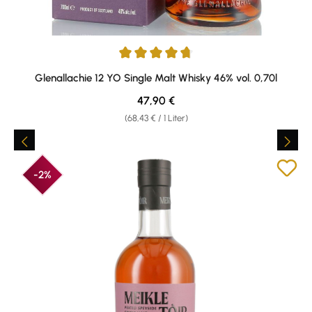
Durchschnittliche Bewertung von 4.8 von 5 Sternen
Glenallachie 12 YO Single Malt Whisky 46% vol. 0,70l
Regulärer Preis:
47,90 €
(68,43 € / 1 Liter)
-2%