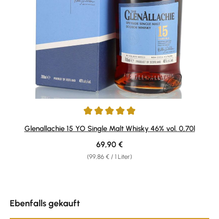
Durchschnittliche Bewertung von 4.9 von 5 Sternen
Glenallachie 15 YO Single Malt Whisky 46% vol. 0,70l
Regulärer Preis:
69,90 €
(99,86 € / 1 Liter)
Produktgalerie überspringen
Ebenfalls gekauft