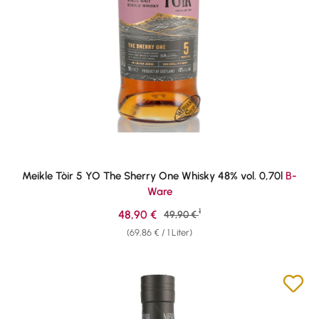
Meikle Tòir 5 YO The Sherry One Whisky 48% vol. 0,70l
B-
Ware
1
Verkaufspreis:
48,90 €
Regulärer Preis:
49,90 €
(69,86 € / 1 Liter)