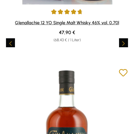
Durchschnittliche Bewertung von 4.8 von 5 Sternen
Glenallachie 12 YO Single Malt Whisky 46% vol. 0,70l
Regulärer Preis:
47,90 €
(68,43 € / 1 Liter)