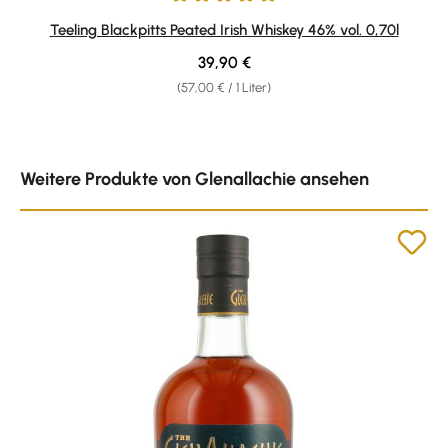
Durchschnittliche Bewertung von 5 von 5 Sternen
Teeling Blackpitts Peated Irish Whiskey 46% vol. 0,70l
Regulärer Preis:
39,90 €
(57,00 € / 1 Liter)
Produktgalerie überspringen
Weitere Produkte von Glenallachie ansehen