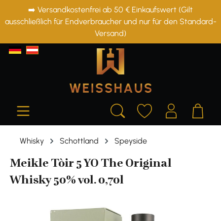
➡️ Versandkostenfrei ab 50 € Einkaufswert (Gilt
alt springen
ausschließlich für Endverbraucher und nur für den Standard-
Versand)
Whisky
Schottland
Speyside
Meikle Tòir 5 YO The Original
Whisky 50% vol. 0,70l
Bildergalerie überspringen