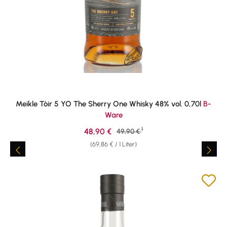
Meikle Tòir 5 YO The Sherry One Whisky 48% vol. 0,70l
B-
Ware
1
Verkaufspreis:
48,90 €
Regulärer Preis:
49,90 €
(69,86 € / 1 Liter)