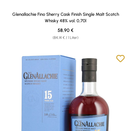
Glenallachie Fino Sherry Cask Finish Single Malt Scotch
Whisky 48% vol. 0,70l
Regulärer Preis:
58,90 €
(84,14 € / 1 Liter)