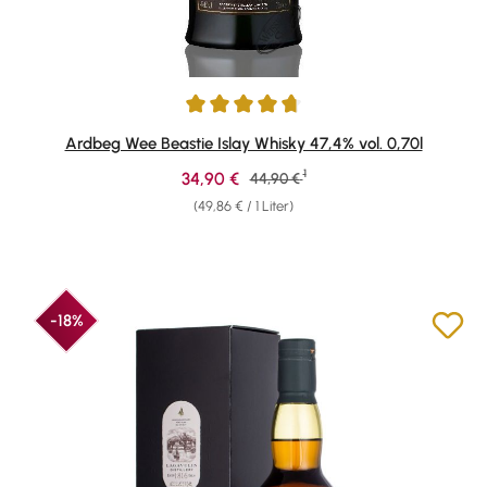
Durchschnittliche Bewertung von 4.75 von 5 Sternen
Ardbeg Wee Beastie Islay Whisky 47,4% vol. 0,70l
1
Verkaufspreis:
34,90 €
Regulärer Preis:
44,90 €
(49,86 € / 1 Liter)
-18%