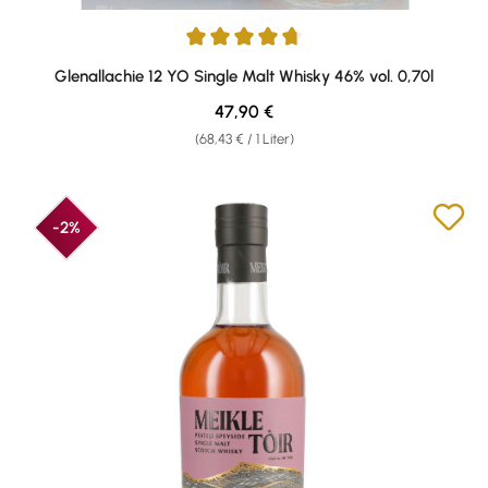
Durchschnittliche Bewertung von 4.8 von 5 Sternen
Glenallachie 12 YO Single Malt Whisky 46% vol. 0,70l
Regulärer Preis:
47,90 €
(68,43 € / 1 Liter)
-2%