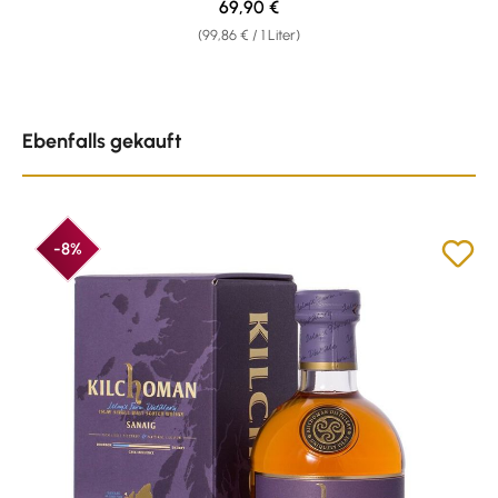
Regulärer Preis:
69,90 €
(99,86 € / 1 Liter)
Produktgalerie überspringen
Ebenfalls gekauft
-8%