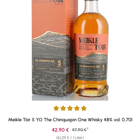
Durchschnittliche Bewertung von 5 von 5 Sternen
Meikle Tòir 5 YO The Chinquapin One Whisky 48% vol. 0,70l
1
Verkaufspreis:
42,90 €
Regulärer Preis:
47,90 €
(61,29 € / 1 Liter)