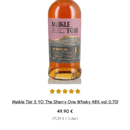
Durchschnittliche Bewertung von 5 von 5 Sternen
Meikle Tòir 5 YO The Sherry One Whisky 48% vol. 0,70l
Regulärer Preis:
49,90 €
(71,29 € / 1 Liter)