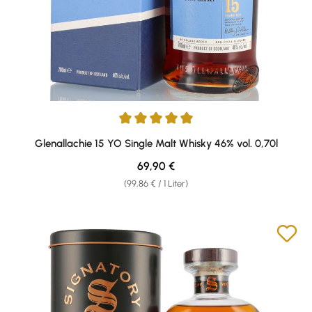
Durchschnittliche Bewertung von 4.9 von 5 Sternen
Glenallachie 15 YO Single Malt Whisky 46% vol. 0,70l
Regulärer Preis:
69,90 €
(99,86 € / 1 Liter)