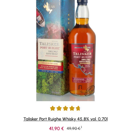
Durchschnittliche Bewertung von 4.84 von 5 Sternen
Talisker Port Ruighe Whisky 45,8% vol. 0,70l
1
Verkaufspreis:
41,90 €
Regulärer Preis:
49,90 €