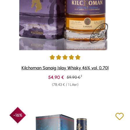
Durchschnittliche Bewertung von 4.89 von 5 Sternen
Kilchoman Sanaig Islay Whisky 46% vol. 0,70l
1
Verkaufspreis:
54,90 €
Regulärer Preis:
59,90 €
(78,43 € / 1 Liter)
-16%