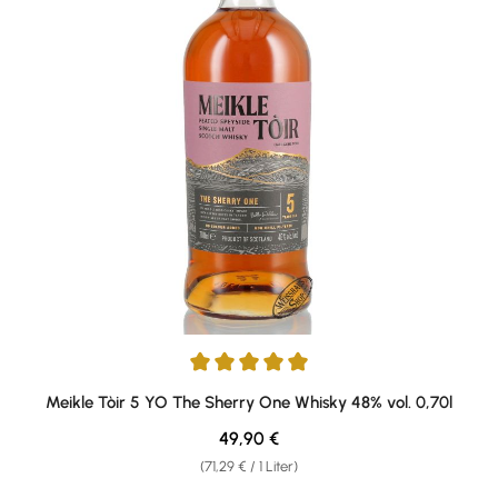
Durchschnittliche Bewertung von 5 von 5 Sternen
Meikle Tòir 5 YO The Sherry One Whisky 48% vol. 0,70l
Regulärer Preis:
49,90 €
(71,29 € / 1 Liter)