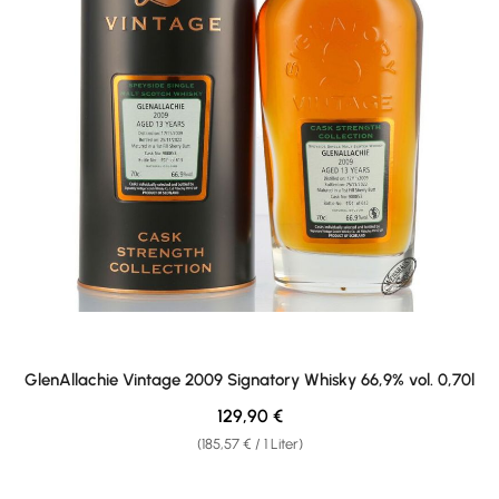
GlenAllachie Vintage 2009 Signatory Whisky 66,9% vol. 0,70l
Regulärer Preis:
129,90 €
(185,57 € / 1 Liter)