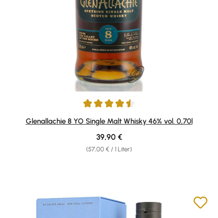
Durchschnittliche Bewertung von 4.5 von 5 Sternen
Glenallachie 8 YO Single Malt Whisky 46% vol. 0,70l
Regulärer Preis:
39,90 €
(57,00 € / 1 Liter)