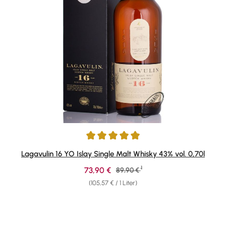
Durchschnittliche Bewertung von 4.95 von 5 Sternen
Lagavulin 16 YO Islay Single Malt Whisky 43% vol. 0,70l
1
Verkaufspreis:
73,90 €
Regulärer Preis:
89,90 €
(105,57 € / 1 Liter)