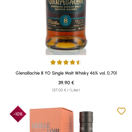
Durchschnittliche Bewertung von 4.5 von 5 Sternen
Glenallachie 8 YO Single Malt Whisky 46% vol. 0,70l
Regulärer Preis:
39,90 €
(57,00 € / 1 Liter)
-10%