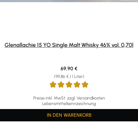
Glenallachie 15 YO Single Malt Whisky 46% vol. 0,70l
Regulärer Preis:
69,90 €
(99,86 € / 1 Liter)
Preise inkl. MwSt. zzgl. Versandkosten
Lebensmittelkennzeichnung
IN DEN WARENKORB