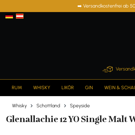
➡️ Versandkostenfrei ab 50
springen
Zur Hauptnavigation springen
Versandk
RUM
WHISKY
LIKÖR
GIN
WEIN & SCH
Whisky
Schottland
Speyside
Glenallachie 12 YO Single Malt W