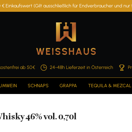
 € Einkaufswert (Gilt ausschließlich für Endverbraucher und nu
ostenfrei ab 50€
24-48h Lieferzeit in Österreich
P
AUMWEIN
SCHNAPS
GRAPPA
TEQUILA & MEZCAL
hisky 46% vol. 0,70l