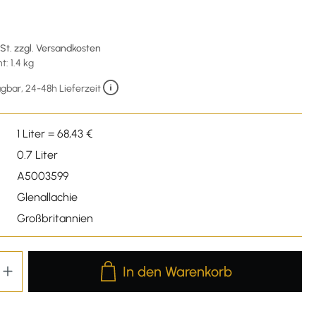
€
wSt. zzgl. Versandkosten
: 1.4 kg
gbar, 24-48h Lieferzeit
1 Liter = 68,43 €
0.7 Liter
A5003599
Glenallachie
Großbritannien
Produkt Anzahl: Gib den gewünschten We
In den Warenkorb