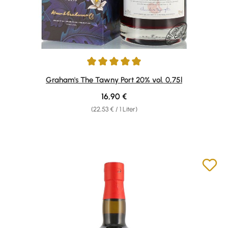
Durchschnittliche Bewertung von 5 von 5 Sternen
Graham's The Tawny Port 20% vol. 0,75l
Regulärer Preis:
16,90 €
(22,53 € / 1 Liter)