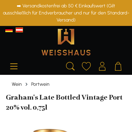
➡️ Versandkostenfrei ab 50 € Einkaufswert (Gilt
alt springen
ausschließlich für Endverbraucher und nur für den Standard-
Versand)
Wein
Portwein
Graham's Late Bottled Vintage Port
20% vol. 0,75l
Bildergalerie überspringen