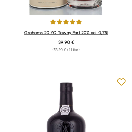
Durchschnittliche Bewertung von 5 von 5 Sternen
Graham's 20 YO Tawny Port 20% vol. 0,75l
Regulärer Preis:
39,90 €
(53,20 € / 1 Liter)