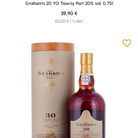
Durchschnittliche Bewertung von 5 von 5 Sternen
Graham's 20 YO Tawny Port 20% vol. 0,75l
Regulärer Preis:
39,90 €
(53,20 € / 1 Liter)