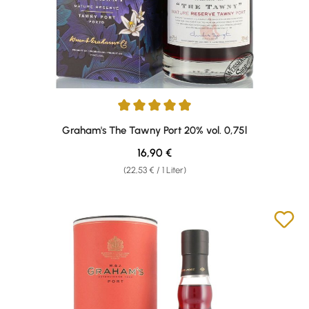
Durchschnittliche Bewertung von 5 von 5 Sternen
Graham's The Tawny Port 20% vol. 0,75l
Regulärer Preis:
16,90 €
(22,53 € / 1 Liter)