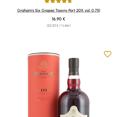
Durchschnittliche Bewertung von 4.77 von 5 Sternen
Graham's Six Grapes Tawny Port 20% vol. 0,75l
Regulärer Preis:
16,90 €
(22,53 € / 1 Liter)