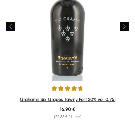
Durchschnittliche Bewertung von 4.77 von 5 Sternen
Graham's Six Grapes Tawny Port 20% vol. 0,75l
Regulärer Preis:
16,90 €
(22,53 € / 1 Liter)