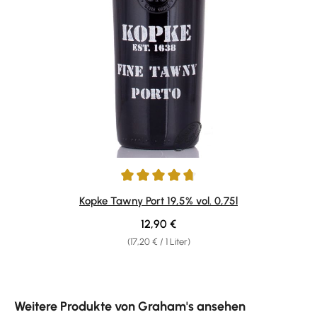
Durchschnittliche Bewertung von 4.85 von 5 Sternen
Kopke Tawny Port 19,5% vol. 0,75l
Regulärer Preis:
12,90 €
(17,20 € / 1 Liter)
Produktgalerie überspringen
Weitere Produkte von Graham's ansehen