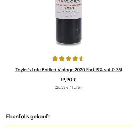
Durchschnittliche Bewertung von 4.6 von 5 Sternen
Taylor's Late Bottled Vintage 2020 Port 19% vol. 0,75l
Regulärer Preis:
19,90 €
(26,53 € / 1 Liter)
Produktgalerie überspringen
Ebenfalls gekauft