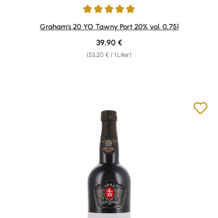
Durchschnittliche Bewertung von 5 von 5 Sternen
Graham's 20 YO Tawny Port 20% vol. 0,75l
Regulärer Preis:
39,90 €
(53,20 € / 1 Liter)