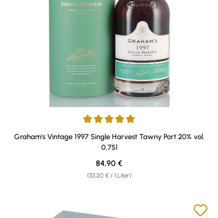
Durchschnittliche Bewertung von 5 von 5 Sternen
Graham's Vintage 1997 Single Harvest Tawny Port 20% vol.
0,75l
Regulärer Preis:
84,90 €
(113,20 € / 1 Liter)