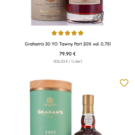
Durchschnittliche Bewertung von 4.89 von 5 Sternen
Graham's 30 YO Tawny Port 20% vol. 0,75l
Regulärer Preis:
79,90 €
(106,53 € / 1 Liter)