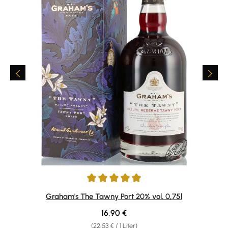
Durchschnittliche Bewertung von 5 von 5 Sternen
Graham's The Tawny Port 20% vol. 0,75l
Regulärer Preis:
16,90 €
(22,53 € / 1 Liter)