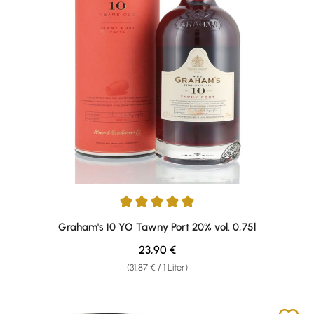
Durchschnittliche Bewertung von 5 von 5 Sternen
Graham's 10 YO Tawny Port 20% vol. 0,75l
Regulärer Preis:
23,90 €
(31,87 € / 1 Liter)