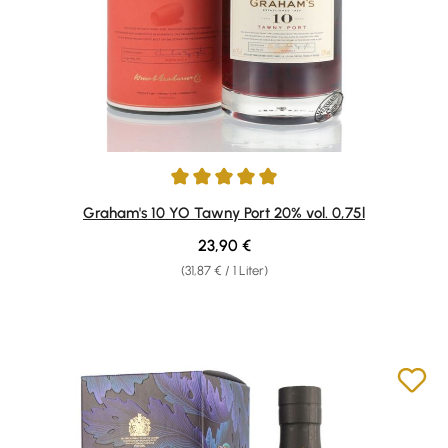
Durchschnittliche Bewertung von 5 von 5 Sternen
Graham's 10 YO Tawny Port 20% vol. 0,75l
Regulärer Preis:
23,90 €
(31,87 € / 1 Liter)