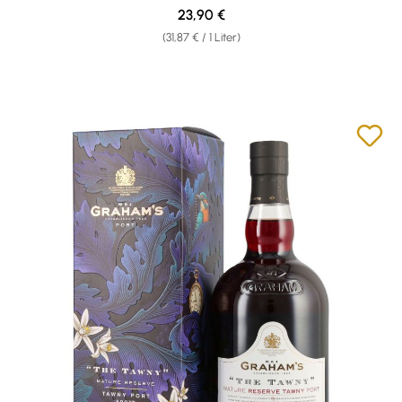
Regulärer Preis:
23,90 €
(31,87 € / 1 Liter)