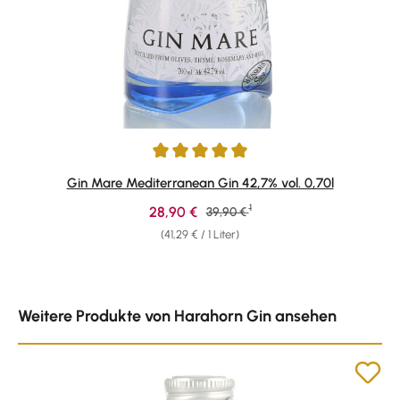
Durchschnittliche Bewertung von 4.91 von 5 Sternen
Gin Mare Mediterranean Gin 42,7% vol. 0,70l
1
Verkaufspreis:
28,90 €
Regulärer Preis:
39,90 €
(41,29 € / 1 Liter)
Produktgalerie überspringen
Weitere Produkte von Harahorn Gin ansehen