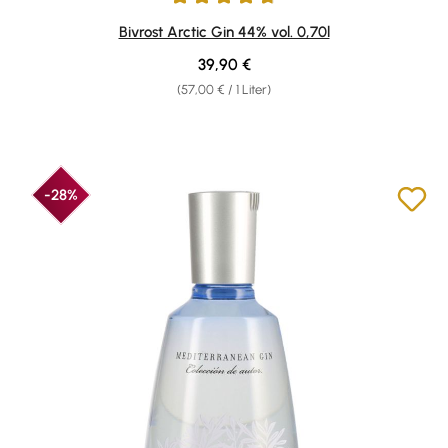
Durchschnittliche Bewertung von 4.8 von 5 Sternen
Bivrost Arctic Gin 44% vol. 0,70l
Regulärer Preis:
39,90 €
(57,00 € / 1 Liter)
-28%