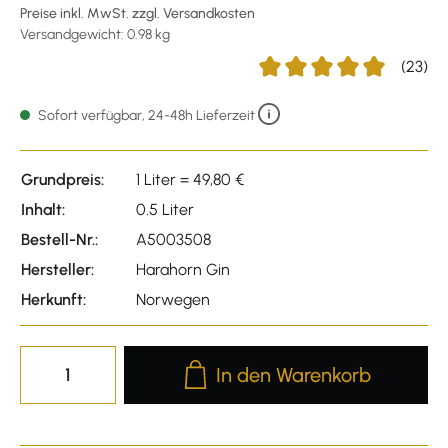
Preise inkl. MwSt. zzgl. Versandkosten
Versandgewicht: 0.98 kg
(23)
Durchschnittliche Bewertu
Sofort verfügbar, 24-48h Lieferzeit
Grundpreis:
1 Liter = 49,80 €
Inhalt:
0.5 Liter
Bestell-Nr.:
A5003508
Hersteller:
Harahorn Gin
Herkunft:
Norwegen
Produkt Anzahl: Gib den gewünscht
In den Warenkorb