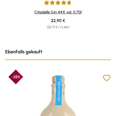
Durchschnittliche Bewertung von 4.8 von 5 Sternen
Citadelle Gin 44% vol. 0,70l
Regulärer Preis:
22,90 €
(32,71 € / 1 Liter)
Produktgalerie überspringen
Ebenfalls gekauft
-28%