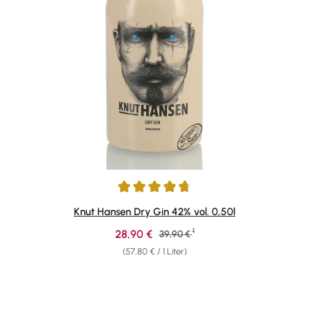
Durchschnittliche Bewertung von 4.87 von 5 Sternen
Knut Hansen Dry Gin 42% vol. 0,50l
1
Verkaufspreis:
28,90 €
Regulärer Preis:
39,90 €
(57,80 € / 1 Liter)