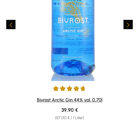
Durchschnittliche Bewertung von 4.8 von 5 Sternen
Bivrost Arctic Gin 44% vol. 0,70l
Regulärer Preis:
39,90 €
(57,00 € / 1 Liter)