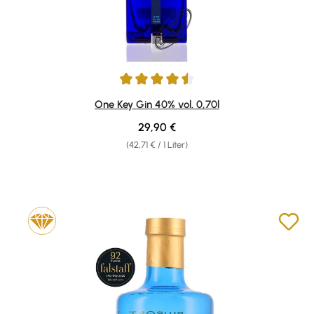
Durchschnittliche Bewertung von 4.6 von 5 Sternen
One Key Gin 40% vol. 0,70l
Regulärer Preis:
29,90 €
(42,71 € / 1 Liter)