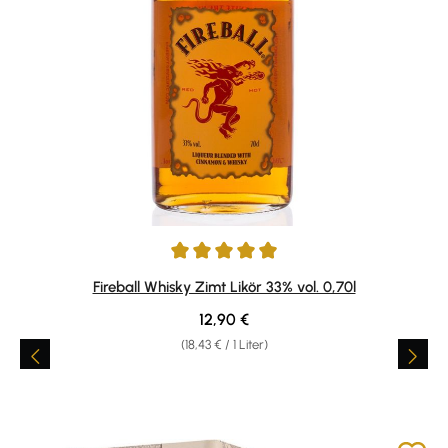
Durchschnittliche Bewertung von 4.9 von 5 Sternen
Fireball Whisky Zimt Likör 33% vol. 0,70l
Regulärer Preis:
12,90 €
(18,43 € / 1 Liter)