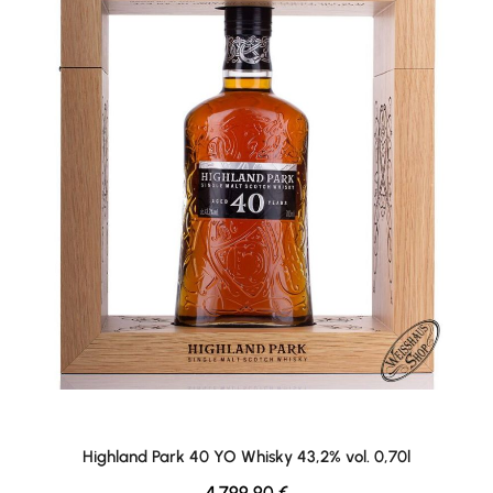
Highland Park 40 YO Whisky 43,2% vol. 0,70l
Regulärer Preis:
4.799,90 €