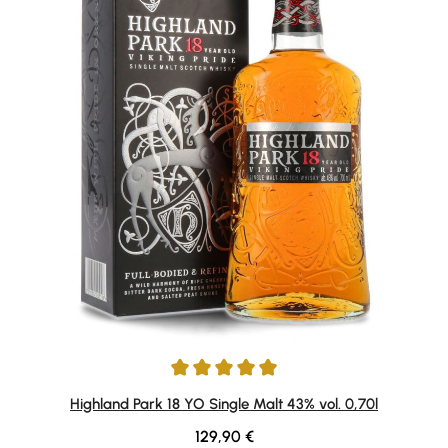
Durchschnittliche Bewertung von 4.95 von 5 Sternen
Highland Park 18 YO Single Malt 43% vol. 0,70l
Regulärer Preis:
129,90 €