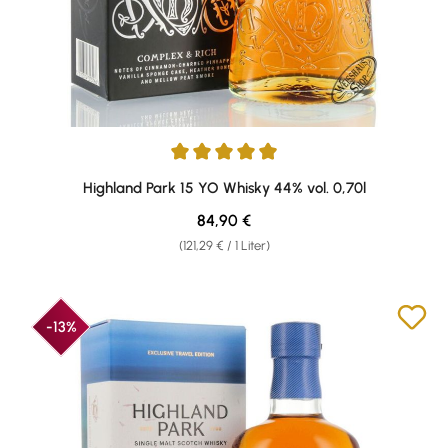
Durchschnittliche Bewertung von 4.88 von 5 Sternen
Highland Park 15 YO Whisky 44% vol. 0,70l
Regulärer Preis:
84,90 €
(121,29 € / 1 Liter)
-13%