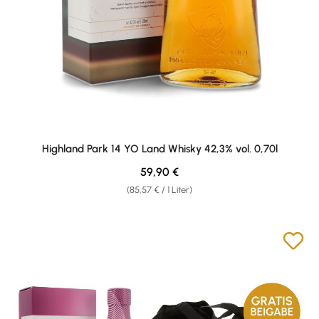
Highland Park 14 YO Land Whisky 42,3% vol. 0,70l
Regulärer Preis:
59,90 €
(85,57 € / 1 Liter)