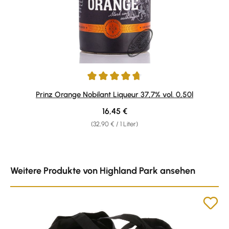
Durchschnittliche Bewertung von 4.75 von 5 Sternen
Prinz Orange Nobilant Liqueur 37,7% vol. 0,50l
Regulärer Preis:
16,45 €
(32,90 € / 1 Liter)
Produktgalerie überspringen
Weitere Produkte von Highland Park ansehen