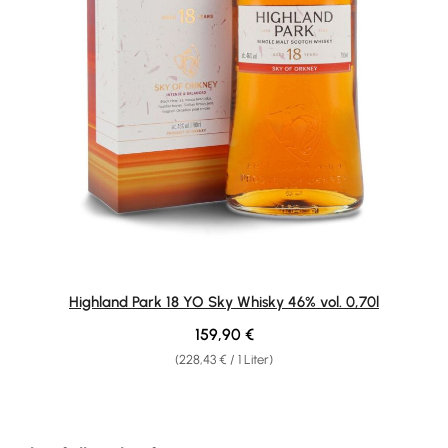
Highland Park 18 YO Sky Whisky 46% vol. 0,70l
Regulärer Preis:
159,90 €
(228,43 € / 1 Liter)
Produktgalerie überspringen