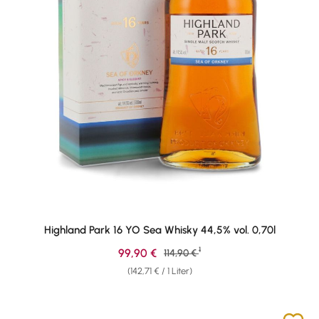
Highland Park 16 YO Sea Whisky 44,5% vol. 0,70l
1
Verkaufspreis:
99,90 €
Regulärer Preis:
114,90 €
(142,71 € / 1 Liter)