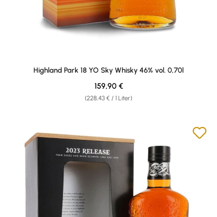
Highland Park 18 YO Sky Whisky 46% vol. 0,70l
Regulärer Preis:
159,90 €
(228,43 € / 1 Liter)