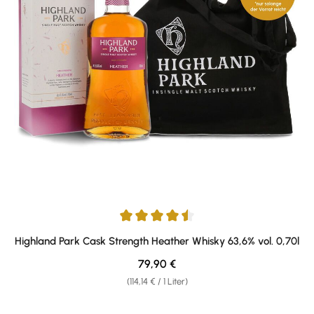
Durchschnittliche Bewertung von 4.5 von 5 Sternen
Highland Park Cask Strength Heather Whisky 63,6% vol. 0,70l
Regulärer Preis:
79,90 €
(114,14 € / 1 Liter)