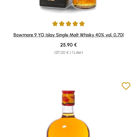
Durchschnittliche Bewertung von 5 von 5 Sternen
Bowmore 9 YO Islay Single Malt Whisky 40% vol. 0,70l
Regulärer Preis:
25,90 €
(37,00 € / 1 Liter)