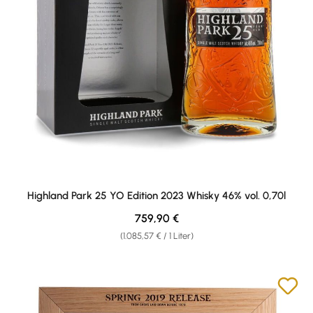
Highland Park 25 YO Edition 2023 Whisky 46% vol. 0,70l
Regulärer Preis:
759,90 €
(1.085,57 € / 1 Liter)