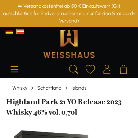
➡️ Versandkostenfrei ab 50 € Einkaufswert (Gilt
alt springen
ausschließlich für Endverbraucher und nur für den Standard-
Versand)
Whisky
Schottland
Islands
Highland Park 21 YO Release 2023
Whisky 46% vol. 0,70l
Bildergalerie überspringen