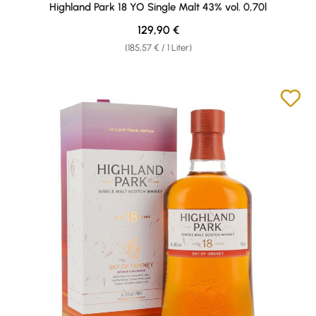
Highland Park 18 YO Single Malt 43% vol. 0,70l
Regulärer Preis:
129,90 €
(185,57 € / 1 Liter)