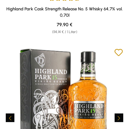
Durchschnittliche Bewertung von 4.86 von 5 Sternen
Highland Park Cask Strength Release No. 5 Whisky 64,7% vol.
0,70l
Regulärer Preis:
79,90 €
(114,14 € / 1 Liter)