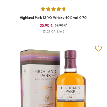
Durchschnittliche Bewertung von 4.81 von 5 Sternen
Highland Park 12 YO Whisky 40% vol. 0,70l
1
Verkaufspreis:
35,90 €
Regulärer Preis:
39,90 €
(51,29 € / 1 Liter)