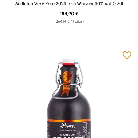
Durchschnittliche Bewertung von 5 von 5 Sternen
Midleton Very Rare 2024 Irish Whiskey 40% vol. 0,70l
Regulärer Preis:
184,90 €
(264,14 € / 1 Liter)