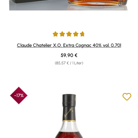
Durchschnittliche Bewertung von 4.75 von 5 Sternen
Claude Chatelier X.O. Extra Cognac 40% vol. 0,70l
Regulärer Preis:
59,90 €
(85,57 € / 1 Liter)
-17%