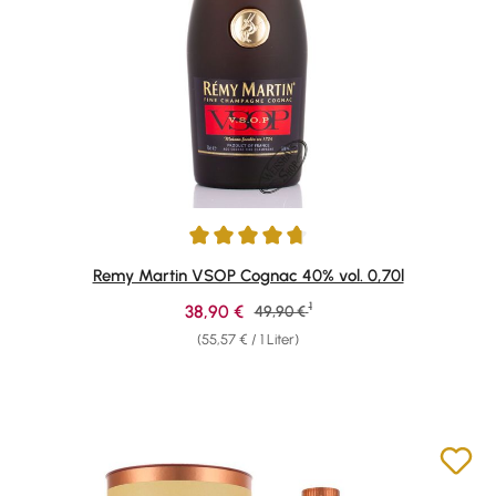
Durchschnittliche Bewertung von 4.86 von 5 Sternen
Remy Martin VSOP Cognac 40% vol. 0,70l
1
Verkaufspreis:
38,90 €
Regulärer Preis:
49,90 €
(55,57 € / 1 Liter)