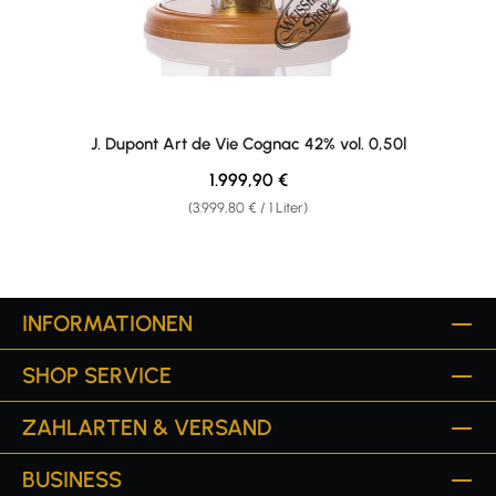
J. Dupont Art de Vie Cognac 42% vol. 0,50l
Regulärer Preis:
1.999,90 €
(3.999,80 € / 1 Liter)
INFORMATIONEN
SHOP SERVICE
ZAHLARTEN & VERSAND
BUSINESS