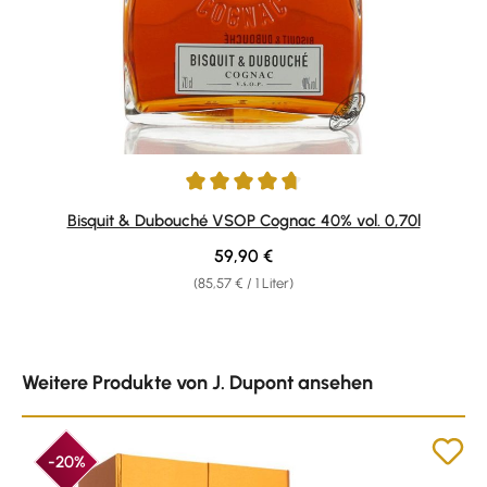
Durchschnittliche Bewertung von 4.8 von 5 Sternen
Bisquit & Dubouché VSOP Cognac 40% vol. 0,70l
Regulärer Preis:
59,90 €
(85,57 € / 1 Liter)
Produktgalerie überspringen
Weitere Produkte von J. Dupont ansehen
-20%