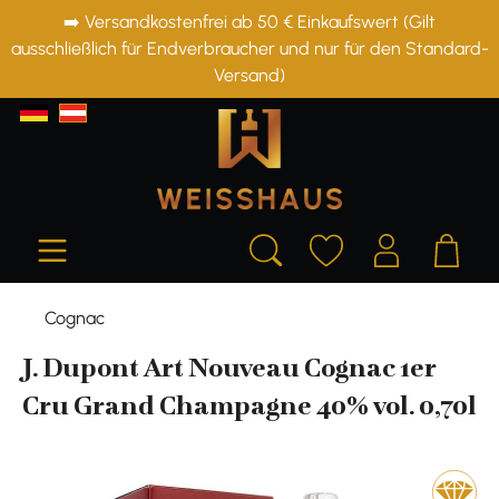
➡️ Versandkostenfrei ab 50 € Einkaufswert (Gilt
alt springen
ausschließlich für Endverbraucher und nur für den Standard-
Versand)
Cognac
J. Dupont Art Nouveau Cognac 1er
Cru Grand Champagne 40% vol. 0,70l
Bildergalerie überspringen