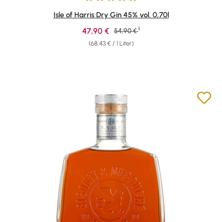
Durchschnittliche Bewertung von 4.92 von 5 Sternen
Isle of Harris Dry Gin 45% vol. 0,70l
1
Verkaufspreis:
47,90 €
Regulärer Preis:
54,90 €
(68,43 € / 1 Liter)