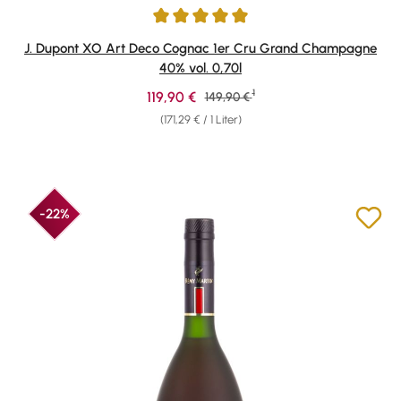
Durchschnittliche Bewertung von 5 von 5 Sternen
J. Dupont XO Art Deco Cognac 1er Cru Grand Champagne
40% vol. 0,70l
1
Verkaufspreis:
119,90 €
Regulärer Preis:
149,90 €
(171,29 € / 1 Liter)
-22%