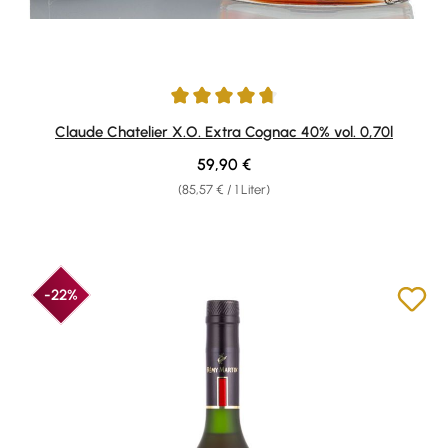
Durchschnittliche Bewertung von 4.75 von 5 Sternen
Claude Chatelier X.O. Extra Cognac 40% vol. 0,70l
Regulärer Preis:
59,90 €
(85,57 € / 1 Liter)
-22%