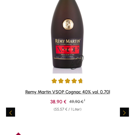
Durchschnittliche Bewertung von 4.86 von 5 Sternen
Remy Martin VSOP Cognac 40% vol. 0,70l
1
Verkaufspreis:
38,90 €
Regulärer Preis:
49,90 €
(55,57 € / 1 Liter)