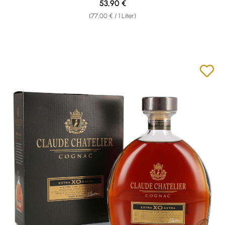
Regulärer Preis:
53,90 €
(77,00 € / 1 Liter)