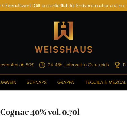
 € Einkaufswert (Gilt ausschließlich für Endverbraucher und nu
ostenfrei ab 50€
24-48h Lieferzeit in Österreich
P
AUMWEIN
SCHNAPS
GRAPPA
TEQUILA & MEZCAL
Cognac 40% vol. 0,70l