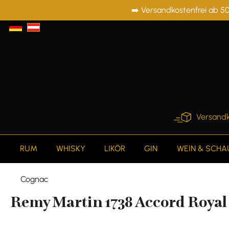
➡️ Versandkostenfrei ab 50
springen
Zur Hauptnavigation springen
Versandk
RUM
WHISKY
LIKÖR
GIN
WEIN & SCH
Cognac
Remy Martin 1738 Accord Royal 