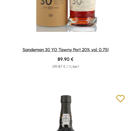
Sandeman 30 YO Tawny Port 20% vol. 0,75l
Regulärer Preis:
89,90 €
(119,87 € / 1 Liter)