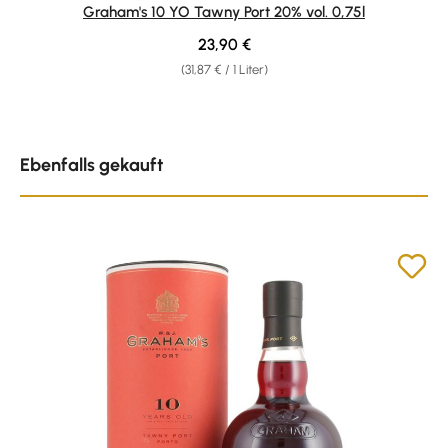
Durchschnittliche Bewertung von 5 von 5 Sternen
Graham's 10 YO Tawny Port 20% vol. 0,75l
Regulärer Preis:
23,90 €
(31,87 € / 1 Liter)
Produktgalerie überspringen
Ebenfalls gekauft