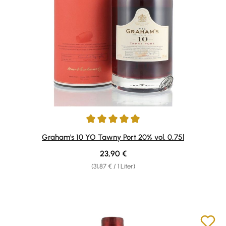
Durchschnittliche Bewertung von 5 von 5 Sternen
Graham's 10 YO Tawny Port 20% vol. 0,75l
Regulärer Preis:
23,90 €
(31,87 € / 1 Liter)