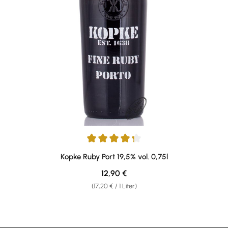
Durchschnittliche Bewertung von 4.3 von 5 Sternen
Kopke Ruby Port 19,5% vol. 0,75l
Regulärer Preis:
12,90 €
(17,20 € / 1 Liter)