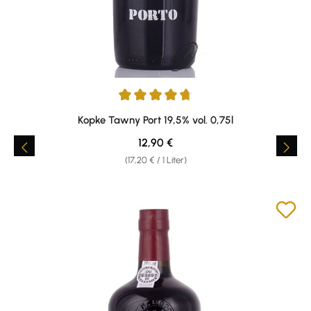
Durchschnittliche Bewertung von 4.85 von 5 Sternen
Kopke Tawny Port 19,5% vol. 0,75l
Regulärer Preis:
12,90 €
(17,20 € / 1 Liter)