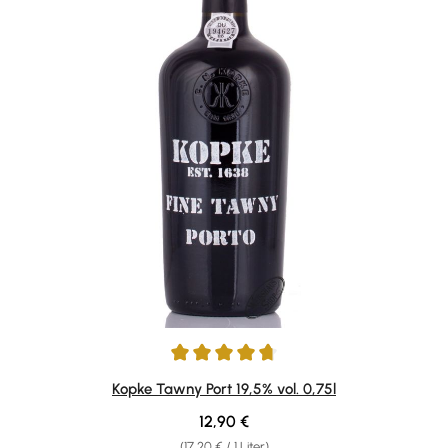
Durchschnittliche Bewertung von 4.85 von 5 Sternen
Kopke Tawny Port 19,5% vol. 0,75l
Regulärer Preis:
12,90 €
(17,20 € / 1 Liter)