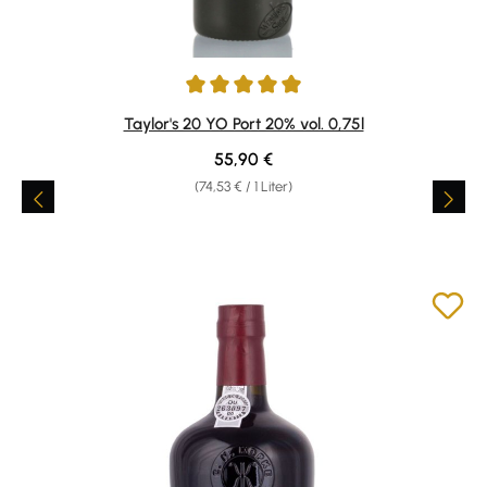
Durchschnittliche Bewertung von 5 von 5 Sternen
Taylor's 20 YO Port 20% vol. 0,75l
Regulärer Preis:
55,90 €
(74,53 € / 1 Liter)