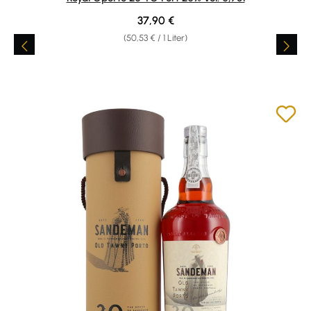
Regulärer Preis:
37,90 €
(50,53 € / 1 Liter)