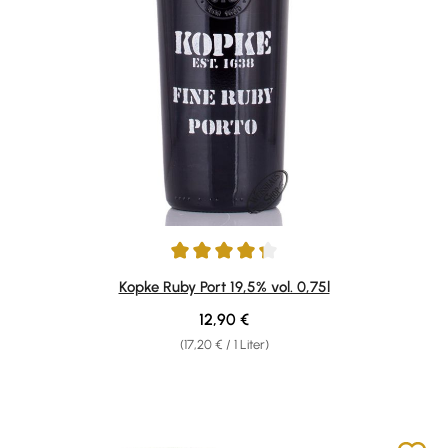
Durchschnittliche Bewertung von 4.3 von 5 Sternen
Kopke Ruby Port 19,5% vol. 0,75l
Regulärer Preis:
12,90 €
(17,20 € / 1 Liter)