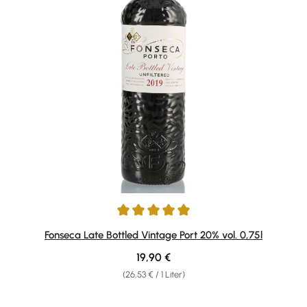
Durchschnittliche Bewertung von 5 von 5 Sternen
Fonseca Late Bottled Vintage Port 20% vol. 0,75l
Regulärer Preis:
19,90 €
(26,53 € / 1 Liter)