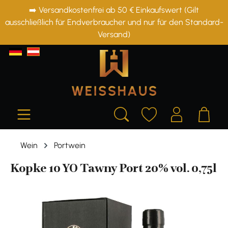
➡️ Versandkostenfrei ab 50 € Einkaufswert (Gilt
alt springen
ausschließlich für Endverbraucher und nur für den Standard-
Versand)
Wein
Portwein
Kopke 10 YO Tawny Port 20% vol. 0,75l
Bildergalerie überspringen