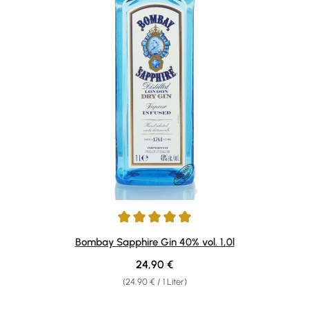
Durchschnittliche Bewertung von 4.94 von 5 Sternen
Bombay Sapphire Gin 40% vol. 1,0l
Regulärer Preis:
24,90 €
(24,90 € / 1 Liter)