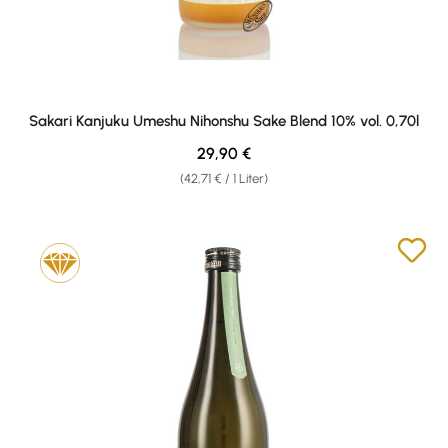
Sakari Kanjuku Umeshu Nihonshu Sake Blend 10% vol. 0,70l
Regulärer Preis:
29,90 €
(42,71 € / 1 Liter)