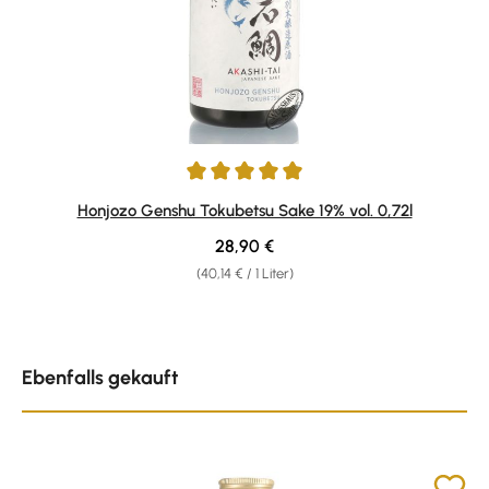
Durchschnittliche Bewertung von 5 von 5 Sternen
Honjozo Genshu Tokubetsu Sake 19% vol. 0,72l
Regulärer Preis:
28,90 €
(40,14 € / 1 Liter)
Produktgalerie überspringen
Ebenfalls gekauft