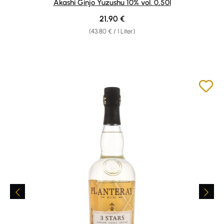
Akashi Ginjo Yuzushu 10% vol. 0,50l
Regulärer Preis:
21,90 €
(43,80 € / 1 Liter)