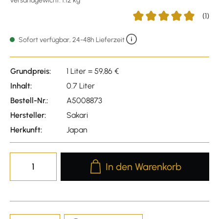
Versandgewicht: 1.12 kg
(1)
Durchschnittliche Bewer
Sofort verfügbar, 24-48h Lieferzeit
Grundpreis:
1 Liter = 59,86 €
Inhalt:
0.7 Liter
Bestell-Nr.:
A5008873
Hersteller:
Sakari
Herkunft:
Japan
Produkt Anzahl: Gib den gewünscht
In den Warenkorb