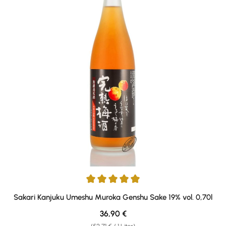
Durchschnittliche Bewertung von 5 von 5 Sternen
Sakari Kanjuku Umeshu Muroka Genshu Sake 19% vol. 0,70l
Regulärer Preis:
36,90 €