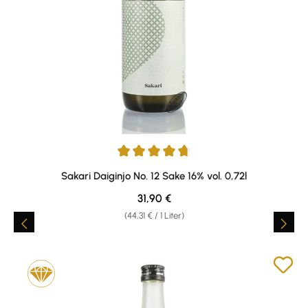
Durchschnittliche Bewertung von 4.67 von 5 Sternen
Sakari Daiginjo No. 12 Sake 16% vol. 0,72l
Regulärer Preis:
31,90 €
(44,31 € / 1 Liter)