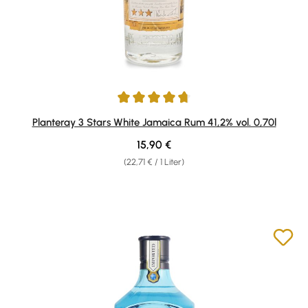
Durchschnittliche Bewertung von 4.83 von 5 Sternen
Planteray 3 Stars White Jamaica Rum 41,2% vol. 0,70l
Regulärer Preis:
15,90 €
(22,71 € / 1 Liter)