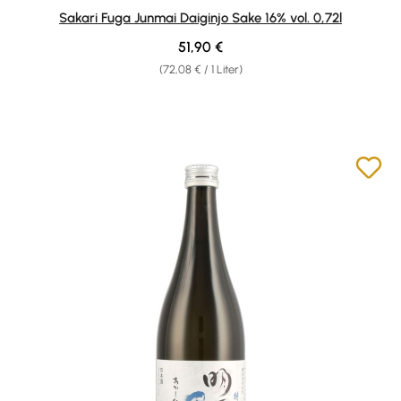
Durchschnittliche Bewertung von 5 von 5 Sternen
Sakari Fuga Junmai Daiginjo Sake 16% vol. 0,72l
Regulärer Preis:
51,90 €
(72,08 € / 1 Liter)