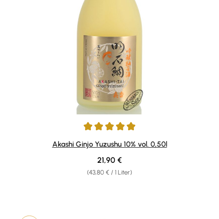
Durchschnittliche Bewertung von 5 von 5 Sternen
Akashi Ginjo Yuzushu 10% vol. 0,50l
Regulärer Preis:
21,90 €
(43,80 € / 1 Liter)