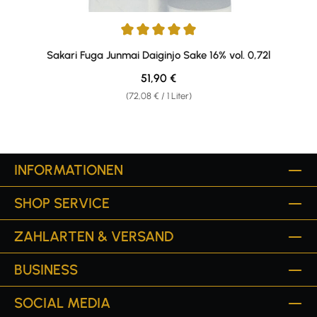
Durchschnittliche Bewertung von 5 von 5 Sternen
Sakari Fuga Junmai Daiginjo Sake 16% vol. 0,72l
Regulärer Preis:
51,90 €
(72,08 € / 1 Liter)
INFORMATIONEN
SHOP SERVICE
ZAHLARTEN & VERSAND
BUSINESS
SOCIAL MEDIA