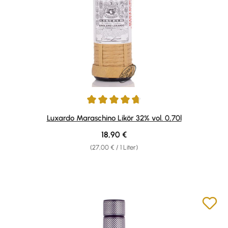
Durchschnittliche Bewertung von 4.81 von 5 Sternen
Luxardo Maraschino Likör 32% vol. 0,70l
Regulärer Preis:
18,90 €
(27,00 € / 1 Liter)