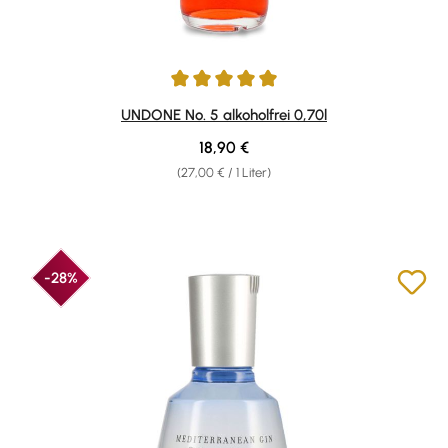
Durchschnittliche Bewertung von 5 von 5 Sternen
UNDONE No. 5 alkoholfrei 0,70l
Regulärer Preis:
18,90 €
(27,00 € / 1 Liter)
-28%