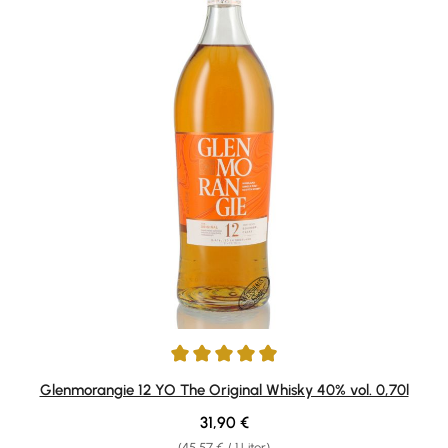
Durchschnittliche Bewertung von 4.94 von 5 Sternen
Glenmorangie 12 YO The Original Whisky 40% vol. 0,70l
Regulärer Preis:
31,90 €
(45,57 € / 1 Liter)