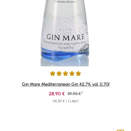
Durchschnittliche Bewertung von 4.91 von 5 Sternen
Gin Mare Mediterranean Gin 42,7% vol. 0,70l
1
Verkaufspreis:
28,90 €
Regulärer Preis:
39,90 €
(41,29 € / 1 Liter)