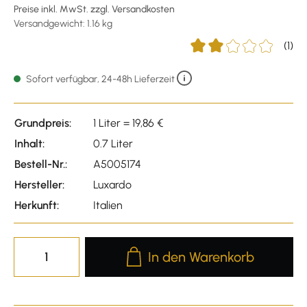
Preise inkl. MwSt. zzgl. Versandkosten
Versandgewicht: 1.16 kg
(1)
Durchschnittliche Bewe
Sofort verfügbar, 24-48h Lieferzeit
Grundpreis:
1 Liter = 19,86 €
Inhalt:
0.7 Liter
Bestell-Nr.:
A5005174
Hersteller:
Luxardo
Herkunft:
Italien
Produkt Anzahl: Gib den gewünscht
In den Warenkorb