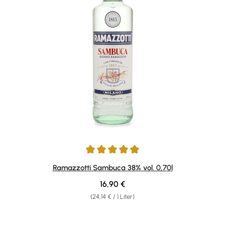
Durchschnittliche Bewertung von 4.89 von 5 Sternen
Ramazzotti Sambuca 38% vol. 0,70l
Regulärer Preis:
16,90 €
(24,14 € / 1 Liter)