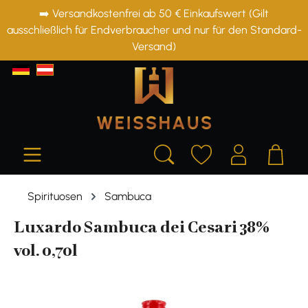
➡️ Versandkostenfrei ab 50 € Einkaufswert (Gilt
alt springen
ausschließlich für Endverbraucher und nur für den Standard-
Versand)
Spirituosen
Sambuca
Luxardo Sambuca dei Cesari 38%
vol. 0,70l
Bildergalerie überspringen