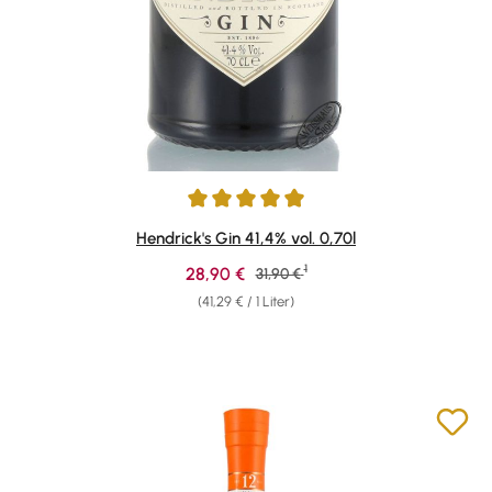
Durchschnittliche Bewertung von 4.89 von 5 Sternen
Hendrick's Gin 41,4% vol. 0,70l
1
Verkaufspreis:
28,90 €
Regulärer Preis:
31,90 €
(41,29 € / 1 Liter)