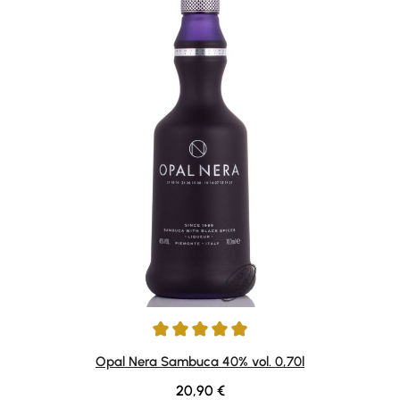
Durchschnittliche Bewertung von 5 von 5 Sternen
Opal Nera Sambuca 40% vol. 0,70l
Regulärer Preis:
20,90 €