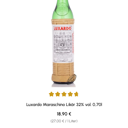
Durchschnittliche Bewertung von 4.81 von 5 Sternen
Luxardo Maraschino Likör 32% vol. 0,70l
Regulärer Preis:
18,90 €
(27,00 € / 1 Liter)