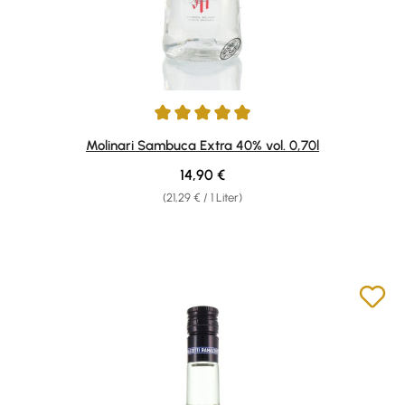
Durchschnittliche Bewertung von 4.91 von 5 Sternen
Molinari Sambuca Extra 40% vol. 0,70l
Regulärer Preis:
14,90 €
(21,29 € / 1 Liter)