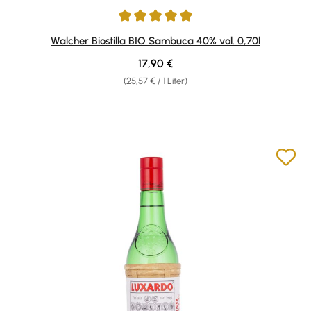
Durchschnittliche Bewertung von 4.92 von 5 Sternen
Walcher Biostilla BIO Sambuca 40% vol. 0,70l
Regulärer Preis:
17,90 €
(25,57 € / 1 Liter)