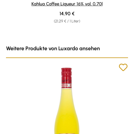
Durchschnittliche Bewertung von 4.94 von 5 Sternen
Kahlua Coffee Liqueur 16% vol. 0,70l
Regulärer Preis:
14,90 €
(21,29 € / 1 Liter)
Produktgalerie überspringen
Weitere Produkte von Luxardo ansehen