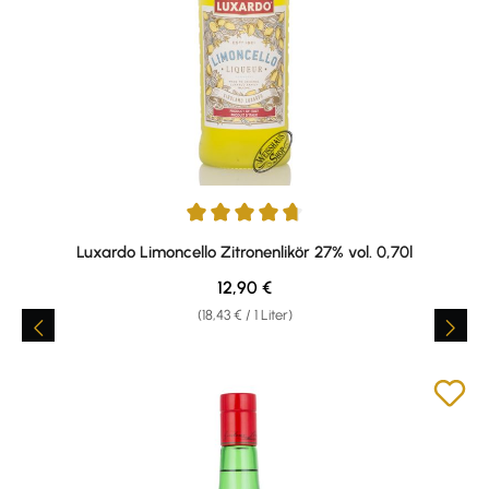
Durchschnittliche Bewertung von 4.75 von 5 Sternen
Luxardo Limoncello Zitronenlikör 27% vol. 0,70l
Regulärer Preis:
12,90 €
(18,43 € / 1 Liter)