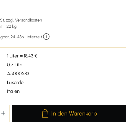
wSt. zzgl. Versandkosten
: 1.22 kg
gbar, 24-48h Lieferzeit
1 Liter = 18,43 €
0.7 Liter
A5000583
Luxardo
Italien
Produkt Anzahl: Gib den gewünschten We
In den Warenkorb