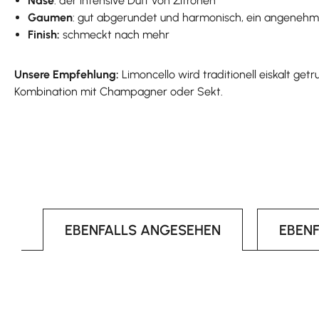
Nase
: der intensive Duft von Zitronen
Gaumen
: gut abgerundet und harmonisch, ein angeneh
Finish:
schmeckt nach mehr
Unsere Empfehlung:
Limoncello wird traditionell eiskalt ge
Kombination mit Champagner oder Sekt.
EBENFALLS ANGESEHEN
EBEN
Produktgalerie überspringen