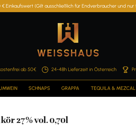
 € Einkaufswert (Gilt ausschließlich für Endverbraucher und nu
ostenfrei ab 50€
24-48h Lieferzeit in Österreich
P
AUMWEIN
SCHNAPS
GRAPPA
TEQUILA & MEZCAL
ör 27% vol. 0,70l