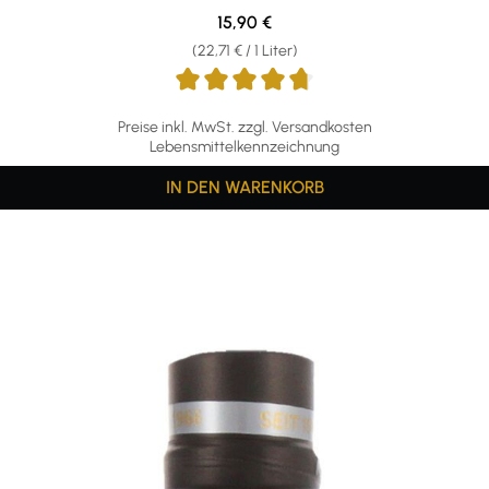
Regulärer Preis:
15,90 €
(22,71 € / 1 Liter)
Preise inkl. MwSt. zzgl. Versandkosten
Lebensmittelkennzeichnung
IN DEN WARENKORB