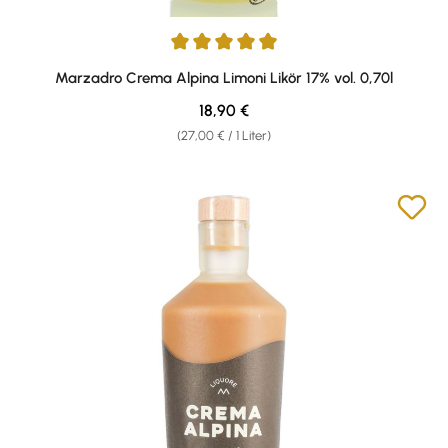
Durchschnittliche Bewertung von 4.89 von 5 Sternen
Marzadro Crema Alpina Limoni Likör 17% vol. 0,70l
Regulärer Preis:
18,90 €
(27,00 € / 1 Liter)