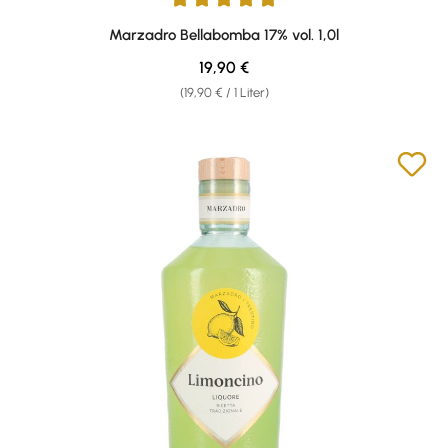
Durchschnittliche Bewertung von 4.92 von 5 Sternen
Marzadro Bellabomba 17% vol. 1,0l
Regulärer Preis:
19,90 €
(19,90 € / 1 Liter)