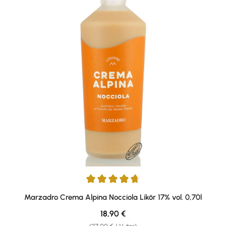
Durchschnittliche Bewertung von 4.79 von 5 Sternen
Marzadro Crema Alpina Nocciola Likör 17% vol. 0,70l
Regulärer Preis:
18,90 €