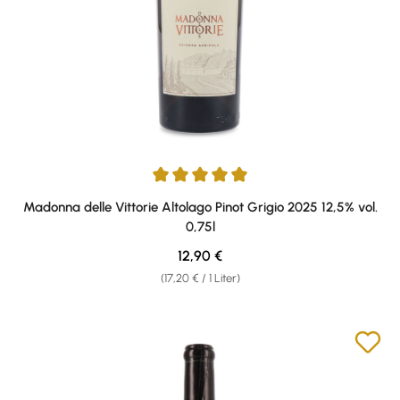
Durchschnittliche Bewertung von 5 von 5 Sternen
Madonna delle Vittorie Altolago Pinot Grigio 2025 12,5% vol.
0,75l
Regulärer Preis:
12,90 €
(17,20 € / 1 Liter)