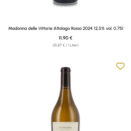
Madonna delle Vittorie Altolago Rosso 2024 12,5% vol. 0,75l
Regulärer Preis:
11,90 €
(15,87 € / 1 Liter)