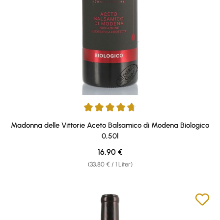
Durchschnittliche Bewertung von 4.8 von 5 Sternen
Madonna delle Vittorie Aceto Balsamico di Modena Biologico
0,50l
Regulärer Preis:
16,90 €
(33,80 € / 1 Liter)