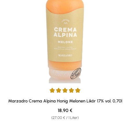
Durchschnittliche Bewertung von 5 von 5 Sternen
Marzadro Crema Alpina Honig Melonen Likör 17% vol. 0,70l
Regulärer Preis:
18,90 €
(27,00 € / 1 Liter)