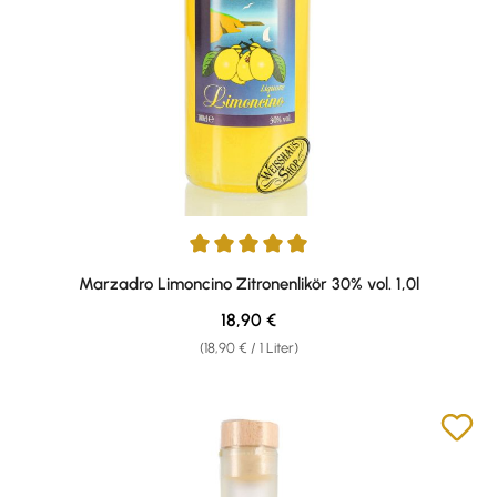
Durchschnittliche Bewertung von 4.91 von 5 Sternen
Marzadro Limoncino Zitronenlikör 30% vol. 1,0l
Regulärer Preis:
18,90 €
(18,90 € / 1 Liter)