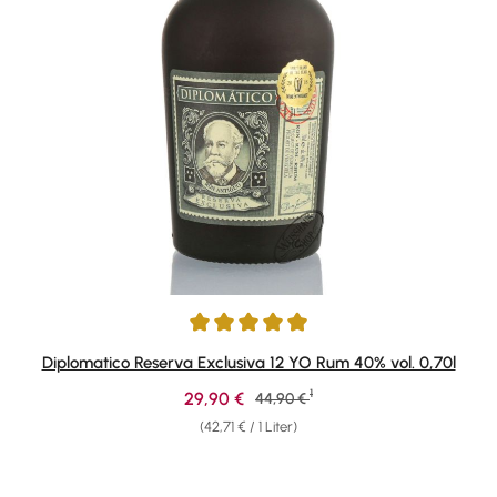
Durchschnittliche Bewertung von 4.9 von 5 Sternen
Diplomatico Reserva Exclusiva 12 YO Rum 40% vol. 0,70l
1
Verkaufspreis:
29,90 €
Regulärer Preis:
44,90 €
(42,71 € / 1 Liter)