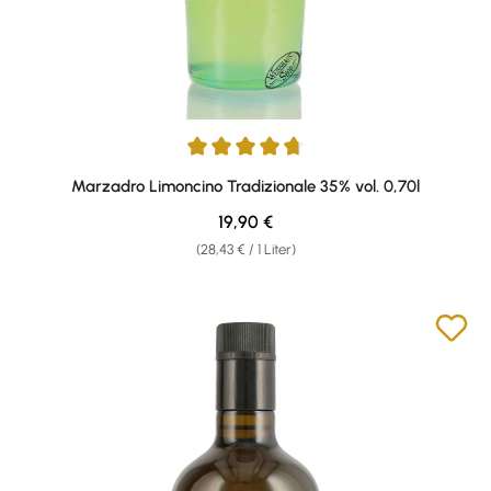
Durchschnittliche Bewertung von 4.75 von 5 Sternen
Marzadro Limoncino Tradizionale 35% vol. 0,70l
Regulärer Preis:
19,90 €
(28,43 € / 1 Liter)