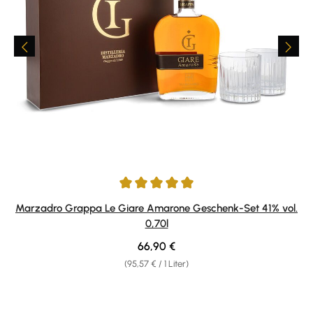
Durchschnittliche Bewertung von 4.91 von 5 Sternen
Marzadro Grappa Le Giare Amarone Geschenk-Set 41% vol.
0,70l
Regulärer Preis:
66,90 €
(95,57 € / 1 Liter)