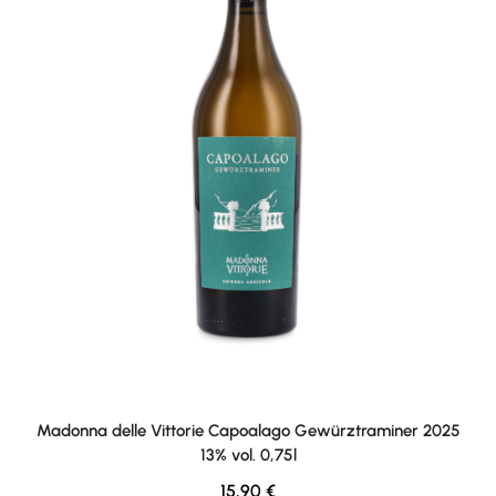
Madonna delle Vittorie Capoalago Gewürztraminer 2025
13% vol. 0,75l
Regulärer Preis:
15,90 €