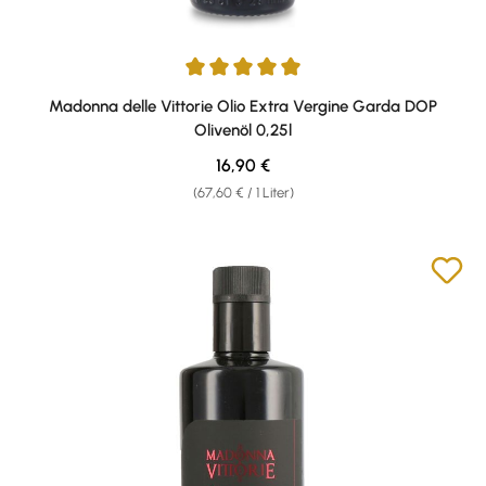
Durchschnittliche Bewertung von 5 von 5 Sternen
Madonna delle Vittorie Olio Extra Vergine Garda DOP
Olivenöl 0,25l
Regulärer Preis:
16,90 €
(67,60 € / 1 Liter)