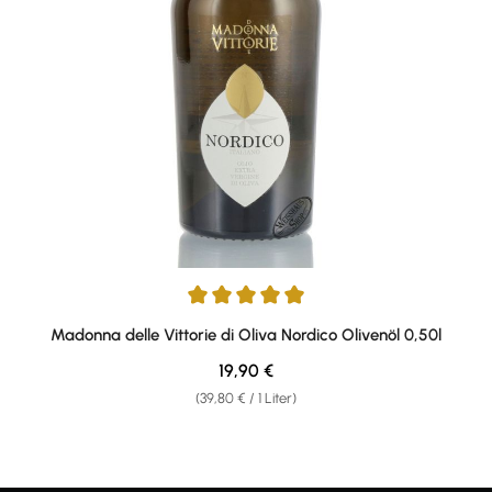
Durchschnittliche Bewertung von 4.93 von 5 Sternen
Madonna delle Vittorie di Oliva Nordico Olivenöl 0,50l
Regulärer Preis:
19,90 €
(39,80 € / 1 Liter)