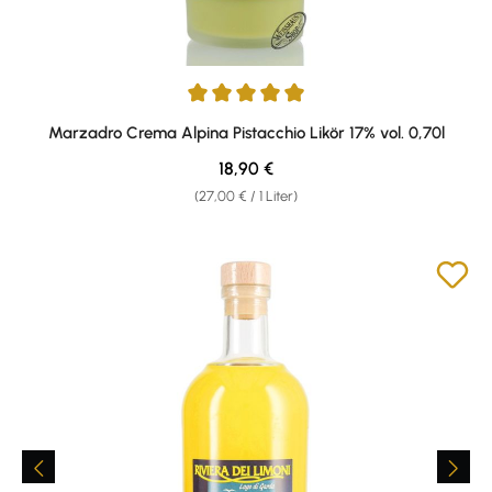
Durchschnittliche Bewertung von 4.92 von 5 Sternen
Marzadro Crema Alpina Pistacchio Likör 17% vol. 0,70l
Regulärer Preis:
18,90 €
(27,00 € / 1 Liter)