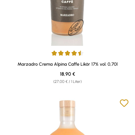
Durchschnittliche Bewertung von 4.38 von 5 Sternen
Marzadro Crema Alpina Caffe Likör 17% vol. 0,70l
Regulärer Preis:
18,90 €
(27,00 € / 1 Liter)