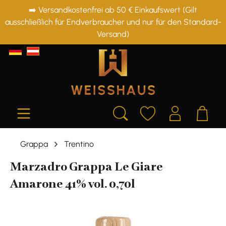
➡️ Versandkostenfrei ab 50 € Einkaufswert (Gilt
alt springen
ausschließlich für Endverbraucher und nur für den Standard-
Versand)
Grappa
Trentino
Marzadro Grappa Le Giare
Amarone 41% vol. 0,70l
Bildergalerie überspringen