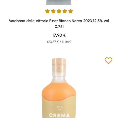
Durchschnittliche Bewertung von 5 von 5 Sternen
Madonna delle Vittorie Pinot Bianco Norea 2023 12,5% vol.
0,75l
Regulärer Preis:
17,90 €
(23,87 € / 1 Liter)