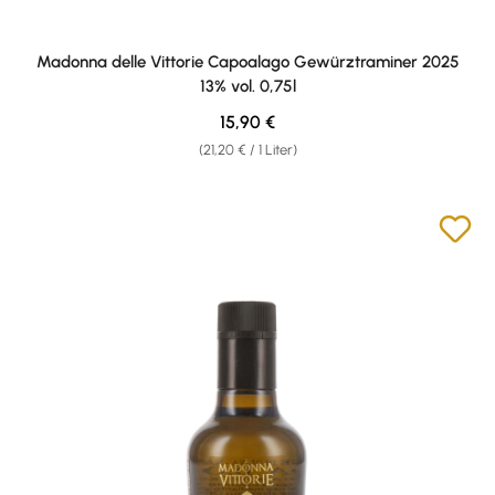
Madonna delle Vittorie Capoalago Gewürztraminer 2025
13% vol. 0,75l
Regulärer Preis:
15,90 €
(21,20 € / 1 Liter)