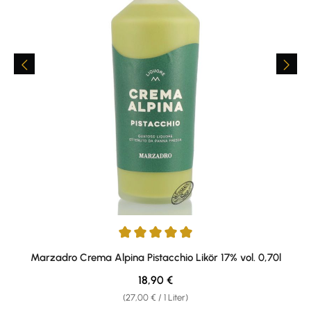
Durchschnittliche Bewertung von 4.92 von 5 Sternen
Marzadro Crema Alpina Pistacchio Likör 17% vol. 0,70l
Regulärer Preis:
18,90 €
(27,00 € / 1 Liter)