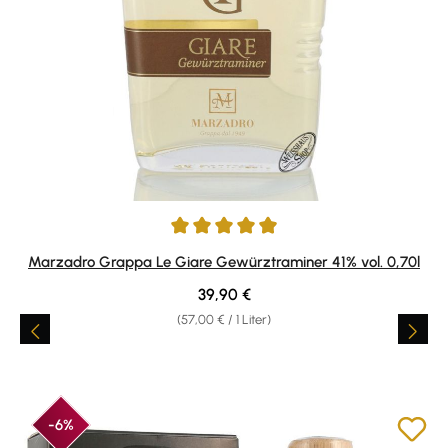
Durchschnittliche Bewertung von 4.9 von 5 Sternen
Marzadro Grappa Le Giare Gewürztraminer 41% vol. 0,70l
Regulärer Preis:
39,90 €
(57,00 € / 1 Liter)
-6%