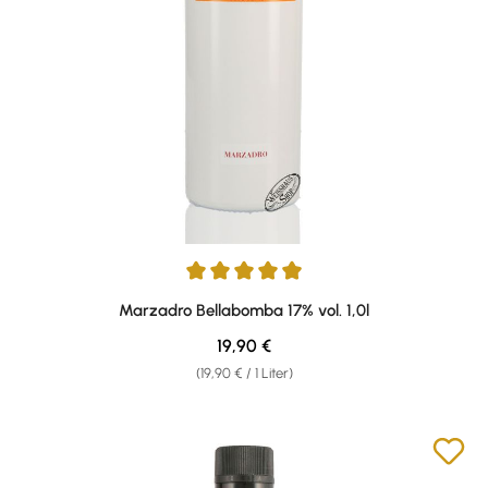
Durchschnittliche Bewertung von 4.92 von 5 Sternen
Marzadro Bellabomba 17% vol. 1,0l
Regulärer Preis:
19,90 €
(19,90 € / 1 Liter)