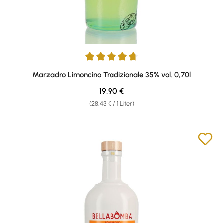
Durchschnittliche Bewertung von 4.75 von 5 Sternen
Marzadro Limoncino Tradizionale 35% vol. 0,70l
Regulärer Preis:
19,90 €
(28,43 € / 1 Liter)