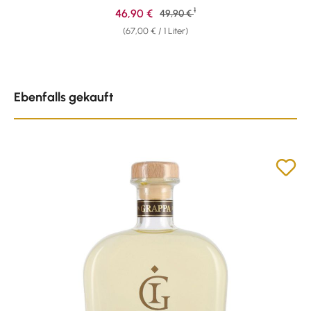
1
Verkaufspreis:
46,90 €
Regulärer Preis:
49,90 €
(67,00 € / 1 Liter)
Produktgalerie überspringen
Ebenfalls gekauft