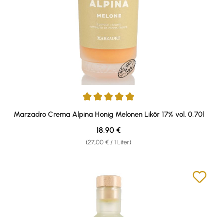
Durchschnittliche Bewertung von 5 von 5 Sternen
Marzadro Crema Alpina Honig Melonen Likör 17% vol. 0,70l
Regulärer Preis:
18,90 €
(27,00 € / 1 Liter)