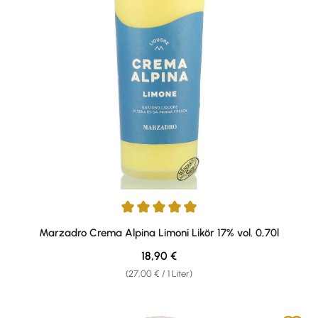
Durchschnittliche Bewertung von 4.89 von 5 Sternen
Marzadro Crema Alpina Limoni Likör 17% vol. 0,70l
Regulärer Preis:
18,90 €
(27,00 € / 1 Liter)