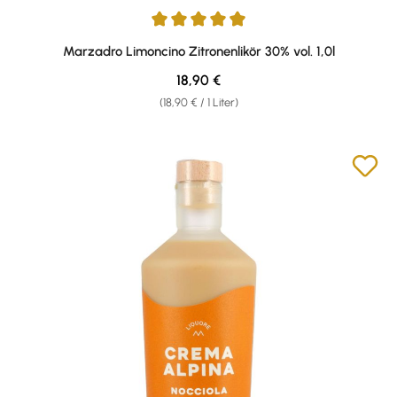
Durchschnittliche Bewertung von 4.91 von 5 Sternen
Marzadro Limoncino Zitronenlikör 30% vol. 1,0l
Regulärer Preis:
18,90 €
(18,90 € / 1 Liter)