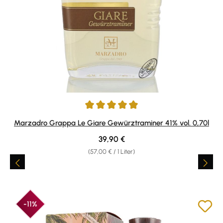
Durchschnittliche Bewertung von 4.9 von 5 Sternen
Marzadro Grappa Le Giare Gewürztraminer 41% vol. 0,70l
Regulärer Preis:
39,90 €
(57,00 € / 1 Liter)
-11%