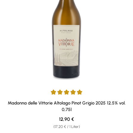
Durchschnittliche Bewertung von 5 von 5 Sternen
Madonna delle Vittorie Altolago Pinot Grigio 2025 12,5% vol.
0,75l
Regulärer Preis:
12,90 €
(17,20 € / 1 Liter)