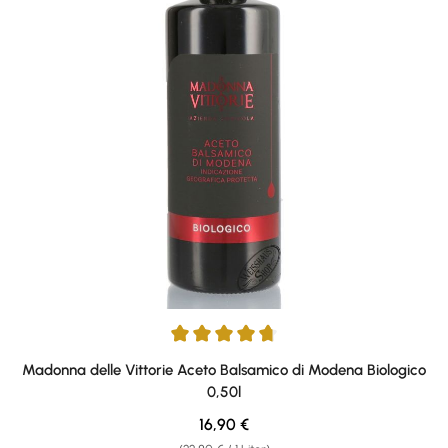
Durchschnittliche Bewertung von 4.8 von 5 Sternen
Madonna delle Vittorie Aceto Balsamico di Modena Biologico
0,50l
Regulärer Preis:
16,90 €