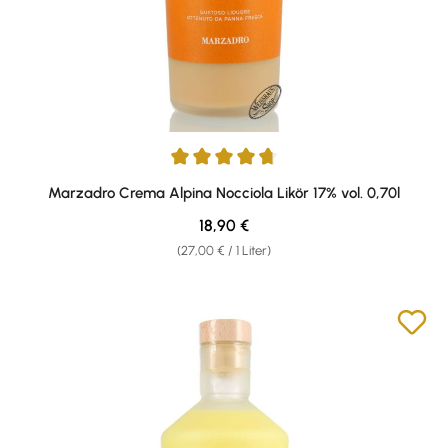
Durchschnittliche Bewertung von 4.79 von 5 Sternen
Marzadro Crema Alpina Nocciola Likör 17% vol. 0,70l
Regulärer Preis:
18,90 €
(27,00 € / 1 Liter)