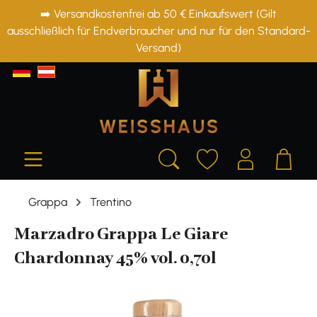
➡️ Versandkostenfrei ab 50 € Einkaufswert (Gilt
alt springen
ausschließlich für Endverbraucher und nur für den Standard-
Versand)
Grappa
Trentino
Marzadro Grappa Le Giare
Chardonnay 45% vol. 0,70l
Bildergalerie überspringen