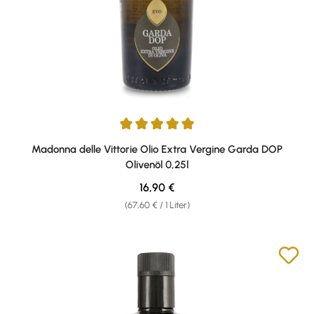
Durchschnittliche Bewertung von 5 von 5 Sternen
Madonna delle Vittorie Olio Extra Vergine Garda DOP
Olivenöl 0,25l
Regulärer Preis:
16,90 €
(67,60 € / 1 Liter)