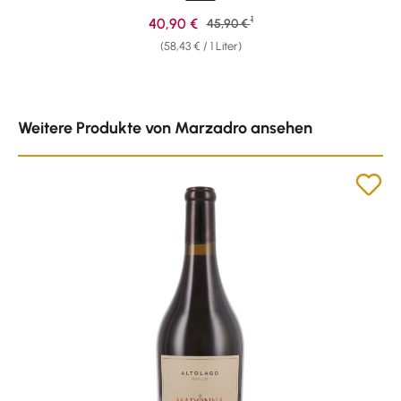
1
Verkaufspreis:
40,90 €
Regulärer Preis:
45,90 €
(58,43 € / 1 Liter)
Produktgalerie überspringen
Weitere Produkte von Marzadro ansehen