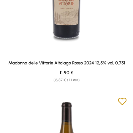
Madonna delle Vittorie Altolago Rosso 2024 12,5% vol. 0,75l
Regulärer Preis:
11,90 €
(15,87 € / 1 Liter)