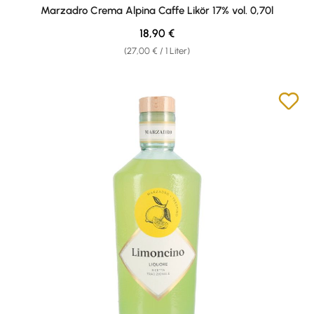
Durchschnittliche Bewertung von 4.38 von 5 Sternen
Marzadro Crema Alpina Caffe Likör 17% vol. 0,70l
Regulärer Preis:
18,90 €
(27,00 € / 1 Liter)