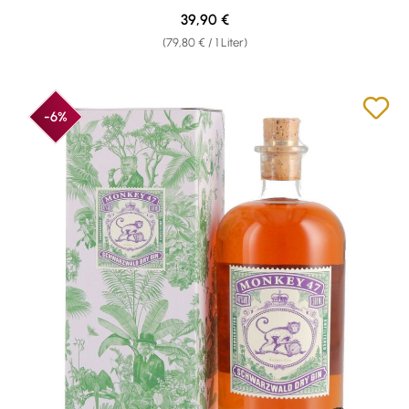
Regulärer Preis:
39,90 €
(79,80 € / 1 Liter)
-6%