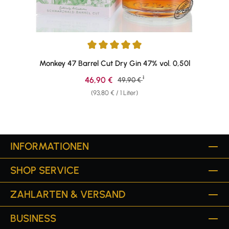
Durchschnittliche Bewertung von 4.93 von 5 Sternen
Monkey 47 Barrel Cut Dry Gin 47% vol. 0,50l
1
Verkaufspreis:
46,90 €
Regulärer Preis:
49,90 €
(93,80 € / 1 Liter)
INFORMATIONEN
SHOP SERVICE
ZAHLARTEN & VERSAND
BUSINESS