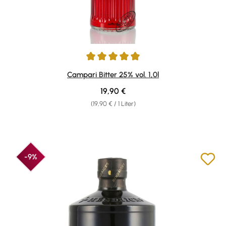
Durchschnittliche Bewertung von 4.92 von 5 Sternen
Campari Bitter 25% vol. 1,0l
Regulärer Preis:
19,90 €
(19,90 € / 1 Liter)
-9%