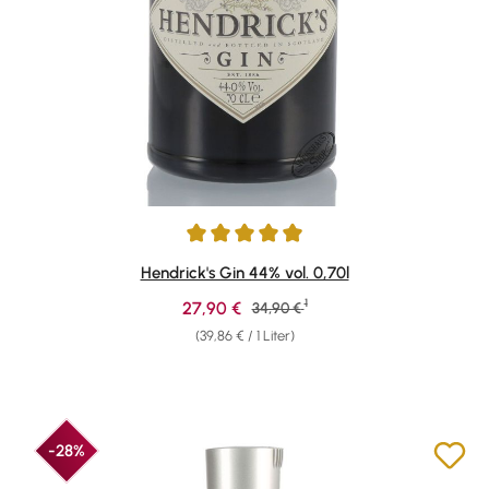
Durchschnittliche Bewertung von 4.88 von 5 Sternen
Hendrick's Gin 44% vol. 0,70l
1
Verkaufspreis:
27,90 €
Regulärer Preis:
34,90 €
(39,86 € / 1 Liter)
-28%