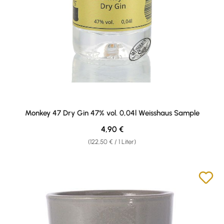
Monkey 47 Dry Gin 47% vol. 0,04l Weisshaus Sample
Regulärer Preis:
4,90 €
(122,50 € / 1 Liter)