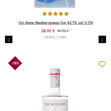
Durchschnittliche Bewertung von 4.91 von 5 Sternen
Gin Mare Mediterranean Gin 42,7% vol. 0,70l
1
Verkaufspreis:
28,90 €
Regulärer Preis:
39,90 €
(41,29 € / 1 Liter)
-18%