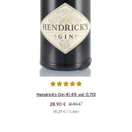
Durchschnittliche Bewertung von 4.89 von 5 Sternen
Hendrick's Gin 41,4% vol. 0,70l
1
Verkaufspreis:
28,90 €
Regulärer Preis:
31,90 €
(41,29 € / 1 Liter)