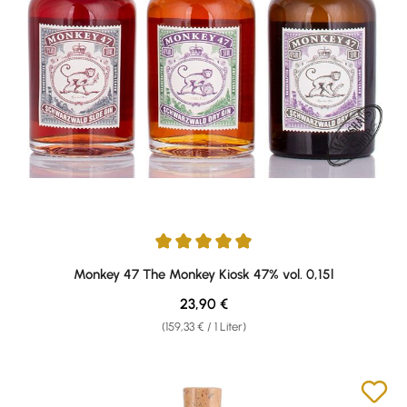
Durchschnittliche Bewertung von 4.92 von 5 Sternen
Monkey 47 The Monkey Kiosk 47% vol. 0,15l
Regulärer Preis:
23,90 €
(159,33 € / 1 Liter)