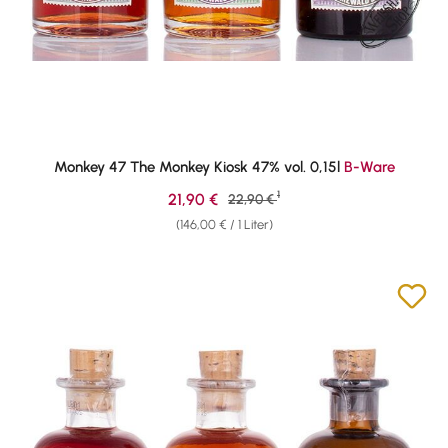
Monkey 47 The Monkey Kiosk 47% vol. 0,15l
B-Ware
1
Verkaufspreis:
21,90 €
Regulärer Preis:
22,90 €
(146,00 € / 1 Liter)