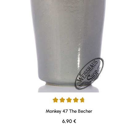
Durchschnittliche Bewertung von 4.72 von 5 Sternen
Monkey 47 The Becher
Regulärer Preis:
6,90 €