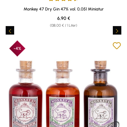
Durchschnittliche Bewertung von 4.61 von 5 Sternen
Monkey 47 Dry Gin 47% vol. 0,05l Miniatur
Regulärer Preis:
6,90 €
(138,00 € / 1 Liter)
-4%