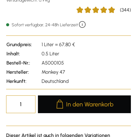
Versandgewicht: 0.9 kg
(344)
Durchschnittliche Bewertun
Sofort verfügbar, 24-48h Lieferzeit
Grundpreis:
1 Liter = 67,80 €
Inhalt:
0.5 Liter
Bestell-Nr.:
A5000105
Hersteller:
Monkey 47
Herkunft:
Deutschland
Produkt Anzahl: Gib den gewünscht
In den Warenkorb
Dieser Artikel ist auch in folgenden Variationen