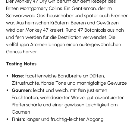
Der Monkey 47 Dry Gin beruht auf dem Rezept des
Briten Montgomery Collins. Ein Gentleman, der im
Schwarzwald Gasthausinhaber und später auch Brenner
war. Aus heimischen Kräutern, Beeren und Gewürzen
wird der Monkey 47 kreiert. Rund 47 Botanicals aus nah
und fern werden für die Destillation verwendet. Die
vielfältigen Aromen bringen einen außergewöhnlichen
Genuss hervor.
Tasting Notes
Nase:
facettenreiche Bandbreite an Düften,
Zitrusfrüchte, florale Töne und mannigfaltige Gewürze
Gaumen:
leicht und weich, mit fein justierten
Fruchtnoten, wohldosierter Würze, gut akzentuierter
Pfefferschärfe und einer gewissen Leichtigkeit am
Gaumen
Finish:
langer und fruchtig-leichter Abgang