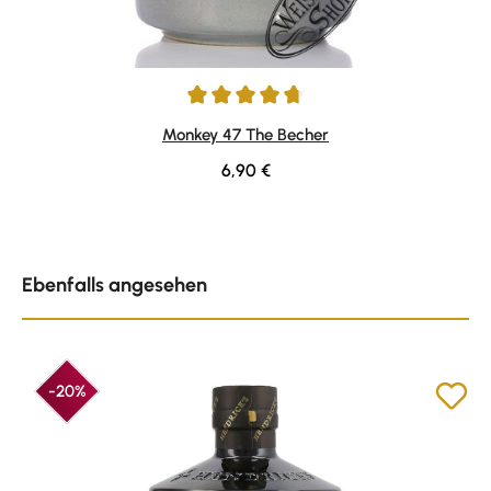
Durchschnittliche Bewertung von 4.72 von 5 Sternen
Monkey 47 The Becher
Regulärer Preis:
6,90 €
Produktgalerie überspringen
Ebenfalls angesehen
-20%