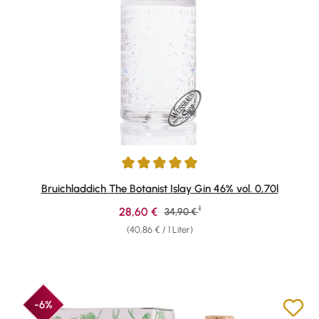
Durchschnittliche Bewertung von 4.89 von 5 Sternen
Bruichladdich The Botanist Islay Gin 46% vol. 0,70l
1
Verkaufspreis:
28,60 €
Regulärer Preis:
34,90 €
(40,86 € / 1 Liter)
-6%