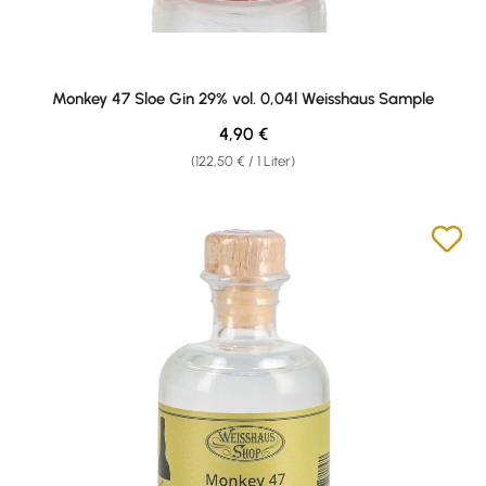
Monkey 47 Sloe Gin 29% vol. 0,04l Weisshaus Sample
Regulärer Preis:
4,90 €
(122,50 € / 1 Liter)