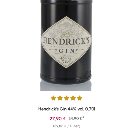
Durchschnittliche Bewertung von 4.88 von 5 Sternen
Hendrick's Gin 44% vol. 0,70l
1
Verkaufspreis:
27,90 €
Regulärer Preis:
34,90 €
(39,86 € / 1 Liter)