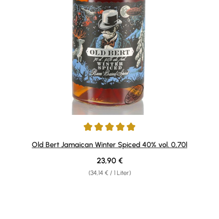
Durchschnittliche Bewertung von 5 von 5 Sternen
Old Bert Jamaican Winter Spiced 40% vol. 0,70l
Regulärer Preis:
23,90 €
(34,14 € / 1 Liter)