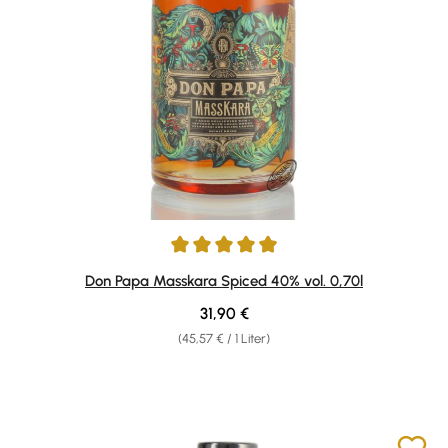
Durchschnittliche Bewertung von 4.89 von 5 Sternen
Don Papa Masskara Spiced 40% vol. 0,70l
Regulärer Preis:
31,90 €
(45,57 € / 1 Liter)