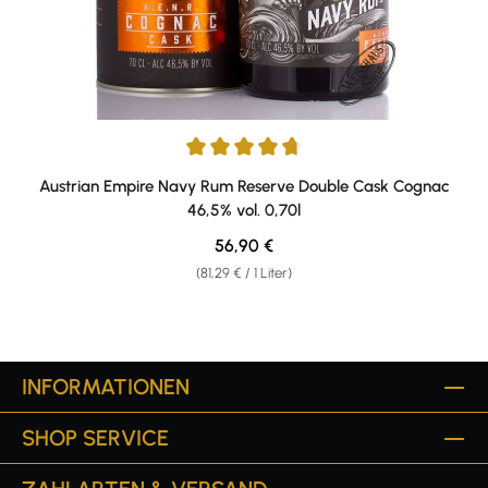
Durchschnittliche Bewertung von 4.86 von 5 Sternen
Austrian Empire Navy Rum Reserve Double Cask Cognac
46,5% vol. 0,70l
Regulärer Preis:
56,90 €
(81,29 € / 1 Liter)
INFORMATIONEN
SHOP SERVICE