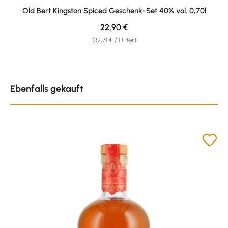
Durchschnittliche Bewertung von 5 von 5 Sternen
Old Bert Kingston Spiced Geschenk-Set 40% vol. 0,70l
Regulärer Preis:
22,90 €
(32,71 € / 1 Liter)
Produktgalerie überspringen
Ebenfalls gekauft