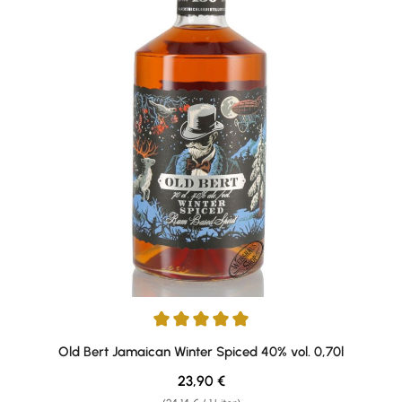
Durchschnittliche Bewertung von 5 von 5 Sternen
Old Bert Jamaican Winter Spiced 40% vol. 0,70l
Regulärer Preis:
23,90 €