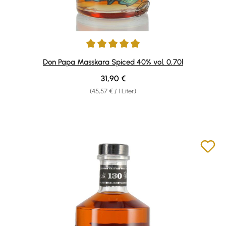
Durchschnittliche Bewertung von 4.89 von 5 Sternen
Don Papa Masskara Spiced 40% vol. 0,70l
Regulärer Preis:
31,90 €
(45,57 € / 1 Liter)