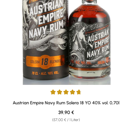
Durchschnittliche Bewertung von 4.81 von 5 Sternen
Austrian Empire Navy Rum Solera 18 YO 40% vol. 0,70l
Regulärer Preis:
39,90 €
(57,00 € / 1 Liter)