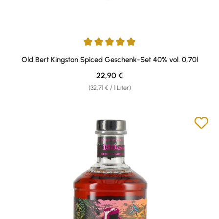
Durchschnittliche Bewertung von 5 von 5 Sternen
Old Bert Kingston Spiced Geschenk-Set 40% vol. 0,70l
Regulärer Preis:
22,90 €
(32,71 € / 1 Liter)