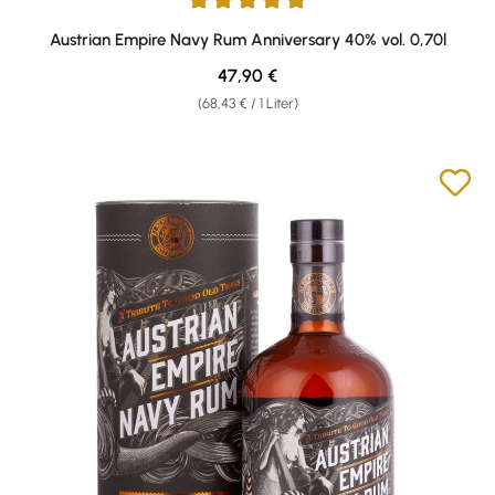
Durchschnittliche Bewertung von 4.88 von 5 Sternen
Austrian Empire Navy Rum Anniversary 40% vol. 0,70l
Regulärer Preis:
47,90 €
(68,43 € / 1 Liter)