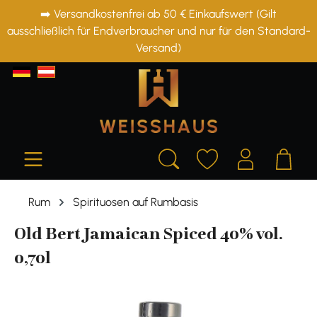
➡️ Versandkostenfrei ab 50 € Einkaufswert (Gilt
alt springen
ausschließlich für Endverbraucher und nur für den Standard-
Versand)
Rum
Spirituosen auf Rumbasis
Old Bert Jamaican Spiced 40% vol.
0,70l
Bildergalerie überspringen