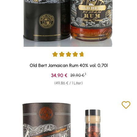
Durchschnittliche Bewertung von 4.78 von 5 Sternen
Old Bert Jamaican Rum 40% vol. 0,70l
1
Verkaufspreis:
34,90 €
Regulärer Preis:
39,90 €
(49,86 € / 1 Liter)