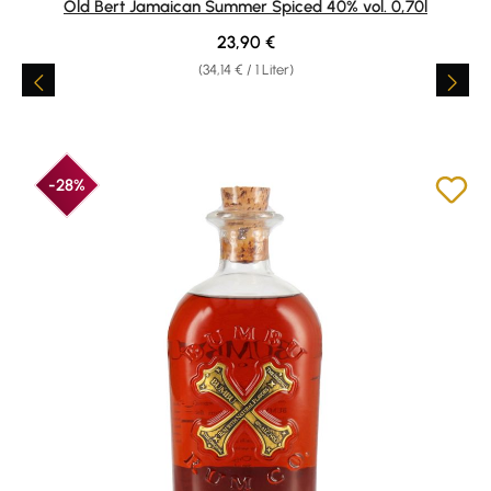
Old Bert Jamaican Summer Spiced 40% vol. 0,70l
Regulärer Preis:
23,90 €
(34,14 € / 1 Liter)
-28%