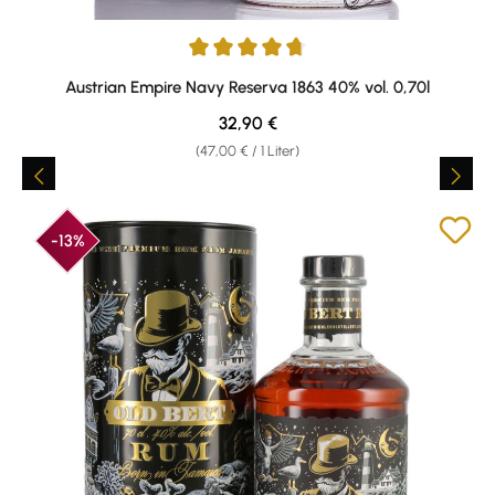
Durchschnittliche Bewertung von 4.84 von 5 Sternen
Austrian Empire Navy Reserva 1863 40% vol. 0,70l
Regulärer Preis:
32,90 €
(47,00 € / 1 Liter)
-13%