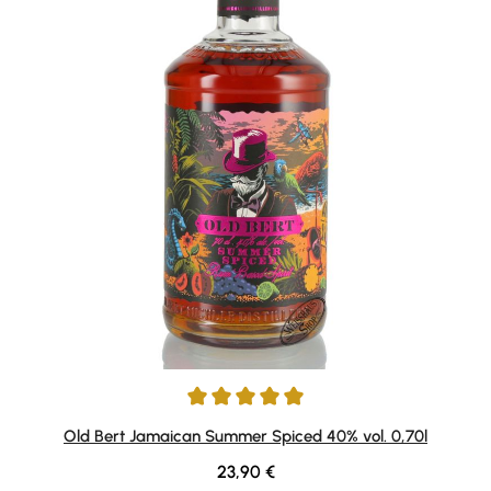
Durchschnittliche Bewertung von 5 von 5 Sternen
Old Bert Jamaican Summer Spiced 40% vol. 0,70l
Regulärer Preis:
23,90 €