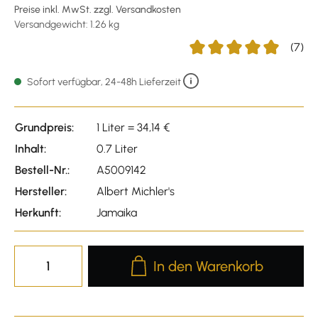
Preise inkl. MwSt. zzgl. Versandkosten
Versandgewicht: 1.26 kg
(7)
Durchschnittliche Bewert
Sofort verfügbar, 24-48h Lieferzeit
Grundpreis:
1 Liter = 34,14 €
Inhalt:
0.7 Liter
Bestell-Nr.:
A5009142
Hersteller:
Albert Michler's
Herkunft:
Jamaika
Produkt Anzahl: Gib den gewünscht
In den Warenkorb