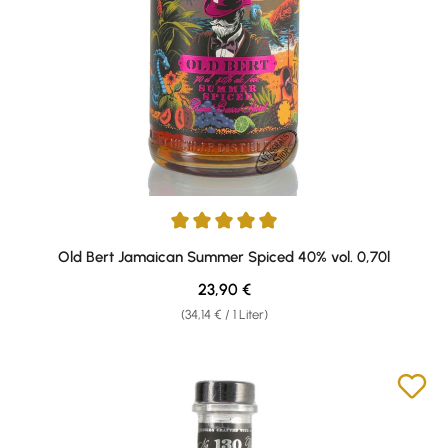
Durchschnittliche Bewertung von 5 von 5 Sternen
Old Bert Jamaican Summer Spiced 40% vol. 0,70l
Regulärer Preis:
23,90 €
(34,14 € / 1 Liter)