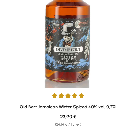
Durchschnittliche Bewertung von 5 von 5 Sternen
Old Bert Jamaican Winter Spiced 40% vol. 0,70l
Regulärer Preis:
23,90 €
(34,14 € / 1 Liter)