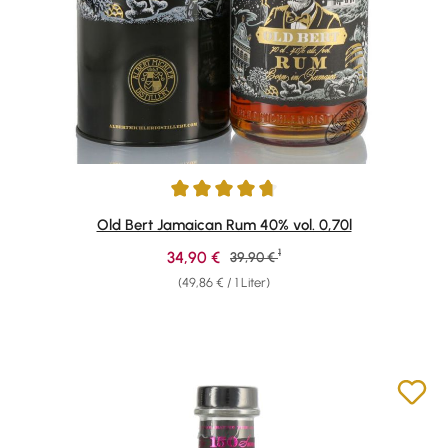
Durchschnittliche Bewertung von 4.78 von 5 Sternen
Old Bert Jamaican Rum 40% vol. 0,70l
1
Verkaufspreis:
34,90 €
Regulärer Preis:
39,90 €
(49,86 € / 1 Liter)