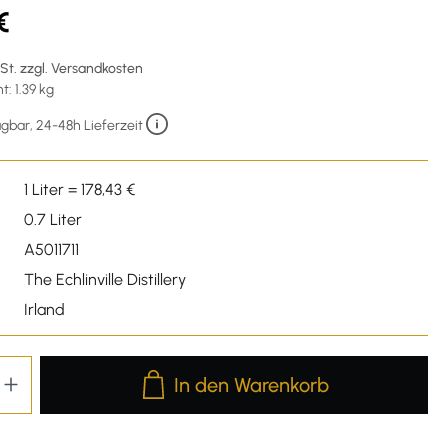
€
wSt. zzgl. Versandkosten
: 1.39 kg
gbar, 24-48h Lieferzeit
1 Liter = 178,43 €
0.7 Liter
A5011711
The Echlinville Distillery
Irland
Produkt Anzahl: Gib den gewünschten We
In den Warenkorb