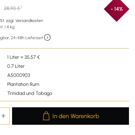
€
1
28,90 €
- 14%
wSt. zzgl. Versandkosten
: 1.4 kg
gbar, 24-48h Lieferzeit
1 Liter = 35,57 €
0.7 Liter
A5000903
Plantation Rum
Trinidad und Tobago
Produkt Anzahl: Gib den gewünschten We
In den Warenkorb