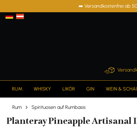
➡️ Versandkostenfrei ab 50
springen
Zur Hauptnavigation springen
Versandk
RUM
WHISKY
LIKÖR
GIN
WEIN & SCH
Rum
Spirituosen auf Rumbasis
Planteray Pineapple Artisanal I