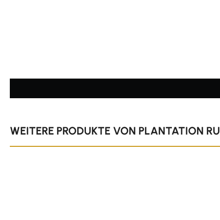
Durchschnittliche Bewertung von 4.86 von 5 Sternen
Produktgalerie überspringen
WEITERE PRODUKTE VON PLANTATION R