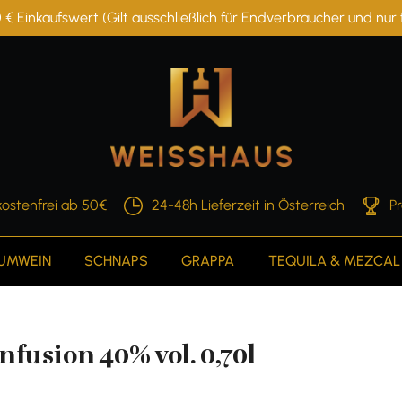
 € Einkaufswert (Gilt ausschließlich für Endverbraucher und nu
ostenfrei ab 50€
24-48h Lieferzeit in Österreich
P
AUMWEIN
SCHNAPS
GRAPPA
TEQUILA & MEZCAL
nfusion 40% vol. 0,70l