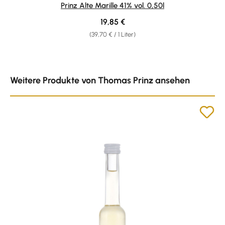
Durchschnittliche Bewertung von 4.96 von 5 Sternen
Prinz Alte Marille 41% vol. 0,50l
Regulärer Preis:
19,85 €
(39,70 € / 1 Liter)
Produktgalerie überspringen
Weitere Produkte von Thomas Prinz ansehen