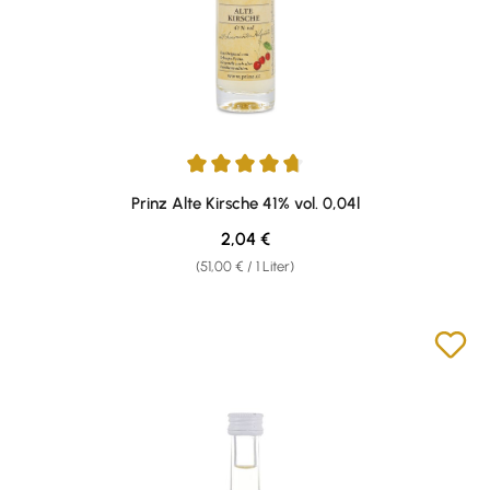
Durchschnittliche Bewertung von 4.87 von 5 Sternen
Prinz Alte Kirsche 41% vol. 0,04l
Regulärer Preis:
2,04 €
(51,00 € / 1 Liter)