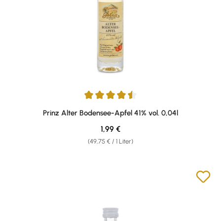
Durchschnittliche Bewertung von 4.43 von 5 Sternen
Prinz Alter Bodensee-Apfel 41% vol. 0,04l
Regulärer Preis:
1,99 €
(49,75 € / 1 Liter)