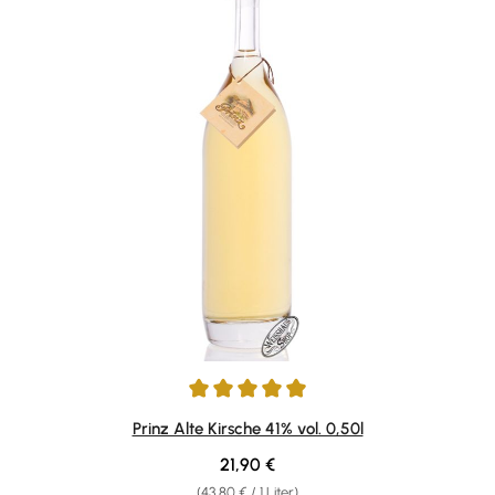
Durchschnittliche Bewertung von 4.9 von 5 Sternen
Prinz Alte Kirsche 41% vol. 0,50l
Regulärer Preis:
21,90 €
(43,80 € / 1 Liter)