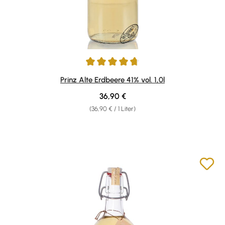
Durchschnittliche Bewertung von 4.86 von 5 Sternen
Prinz Alte Erdbeere 41% vol. 1,0l
Regulärer Preis:
36,90 €
(36,90 € / 1 Liter)