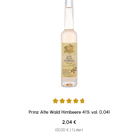
Durchschnittliche Bewertung von 4.75 von 5 Sternen
Prinz Alte Wald Himbeere 41% vol. 0,04l
Regulärer Preis:
2,04 €
(51,00 € / 1 Liter)