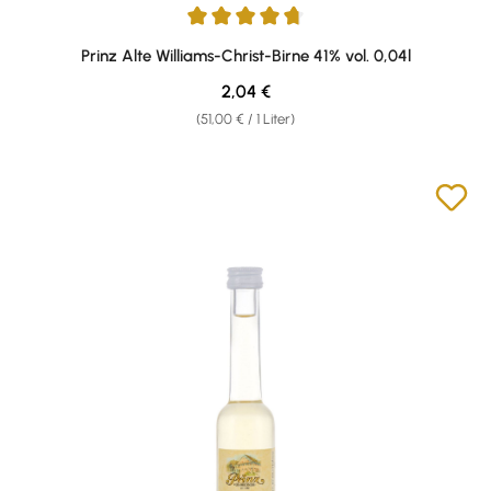
Durchschnittliche Bewertung von 4.75 von 5 Sternen
Prinz Alte Williams-Christ-Birne 41% vol. 0,04l
Regulärer Preis:
2,04 €
(51,00 € / 1 Liter)