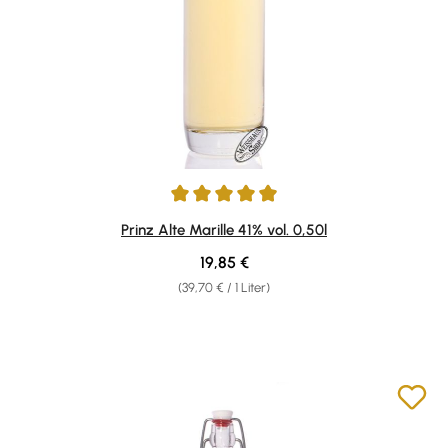
Durchschnittliche Bewertung von 4.96 von 5 Sternen
Prinz Alte Marille 41% vol. 0,50l
Regulärer Preis:
19,85 €
(39,70 € / 1 Liter)