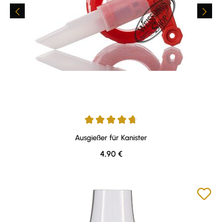
Durchschnittliche Bewertung von 4.76 von 5 Sternen
Ausgießer für Kanister
Regulärer Preis:
4,90 €