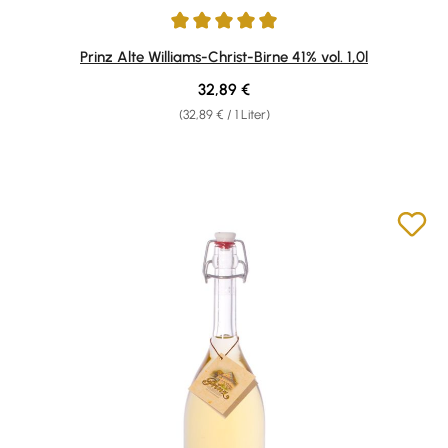
Durchschnittliche Bewertung von 4.95 von 5 Sternen
Prinz Alte Williams-Christ-Birne 41% vol. 1,0l
Regulärer Preis:
32,89 €
(32,89 € / 1 Liter)