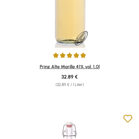
Durchschnittliche Bewertung von 4.96 von 5 Sternen
Prinz Alte Marille 41% vol. 1,0l
Regulärer Preis:
32,89 €
(32,89 € / 1 Liter)