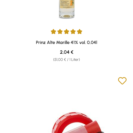
Durchschnittliche Bewertung von 4.89 von 5 Sternen
Prinz Alte Marille 41% vol. 0,04l
Regulärer Preis:
2,04 €
(51,00 € / 1 Liter)