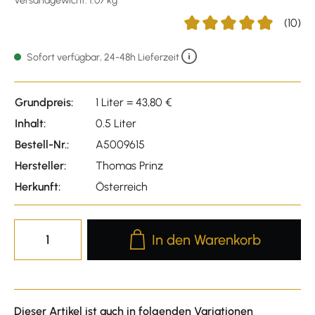
Versandgewicht: 1.07 kg
(10)
Durchschnittliche Bewertu
Sofort verfügbar, 24-48h Lieferzeit
Grundpreis:
1 Liter = 43,80 €
Inhalt:
0.5 Liter
Bestell-Nr.:
A5009615
Hersteller:
Thomas Prinz
Herkunft:
Österreich
Produkt Anzahl: Gib den gewünscht
In den Warenkorb
Dieser Artikel ist auch in folgenden Variationen