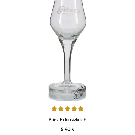
Durchschnittliche Bewertung von 5 von 5 Sternen
Prinz Exklusivkelch
Regulärer Preis:
5,90 €