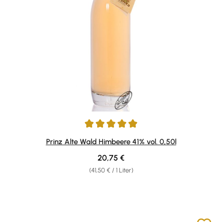
Durchschnittliche Bewertung von 4.88 von 5 Sternen
Prinz Alte Wald Himbeere 41% vol. 0,50l
Regulärer Preis:
20,75 €
(41,50 € / 1 Liter)