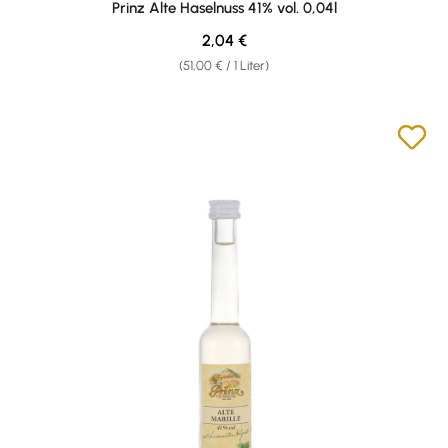
Prinz Alte Haselnuss 41% vol. 0,04l
Regulärer Preis:
2,04 €
(51,00 € / 1 Liter)