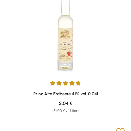
Durchschnittliche Bewertung von 4.67 von 5 Sternen
Prinz Alte Erdbeere 41% vol. 0,04l
Regulärer Preis:
2,04 €
(51,00 € / 1 Liter)