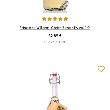
Durchschnittliche Bewertung von 4.95 von 5 Sternen
Prinz Alte Williams-Christ-Birne 41% vol. 1,0l
Regulärer Preis:
32,89 €
(32,89 € / 1 Liter)