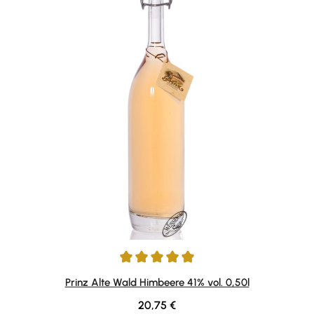
Durchschnittliche Bewertung von 4.88 von 5 Sternen
Prinz Alte Wald Himbeere 41% vol. 0,50l
Regulärer Preis:
20,75 €