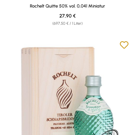
Durchschnittliche Bewertung von 5 von 5 Sternen
Rochelt Quitte 50% vol. 0,04l Miniatur
Regulärer Preis:
27,90 €
(697,50 € / 1 Liter)