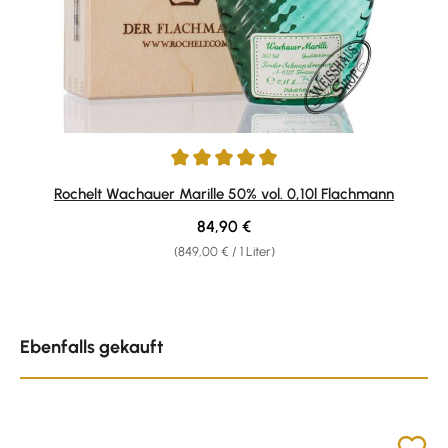
Durchschnittliche Bewertung von 4.93 von 5 Sternen
Rochelt Wachauer Marille 50% vol. 0,10l Flachmann
Regulärer Preis:
84,90 €
(849,00 € / 1 Liter)
Produktgalerie überspringen
Ebenfalls gekauft