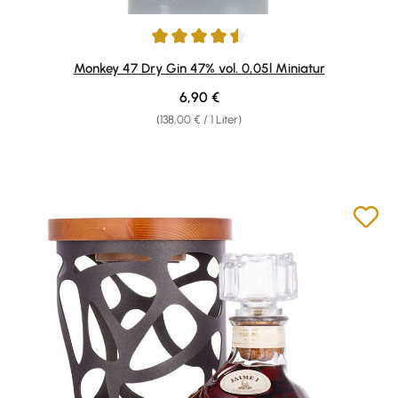
Durchschnittliche Bewertung von 4.61 von 5 Sternen
Monkey 47 Dry Gin 47% vol. 0,05l Miniatur
Regulärer Preis:
6,90 €
(138,00 € / 1 Liter)