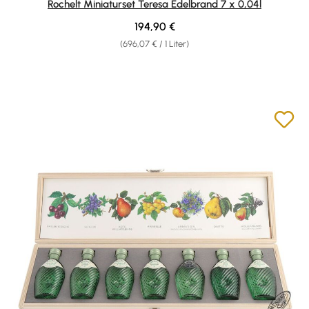
Rochelt Miniaturset Teresa Edelbrand 7 x 0,04l
Regulärer Preis:
194,90 €
(696,07 € / 1 Liter)