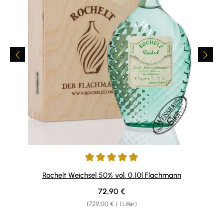
Durchschnittliche Bewertung von 5 von 5 Sternen
Rochelt Weichsel 50% vol. 0,10l Flachmann
Regulärer Preis:
72,90 €
(729,00 € / 1 Liter)