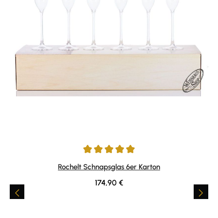
Durchschnittliche Bewertung von 5 von 5 Sternen
Rochelt Schnapsglas 6er Karton
Regulärer Preis:
174,90 €