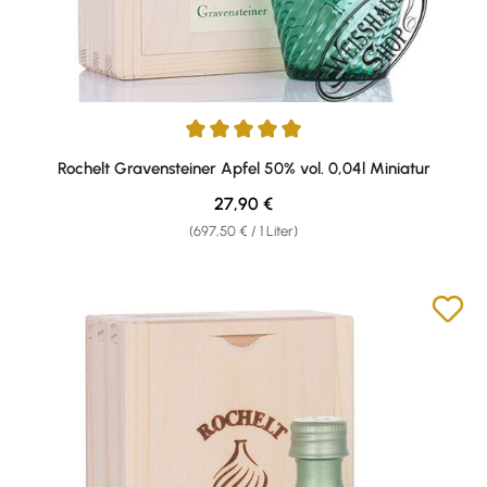
Durchschnittliche Bewertung von 5 von 5 Sternen
Rochelt Gravensteiner Apfel 50% vol. 0,04l Miniatur
Regulärer Preis:
27,90 €
(697,50 € / 1 Liter)