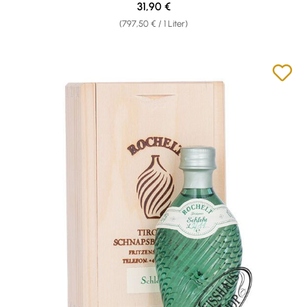
Regulärer Preis:
31,90 €
(797,50 € / 1 Liter)