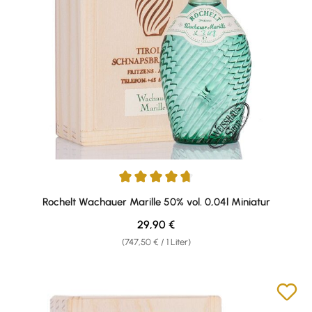
Durchschnittliche Bewertung von 4.71 von 5 Sternen
Rochelt Wachauer Marille 50% vol. 0,04l Miniatur
Regulärer Preis:
29,90 €
(747,50 € / 1 Liter)