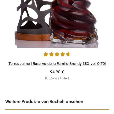
Durchschnittliche Bewertung von 4.85 von 5 Sternen
Torres Jaime I Reserva de la Familia Brandy 38% vol. 0,70l
Regulärer Preis:
94,90 €
(135,57 € / 1 Liter)
Produktgalerie überspringen
Weitere Produkte von Rochelt ansehen