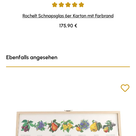
Durchschnittliche Bewertung von 5 von 5 Sternen
Rochelt Schnapsglas 6er Karton mit Farbrand
Regulärer Preis:
175,90 €
Produktgalerie überspringen
Ebenfalls angesehen