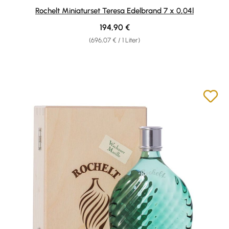
Durchschnittliche Bewertung von 4.67 von 5 Sternen
Rochelt Miniaturset Teresa Edelbrand 7 x 0,04l
Regulärer Preis:
194,90 €
(696,07 € / 1 Liter)