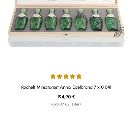
Durchschnittliche Bewertung von 5 von 5 Sternen
Rochelt Miniaturset Annia Edelbrand 7 x 0,04l
Regulärer Preis:
194,90 €
(696,07 € / 1 Liter)