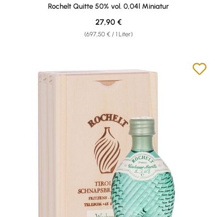
Durchschnittliche Bewertung von 5 von 5 Sternen
Rochelt Quitte 50% vol. 0,04l Miniatur
Regulärer Preis:
27,90 €
(697,50 € / 1 Liter)