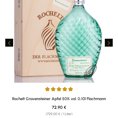
Durchschnittliche Bewertung von 5 von 5 Sternen
Rochelt Gravensteiner Apfel 50% vol. 0,10l Flachmann
Regulärer Preis:
72,90 €
(729,00 € / 1 Liter)