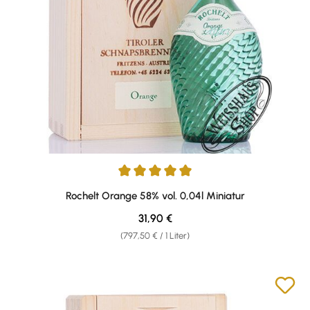
Durchschnittliche Bewertung von 5 von 5 Sternen
Rochelt Orange 58% vol. 0,04l Miniatur
Regulärer Preis:
31,90 €
(797,50 € / 1 Liter)