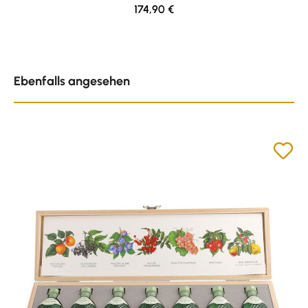
Regulärer Preis:
174,90 €
Produktgalerie überspringen
Ebenfalls angesehen