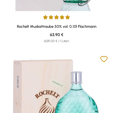
Durchschnittliche Bewertung von 5 von 5 Sternen
Rochelt Muskattraube 50% vol. 0,10l Flachmann
Regulärer Preis:
63,90 €
(639,00 € / 1 Liter)