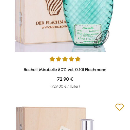
Durchschnittliche Bewertung von 5 von 5 Sternen
Rochelt Mirabelle 50% vol. 0,10l Flachmann
Regulärer Preis:
72,90 €
(729,00 € / 1 Liter)