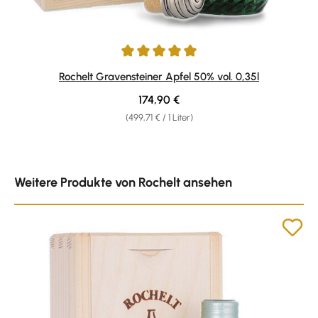
Durchschnittliche Bewertung von 5 von 5 Sternen
Rochelt Gravensteiner Apfel 50% vol. 0,35l
Regulärer Preis:
174,90 €
(499,71 € / 1 Liter)
Produktgalerie überspringen
Weitere Produkte von Rochelt ansehen