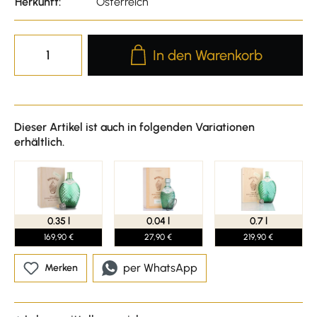
Herkunft:
Österreich
Produkt Anzahl: Gib den gewünscht
In den Warenkorb
Dieser Artikel ist auch in folgenden Variationen
erhältlich.
0.35 l
0.04 l
0.7 l
169,90 €
27,90 €
219,90 €
per WhatsApp
Merken