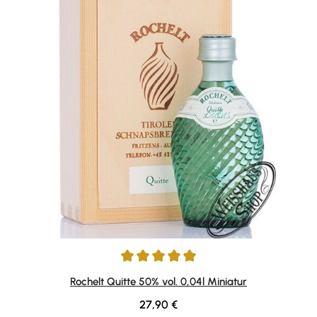
Durchschnittliche Bewertung von 5 von 5 Sternen
Rochelt Quitte 50% vol. 0,04l Miniatur
Regulärer Preis:
27,90 €