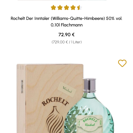
Durchschnittliche Bewertung von 4.5 von 5 Sternen
Rochelt Der Inntaler (Williams-Quitte-Himbeere) 50% vol.
0,10l Flachmann
Regulärer Preis:
72,90 €
(729,00 € / 1 Liter)