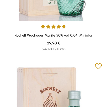
Durchschnittliche Bewertung von 4.71 von 5 Sternen
Rochelt Wachauer Marille 50% vol. 0,04l Miniatur
Regulärer Preis:
29,90 €
(747,50 € / 1 Liter)