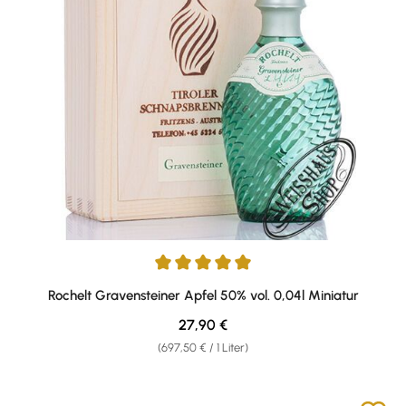
Durchschnittliche Bewertung von 5 von 5 Sternen
Rochelt Gravensteiner Apfel 50% vol. 0,04l Miniatur
Regulärer Preis:
27,90 €
(697,50 € / 1 Liter)