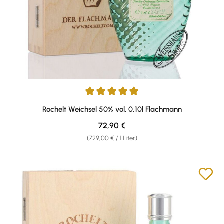
Durchschnittliche Bewertung von 5 von 5 Sternen
Rochelt Weichsel 50% vol. 0,10l Flachmann
Regulärer Preis:
72,90 €
(729,00 € / 1 Liter)