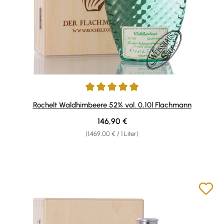
Durchschnittliche Bewertung von 5 von 5 Sternen
Rochelt Waldhimbeere 52% vol. 0,10l Flachmann
Regulärer Preis:
146,90 €
(1.469,00 € / 1 Liter)