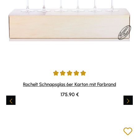
Durchschnittliche Bewertung von 5 von 5 Sternen
Rochelt Schnapsglas 6er Karton mit Farbrand
Regulärer Preis:
175,90 €