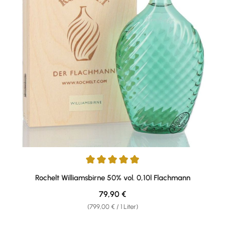
Durchschnittliche Bewertung von 5 von 5 Sternen
Rochelt Williamsbirne 50% vol. 0,10l Flachmann
Regulärer Preis:
79,90 €
(799,00 € / 1 Liter)