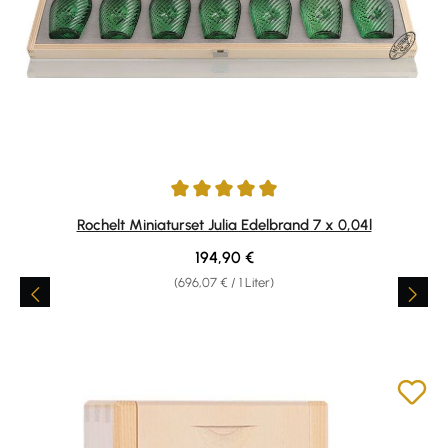
Durchschnittliche Bewertung von 5 von 5 Sternen
Rochelt Miniaturset Julia Edelbrand 7 x 0,04l
Regulärer Preis:
194,90 €
(696,07 € / 1 Liter)