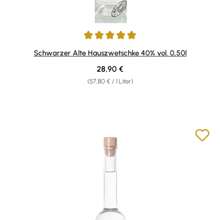
Durchschnittliche Bewertung von 4.9 von 5 Sternen
Schwarzer Alte Hauszwetschke 40% vol. 0,50l
Regulärer Preis:
28,90 €
(57,80 € / 1 Liter)