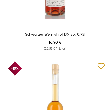
Schwarzer Wermut rot 17% vol. 0,75l
Regulärer Preis:
16,90 €
(22,53 € / 1 Liter)
-15%