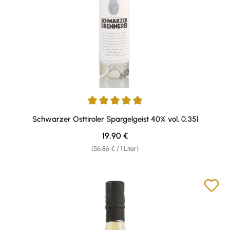
Durchschnittliche Bewertung von 5 von 5 Sternen
Schwarzer Osttiroler Spargelgeist 40% vol. 0,35l
Regulärer Preis:
19,90 €
(56,86 € / 1 Liter)