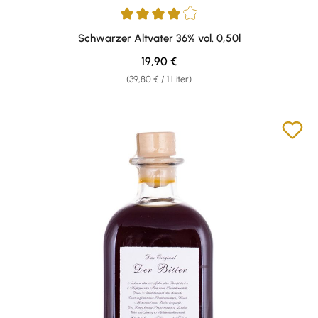
Durchschnittliche Bewertung von 4 von 5 Sternen
Schwarzer Altvater 36% vol. 0,50l
Regulärer Preis:
19,90 €
(39,80 € / 1 Liter)