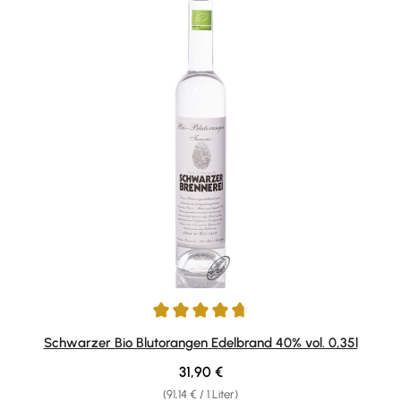
Durchschnittliche Bewertung von 4.77 von 5 Sternen
Schwarzer Bio Blutorangen Edelbrand 40% vol. 0,35l
Regulärer Preis:
31,90 €
(91,14 € / 1 Liter)