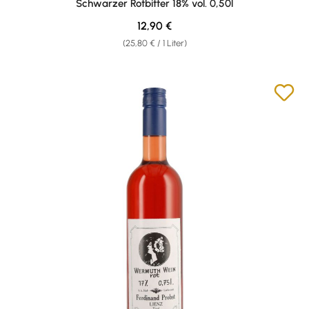
Schwarzer Rotbitter 18% vol. 0,50l
Regulärer Preis:
12,90 €
(25,80 € / 1 Liter)