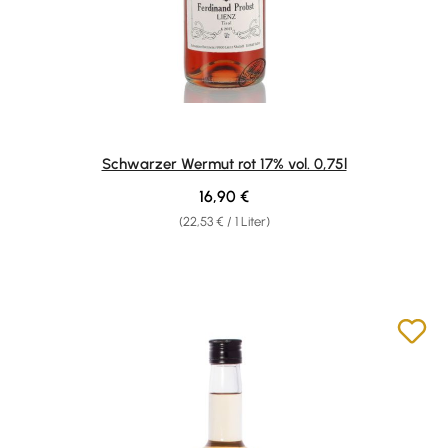
Schwarzer Wermut rot 17% vol. 0,75l
Regulärer Preis:
16,90 €
(22,53 € / 1 Liter)