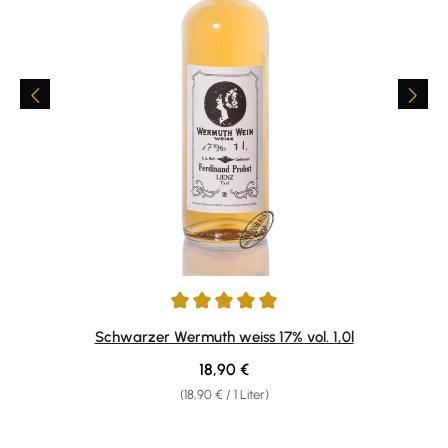
Durchschnittliche Bewertung von 4.95 von 5 Sternen
Schwarzer Wermuth weiss 17% vol. 1,0l
Regulärer Preis:
18,90 €
(18,90 € / 1 Liter)