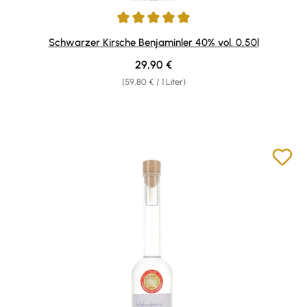
Durchschnittliche Bewertung von 5 von 5 Sternen
Schwarzer Kirsche Benjaminler 40% vol. 0,50l
Regulärer Preis:
29,90 €
(59,80 € / 1 Liter)