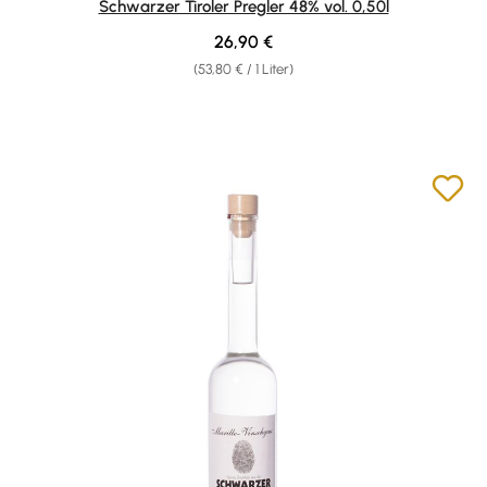
Schwarzer Tiroler Pregler 48% vol. 0,50l
Regulärer Preis:
26,90 €
(53,80 € / 1 Liter)