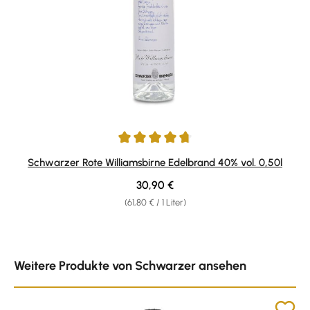
Durchschnittliche Bewertung von 4.85 von 5 Sternen
Schwarzer Rote Williamsbirne Edelbrand 40% vol. 0,50l
Regulärer Preis:
30,90 €
(61,80 € / 1 Liter)
Produktgalerie überspringen
Weitere Produkte von Schwarzer ansehen