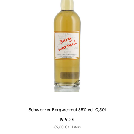
Schwarzer Bergwermut 38% vol. 0,50l
Regulärer Preis:
19,90 €
(39,80 € / 1 Liter)