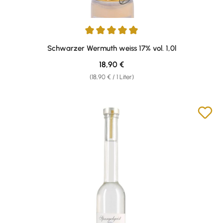
Durchschnittliche Bewertung von 4.95 von 5 Sternen
Schwarzer Wermuth weiss 17% vol. 1,0l
Regulärer Preis:
18,90 €
(18,90 € / 1 Liter)