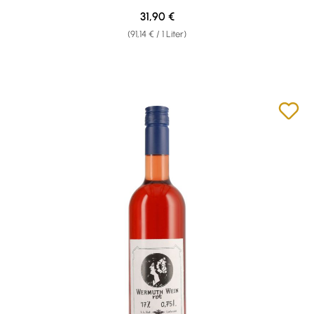
Regulärer Preis:
31,90 €
(91,14 € / 1 Liter)