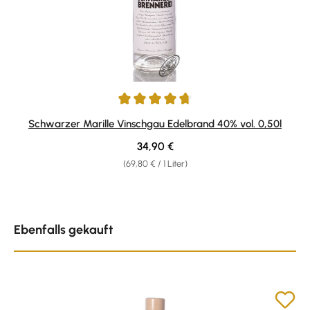
Durchschnittliche Bewertung von 4.87 von 5 Sternen
Schwarzer Marille Vinschgau Edelbrand 40% vol. 0,50l
Regulärer Preis:
34,90 €
(69,80 € / 1 Liter)
Produktgalerie überspringen
Ebenfalls gekauft