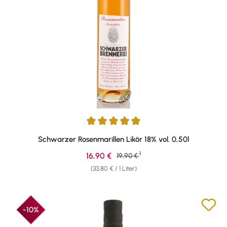
Durchschnittliche Bewertung von 5 von 5 Sternen
Schwarzer Rosenmarillen Likör 18% vol. 0,50l
1
Verkaufspreis:
16,90 €
Regulärer Preis:
19,90 €
(33,80 € / 1 Liter)
-10%