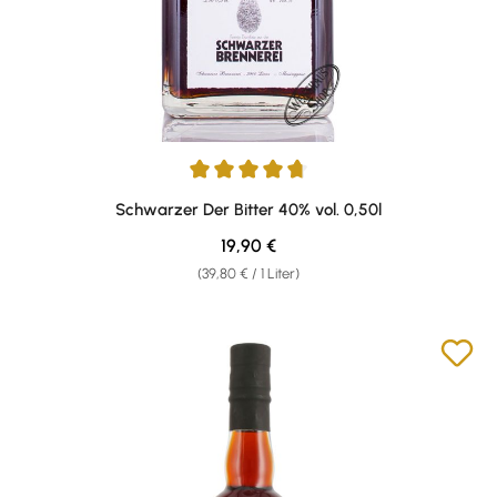
Durchschnittliche Bewertung von 4.87 von 5 Sternen
Schwarzer Der Bitter 40% vol. 0,50l
Regulärer Preis:
19,90 €
(39,80 € / 1 Liter)