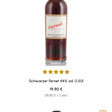
Durchschnittliche Bewertung von 5 von 5 Sternen
Schwarzer Fernet 44% vol. 0,50l
Regulärer Preis:
19,90 €
(39,80 € / 1 Liter)