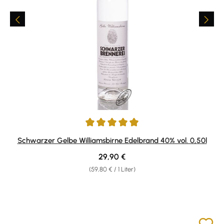
Durchschnittliche Bewertung von 4.94 von 5 Sternen
Schwarzer Gelbe Williamsbirne Edelbrand 40% vol. 0,50l
Regulärer Preis:
29,90 €
(59,80 € / 1 Liter)