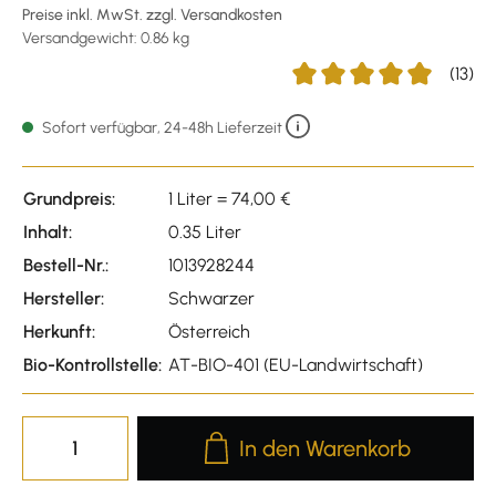
Preise inkl. MwSt. zzgl. Versandkosten
Versandgewicht: 0.86 kg
(13)
Durchschnittliche Bewert
Sofort verfügbar, 24-48h Lieferzeit
Grundpreis:
1 Liter = 74,00 €
Inhalt:
0.35 Liter
Bestell-Nr.:
1013928244
Hersteller:
Schwarzer
Herkunft:
Österreich
Bio-Kontrollstelle:
AT-BIO-401 (EU-Landwirtschaft)
Produkt Anzahl: Gib den gewünscht
In den Warenkorb