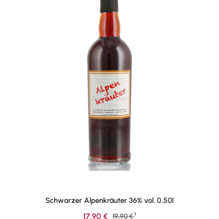
Schwarzer Alpenkräuter 36% vol. 0,50l
1
Verkaufspreis:
17,90 €
Regulärer Preis:
19,90 €