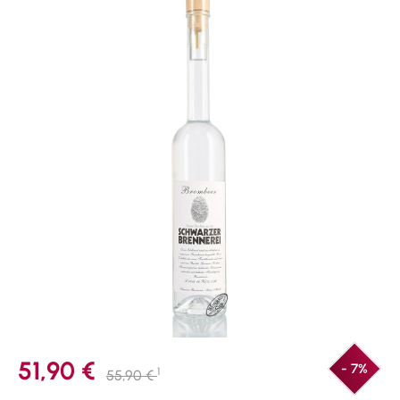
51,90 €
- 7%
1
55,90 €