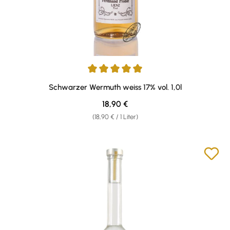
Durchschnittliche Bewertung von 4.95 von 5 Sternen
Schwarzer Wermuth weiss 17% vol. 1,0l
Regulärer Preis:
18,90 €
(18,90 € / 1 Liter)