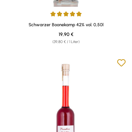
Durchschnittliche Bewertung von 5 von 5 Sternen
Schwarzer Boonekamp 42% vol. 0,50l
Regulärer Preis:
19,90 €
(39,80 € / 1 Liter)