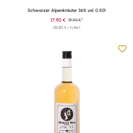
Schwarzer Alpenkräuter 36% vol. 0,50l
1
Verkaufspreis:
17,90 €
Regulärer Preis:
19,90 €
(35,80 € / 1 Liter)