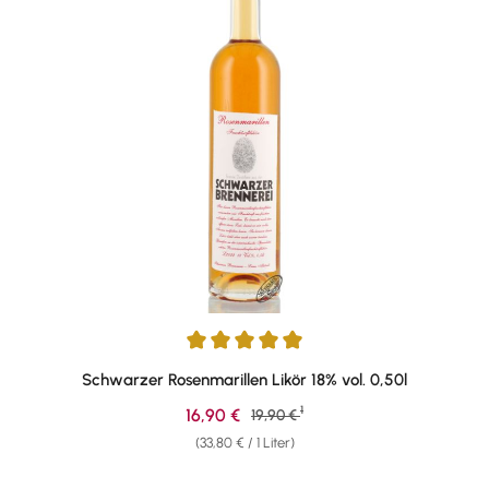
Durchschnittliche Bewertung von 5 von 5 Sternen
Schwarzer Rosenmarillen Likör 18% vol. 0,50l
1
Verkaufspreis:
16,90 €
Regulärer Preis:
19,90 €
(33,80 € / 1 Liter)