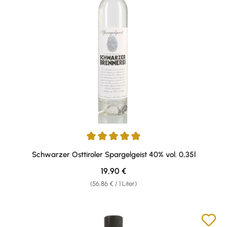
Durchschnittliche Bewertung von 5 von 5 Sternen
Schwarzer Osttiroler Spargelgeist 40% vol. 0,35l
Regulärer Preis:
19,90 €
(56,86 € / 1 Liter)