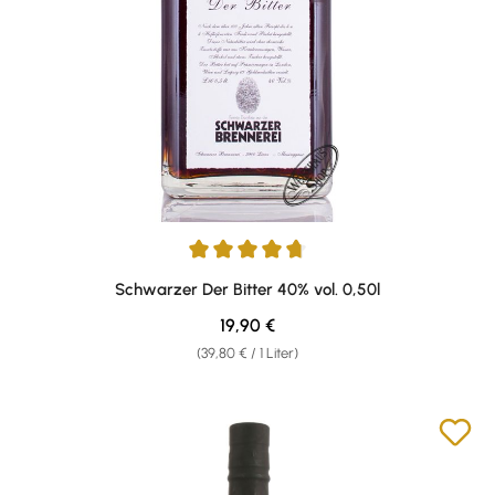
Durchschnittliche Bewertung von 4.87 von 5 Sternen
Schwarzer Der Bitter 40% vol. 0,50l
Regulärer Preis:
19,90 €
(39,80 € / 1 Liter)