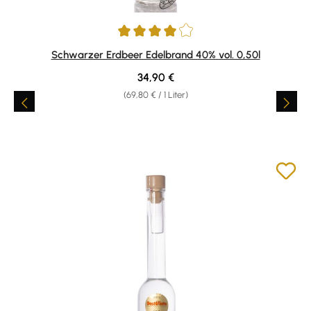
Durchschnittliche Bewertung von 4 von 5 Sternen
Schwarzer Erdbeer Edelbrand 40% vol. 0,50l
Regulärer Preis:
34,90 €
(69,80 € / 1 Liter)