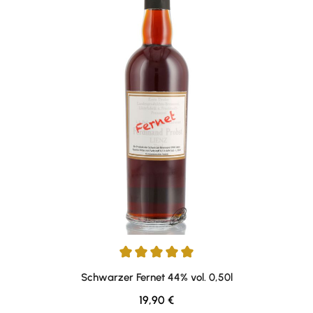
Durchschnittliche Bewertung von 5 von 5 Sternen
Schwarzer Fernet 44% vol. 0,50l
Regulärer Preis:
19,90 €