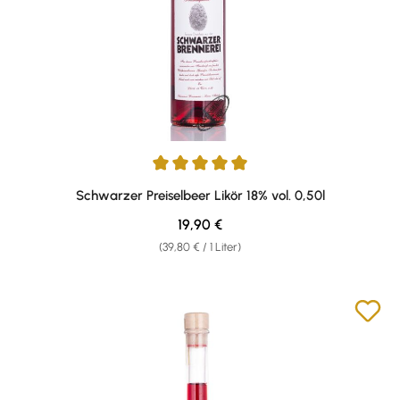
Durchschnittliche Bewertung von 5 von 5 Sternen
Schwarzer Preiselbeer Likör 18% vol. 0,50l
Regulärer Preis:
19,90 €
(39,80 € / 1 Liter)