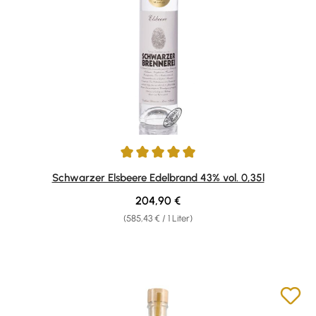
Durchschnittliche Bewertung von 5 von 5 Sternen
Schwarzer Elsbeere Edelbrand 43% vol. 0,35l
Regulärer Preis:
204,90 €
(585,43 € / 1 Liter)