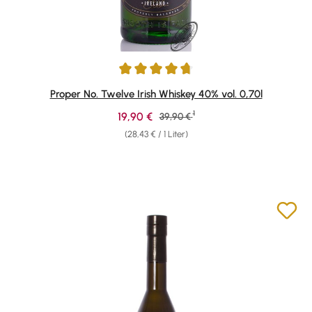
Durchschnittliche Bewertung von 4.74 von 5 Sternen
Proper No. Twelve Irish Whiskey 40% vol. 0,70l
1
Verkaufspreis:
19,90 €
Regulärer Preis:
39,90 €
(28,43 € / 1 Liter)