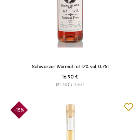
Schwarzer Wermut rot 17% vol. 0,75l
Regulärer Preis:
16,90 €
(22,53 € / 1 Liter)
-15%