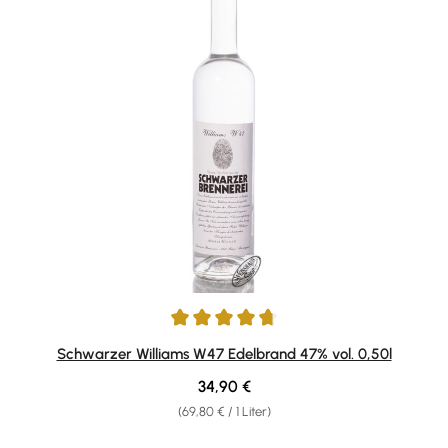
Durchschnittliche Bewertung von 4.83 von 5 Sternen
Schwarzer Williams W47 Edelbrand 47% vol. 0,50l
Regulärer Preis:
34,90 €
(69,80 € / 1 Liter)