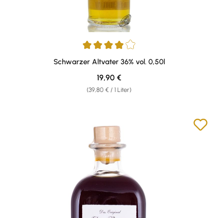
Durchschnittliche Bewertung von 4 von 5 Sternen
Schwarzer Altvater 36% vol. 0,50l
Regulärer Preis:
19,90 €
(39,80 € / 1 Liter)