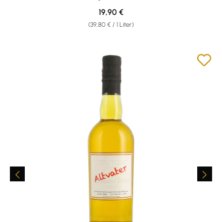
Regulärer Preis:
19,90 €
(39,80 € / 1 Liter)