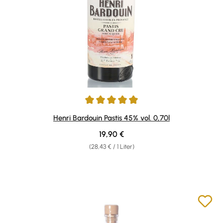
Durchschnittliche Bewertung von 4.98 von 5 Sternen
Henri Bardouin Pastis 45% vol. 0,70l
Regulärer Preis:
19,90 €
(28,43 € / 1 Liter)