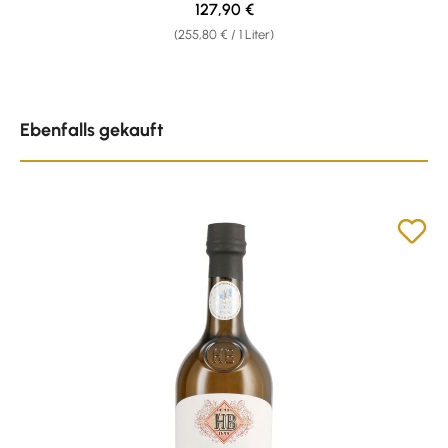
Regulärer Preis:
127,90 €
(255,80 € / 1 Liter)
Produktgalerie überspringen
Ebenfalls gekauft