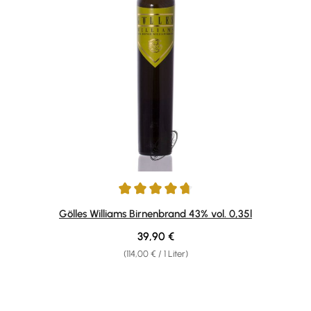
Durchschnittliche Bewertung von 4.75 von 5 Sternen
Gölles Williams Birnenbrand 43% vol. 0,35l
Regulärer Preis:
39,90 €
(114,00 € / 1 Liter)
Produktgalerie überspringen