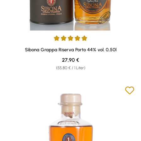
Durchschnittliche Bewertung von 4.9 von 5 Sternen
Sibona Grappa Riserva Porto 44% vol. 0,50l
Regulärer Preis:
27,90 €
(55,80 € / 1 Liter)