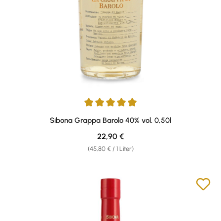
Durchschnittliche Bewertung von 4.88 von 5 Sternen
Sibona Grappa Barolo 40% vol. 0,50l
Regulärer Preis:
22,90 €
(45,80 € / 1 Liter)