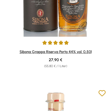
Durchschnittliche Bewertung von 4.9 von 5 Sternen
Sibona Grappa Riserva Porto 44% vol. 0,50l
Regulärer Preis:
27,90 €
(55,80 € / 1 Liter)