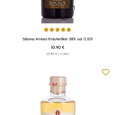
Durchschnittliche Bewertung von 5 von 5 Sternen
Sibona Amaro Kräuterlikör 28% vol. 0,50l
Regulärer Preis:
10,90 €
(21,80 € / 1 Liter)