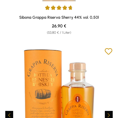
Durchschnittliche Bewertung von 4.81 von 5 Sternen
Sibona Grappa Riserva Sherry 44% vol. 0,50l
Regulärer Preis:
26,90 €
(53,80 € / 1 Liter)