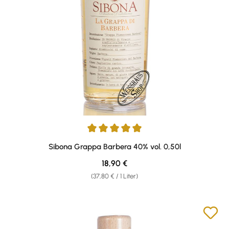
Durchschnittliche Bewertung von 5 von 5 Sternen
Sibona Grappa Barbera 40% vol. 0,50l
Regulärer Preis:
18,90 €
(37,80 € / 1 Liter)