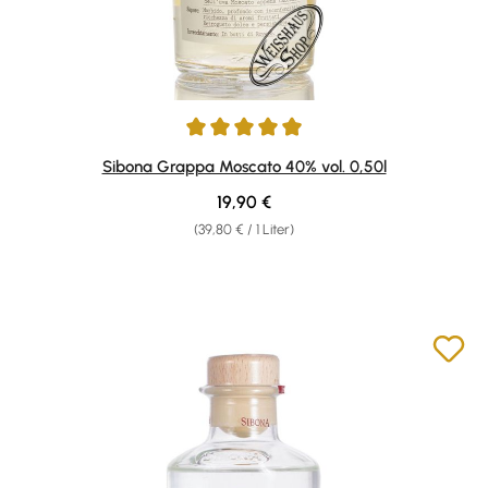
Durchschnittliche Bewertung von 4.9 von 5 Sternen
Sibona Grappa Moscato 40% vol. 0,50l
Regulärer Preis:
19,90 €
(39,80 € / 1 Liter)