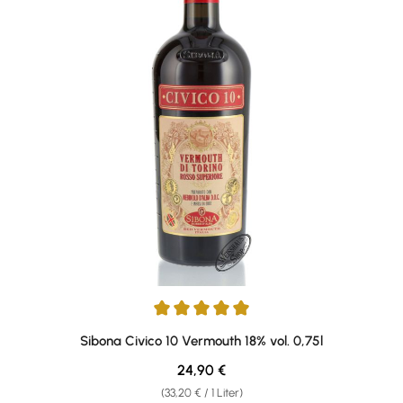
Durchschnittliche Bewertung von 5 von 5 Sternen
Sibona Civico 10 Vermouth 18% vol. 0,75l
Regulärer Preis:
24,90 €
(33,20 € / 1 Liter)