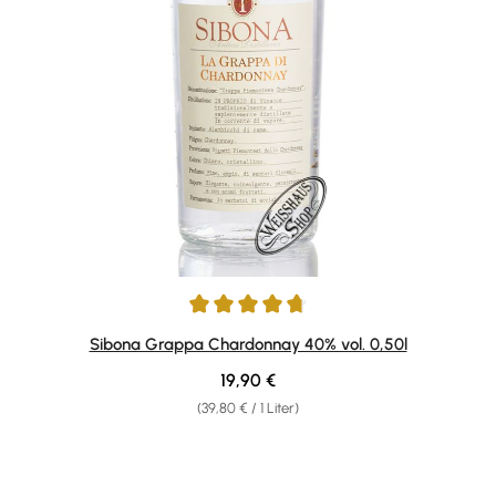
Durchschnittliche Bewertung von 4.75 von 5 Sternen
Sibona Grappa Chardonnay 40% vol. 0,50l
Regulärer Preis:
19,90 €
(39,80 € / 1 Liter)