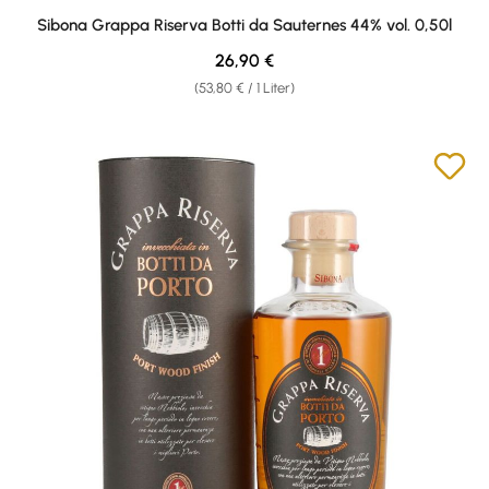
Durchschnittliche Bewertung von 4.83 von 5 Sternen
Sibona Grappa Riserva Botti da Sauternes 44% vol. 0,50l
Regulärer Preis:
26,90 €
(53,80 € / 1 Liter)