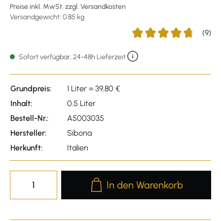
Preise inkl. MwSt. zzgl. Versandkosten
Versandgewicht: 0.85 kg
(9)
Durchschnittliche Bewert
Sofort verfügbar, 24-48h Lieferzeit
Grundpreis:
1 Liter = 39,80 €
Inhalt:
0.5 Liter
Bestell-Nr.:
A5003035
Hersteller:
Sibona
Herkunft:
Italien
Produkt Anzahl: Gib den gewünscht
In den Warenkorb