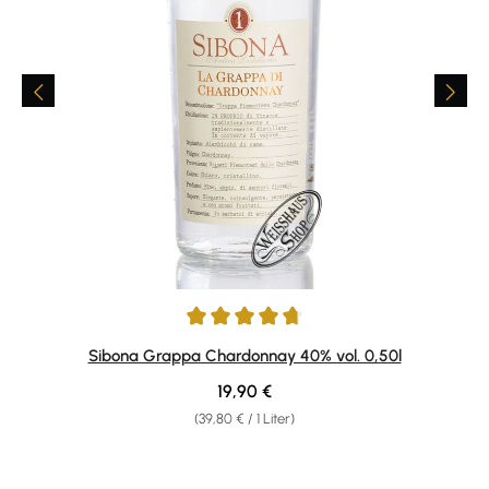
Durchschnittliche Bewertung von 4.75 von 5 Sternen
Sibona Grappa Chardonnay 40% vol. 0,50l
Regulärer Preis:
19,90 €
(39,80 € / 1 Liter)