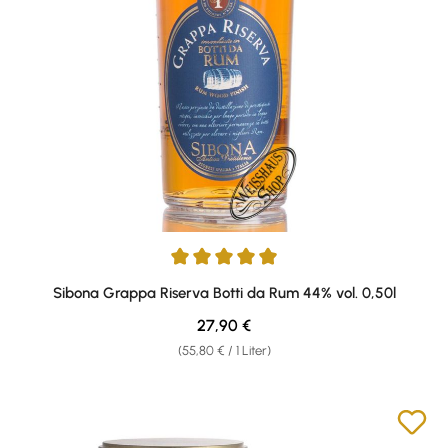
Durchschnittliche Bewertung von 4.95 von 5 Sternen
Sibona Grappa Riserva Botti da Rum 44% vol. 0,50l
Regulärer Preis:
27,90 €
(55,80 € / 1 Liter)