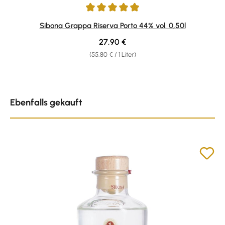
Durchschnittliche Bewertung von 4.9 von 5 Sternen
Sibona Grappa Riserva Porto 44% vol. 0,50l
Regulärer Preis:
27,90 €
(55,80 € / 1 Liter)
Produktgalerie überspringen
Ebenfalls gekauft