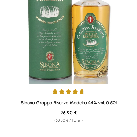
Durchschnittliche Bewertung von 4.8 von 5 Sternen
Sibona Grappa Riserva Madeira 44% vol. 0,50l
Regulärer Preis:
26,90 €
(53,80 € / 1 Liter)