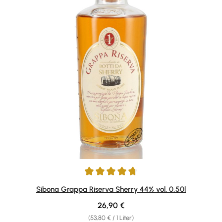
Durchschnittliche Bewertung von 4.81 von 5 Sternen
Sibona Grappa Riserva Sherry 44% vol. 0,50l
Regulärer Preis:
26,90 €
(53,80 € / 1 Liter)