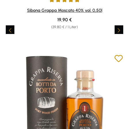
Durchschnittliche Bewertung von 4.9 von 5 Sternen
Sibona Grappa Moscato 40% vol. 0,50l
Regulärer Preis:
19,90 €
(39,80 € / 1 Liter)