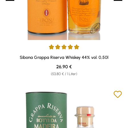
Durchschnittliche Bewertung von 4.91 von 5 Sternen
Sibona Grappa Riserva Whiskey 44% vol. 0,50l
Regulärer Preis:
26,90 €
(53,80 € / 1 Liter)