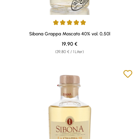
Durchschnittliche Bewertung von 4.9 von 5 Sternen
Sibona Grappa Moscato 40% vol. 0,50l
Regulärer Preis:
19,90 €
(39,80 € / 1 Liter)