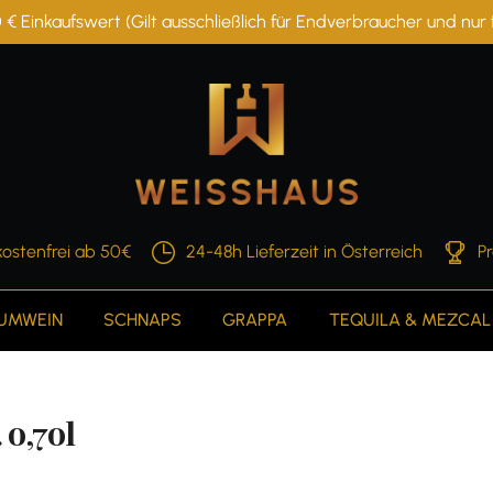
 € Einkaufswert (Gilt ausschließlich für Endverbraucher und nu
ostenfrei ab 50€
24-48h Lieferzeit in Österreich
P
AUMWEIN
SCHNAPS
GRAPPA
TEQUILA & MEZCAL
 0,70l