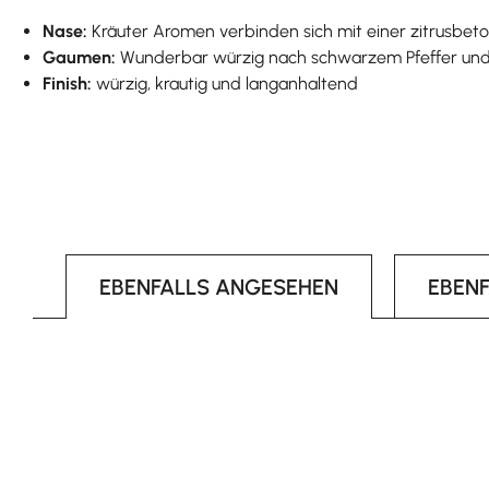
Nase:
Kräuter Aromen verbinden sich mit einer zitrusbet
Gaumen:
Wunderbar würzig nach schwarzem Pfeffer und e
Finish:
würzig, krautig und langanhaltend
EBENFALLS ANGESEHEN
EBEN
Produktgalerie überspringen