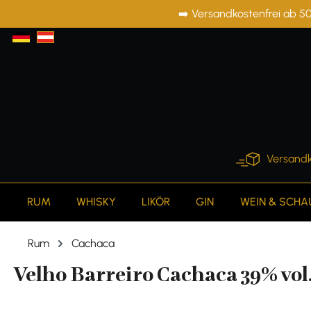
➡️ Versandkostenfrei ab 50
springen
Zur Hauptnavigation springen
Versandk
RUM
WHISKY
LIKÖR
GIN
WEIN & SCH
Rum
Cachaca
Velho Barreiro Cachaca 39% vol.