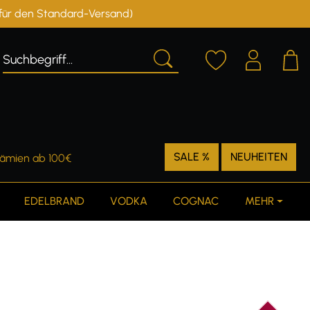
r für den Standard-Versand)
Deutschland
Österreich
SALE %
NEUHEITEN
rämien ab 100€
EDELBRAND
VODKA
COGNAC
MEHR