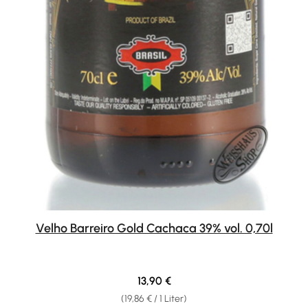
Velho Barreiro Gold Cachaca 39% vol. 0,70l
Regulärer Preis:
13,90 €
(19,86 € / 1 Liter)