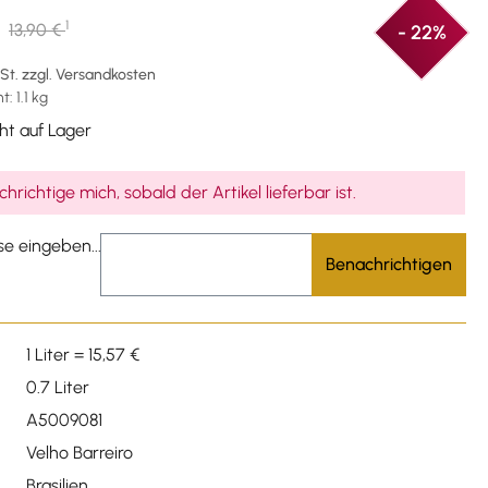
1
13,90 €
- 22%
wSt. zzgl. Versandkosten
: 1.1 kg
ht auf Lager
hrichtige mich, sobald der Artikel lieferbar ist.
se eingeben...
Benachrichtigen
1 Liter = 15,57 €
0.7 Liter
A5009081
Velho Barreiro
Brasilien